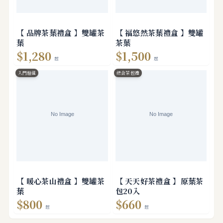
【 品牌茶葉禮盒 】雙罐茶
【 福悠然茶葉禮盒 】雙罐
葉
茶葉
$1,280
$1,500
起
起
入門超值
綜合茶包禮
【 暖心茶山禮盒 】雙罐茶
【 天天好茶禮盒 】原葉茶
葉
包20入
$800
$660
起
起