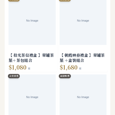
【 拾光茶信禮盒 】單罐茶
【 朝霞映春禮盒 】單罐茶
葉＋茶包組合
葉 ＋盒裝組合
$1,080
$1,680
起
起
企業首選
高階贈禮