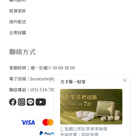
退貨退款
海外配送
企業採購
聯絡方式
客服時間｜週一至週六 10:00-18:00
電子信箱｜
besteatw@gmail.com
天下第一好茶
聯絡電話｜
(05) 534-7859
👆 點圖立即試算專案報價
免填表單・即時看價