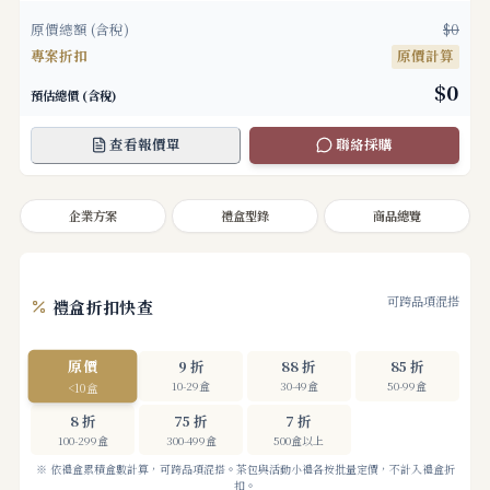
原價總額 (含稅)
$0
專案折扣
原價計算
$0
預估總價 (含稅)
查看報價單
聯絡採購
企業方案
禮盒型錄
商品總覽
可跨品項混搭
禮盒折扣快查
原價
9 折
88 折
85 折
10-29盒
30-49盒
50-99盒
<10盒
8 折
75 折
7 折
100-299盒
300-499盒
500盒以上
※ 依禮盒累積盒數計算，可跨品項混搭。茶包與活動小禮各按批量定價，不計入禮盒折
扣。