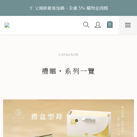
9
1
1
3
2
1
5
👔 父親節最後加碼・全館 5% 購物金回饋
8
0
0
:
2
1
:
0
9
:
4
日
時
分
秒
7
1
0
8
3
6
0
7
2
👔 父親節最後加碼・全館 5% 購物金回饋
5
6
1
4
5
0
3
4
2
3
CATALOGUE
1
2
0
1
禮贈・系列一覽
0
系列頁面一覽