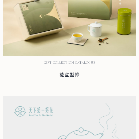
GIFT COLLECTION CATALOGUE
禮盒型錄