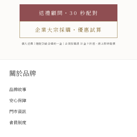
送禮顧問・30 秒配對
企業大宗採購・優惠試算
個人送禮 3 題配對最合適的一盒｜企業採購滿 10 盒 9 折起・線上即時報價
關於品牌
品牌故事
安心保障
門市資訊
會員制度