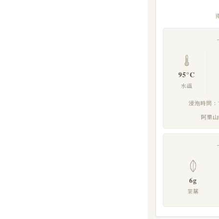
95°C
水溫
浸泡時間：首
阿里山約
6g
茶葉