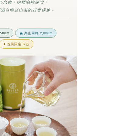
心烏龍，兩種海拔層次，
認識台灣高山茶的真實樣貌。
,500m
🏔️ 梨山翠峰 2,000m
✦ 首購限定 8 折