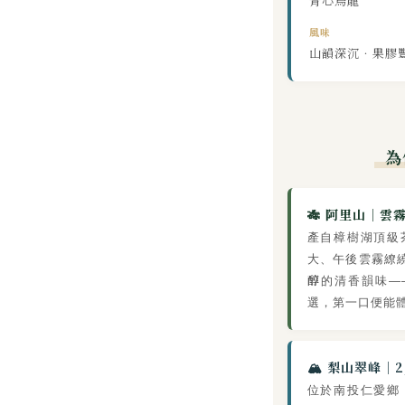
青心烏龍
風味
山韻深沉．果膠
為
🎋 阿里山｜雲
產自樟樹湖頂級茶
大、午後雲霧繚
醇
的清香韻味—
選，第一口便能
🏔️ 梨山翠峰｜
位於南投仁愛鄉，