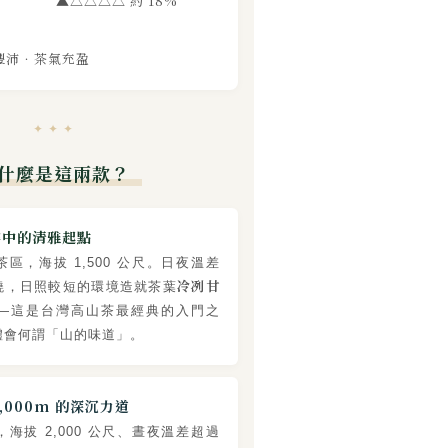
▲△△△△ 約 18%
豐沛．茶氣充盈
✦ ✦ ✦
什麼是這兩款？
霧中的清雅起點
區，海拔 1,500 公尺。日夜溫差
冷冽甘
繞，日照較短的環境造就茶葉
—這是台灣高山茶最經典的入門之
體會何謂「山的味道」。
2,000m 的深沉力道
海拔 2,000 公尺、晝夜溫差超過