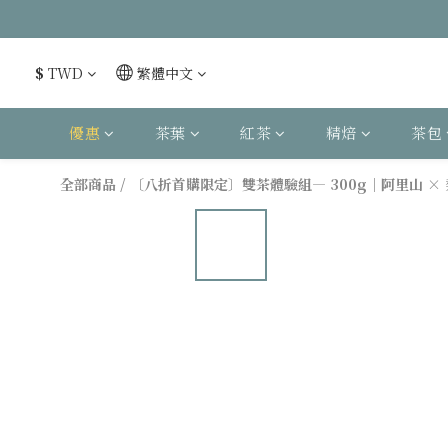
$
TWD
繁體中文
優惠
茶葉
紅茶
精焙
茶包
全部商品
/
〔八折首購限定〕雙茶體驗組— 300g｜阿里山 ×