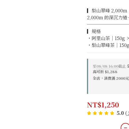
▎梨山翠峰 2,000m
2,000m 的深沉
─────────
▎規格
・阿里山茶｜150g 
・梨山翠峰茶｜150g
至
08/08 16:00
截止
高可折 $1,288
全店，消費滿 200
NT$1,250
5.0
(