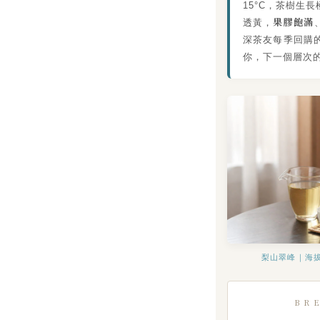
15°C，茶樹生
果膠飽滿
透黃，
深茶友每季回購
你，下一個層次
梨山翠峰｜海拔
BR