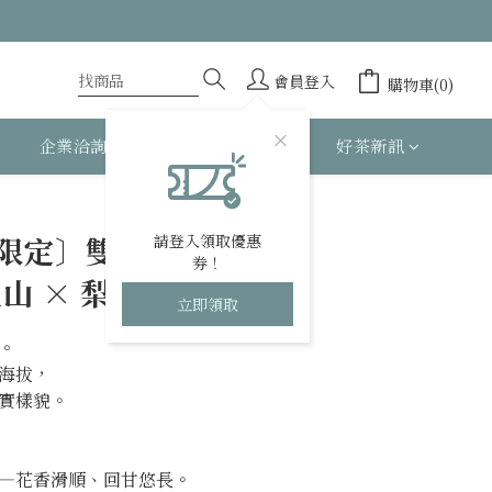
會員登入
購物車(0)
企業洽詢
關於 BESTEA
好茶新訊
立即購買
限定〕雙茶體驗組—
請登入領取優惠
券！
里山 × 梨山翠峰
立即領取
。
海拔，
實樣貌。
—花香滑順、回甘悠長。