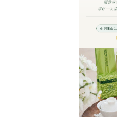
兩款青
讓你一次
🎋 阿里山 1