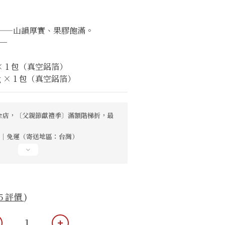
力道——山韻厚實、果膠飽滿。
─
× 1 包（真空鋁箔）
 × 1 包（真空鋁箔）
全店，〔父親節獻禮季〕滿額階梯折，最
0元｜免運（寄送地區：台灣）
5 評價
)