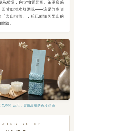
長極為緩慢，內含物質豐富。茶湯蜜綠
、回甘如潮水般湧現——這是許多資
的「梨山指標」，給已經懂阿里山的
的體驗。
 2,000 公尺．雲霧繚繞的高冷茶區
EWING GUIDE