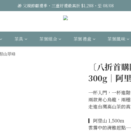
🎁 父親節獻禮季・三重好禮最高折 $1,288・至 08/08
茶具
茶葉組合
茶葉禮盒
茶葉風味
 梨山翠峰
〔八折首購
300g｜阿
一杯入門，一杯進階
兩款青心烏龍，兩種
走進台灣高山茶的真
▎阿里山 1,500m
雲霧中的清雅起點—