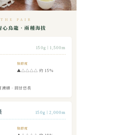
THE PAIR
青心烏龍．兩種海拔
150g｜1,500m
發酵度
▲△△△△ 約 15%
質滑順．回甘悠長
茶
150g｜2,000m
發酵度