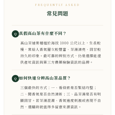
FREQUENTLY ASKED
常見問題
真假高山茶有什麼不同？
Q
高山茶通常種植於海拔 1000 公尺以上，生長較
慢，常給人香氣層次較豐富、茶湯清亮、回甘較
持久的印象。最可靠的辨別方式，仍是選擇能提
供產地資訊與第三方農藥檢驗資訊的品牌。
如何快速分辨高山茶品質？
Q
三個最快的方式：一、看條索是否緊結均整；
二、聞香氣是否自然清新；三、品茶湯是否有明
顯回甘。若茶湯混濁、香氣過度刺激或表現不自
然，選購時就值得多留意來源資訊。