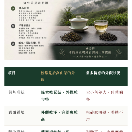
項目
較常見於高山茶的外
需多留意的外觀狀況
觀
葉片形狀
條索較緊結、外觀較
大小落差大、碎葉偏
勻整
多
表面質地
外觀乾淨、完整度較
粗碎感明顯、整體不
高
均
葉尖形狀
葉型通常較一致
形狀不一、完整度偏