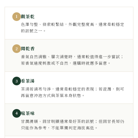
觀茶乾
1
色澤勻整、條索較緊結，外觀完整度高，通常是較穩定
的訊號之一。
聞乾香
2
香氣自然清雅、層次清楚時，通常較值得進一步嘗試；
若香氣過度刺激或不自然，選購時就應多留意。
看茶湯
3
茶湯若清亮勻淨，通常是較穩定的表現；若混濁，則可
再留意沖泡方式與茶葉本身狀態。
嚐茶味
4
甘潤滑順、回甘明顯通常是好茶的訊號；但回甘長短仍
只能作為參考，不能單獨判定海拔高低。