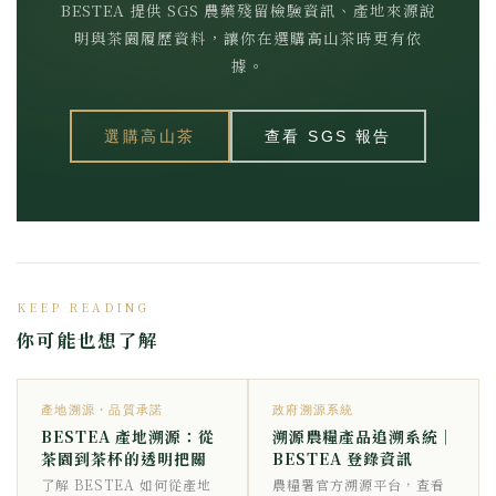
BESTEA 提供 SGS 農藥殘留檢驗資訊、產地來源說
明與茶園履歷資料，讓你在選購高山茶時更有依
據。
選購高山茶
查看 SGS 報告
KEEP READING
你可能也想了解
產地溯源・品質承諾
政府溯源系統
BESTEA 產地溯源：從
溯源農糧產品追溯系統｜
茶園到茶杯的透明把關
BESTEA 登錄資訊
了解 BESTEA 如何從產地
農糧署官方溯源平台，查看