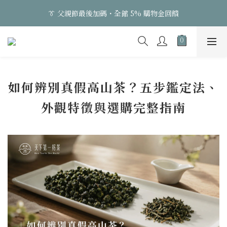
3
4
3
7
6
6
👔 父親節最後加碼・全館 5% 購物金回饋
👔 父親節最後加碼・全館 5% 購物金回饋
2
3
2
6
5
5
1
2
1
5
4
4
0
1
:
0
4
:
3
9
:
3
9
日
時
分
秒
0
3
2
8
2
8
2
1
7
1
7
👔 父親節最後加碼・全館 5% 購物金回饋
1
0
6
0
6
0
5
5
如何辨別真假高山茶？五步鑑定法、
4
4
外觀特徵與選購完整指南
3
3
2
2
1
1
0
0