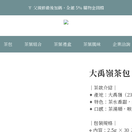
👔 父親節最後加碼・全館 5% 購物金回饋
2
3
2
6
7
2
4
5
👔 父親節最後加碼・全館 5% 購物金回饋
1
2
1
5
6
1
3
4
0
1
:
0
4
:
5
0
:
2
3
日
時
分
秒
0
3
4
1
2
2
3
0
1
👔 父親節最後加碼・全館 5% 購物金回饋
1
2
0
茶包
茶葉組合
茶葉禮盒
茶葉風味
企業洽詢
0
1
0
大禹嶺茶包 
｜茶款介紹｜
✦ 產地：大禹嶺（23
✦ 特色：茶水香甜
✦ 口感：茶湯順，
｜包裝規格｜
⋄ 內容：2.5g × 30 