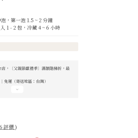
泡，第一泡 1.5 ~ 2 分鐘
 1 - 2 包，冷藏 4 ~ 6 小時
全店，〔父親節獻禮季〕滿額階梯折，最
0元｜免運（寄送地區：台灣）
6 評價
)