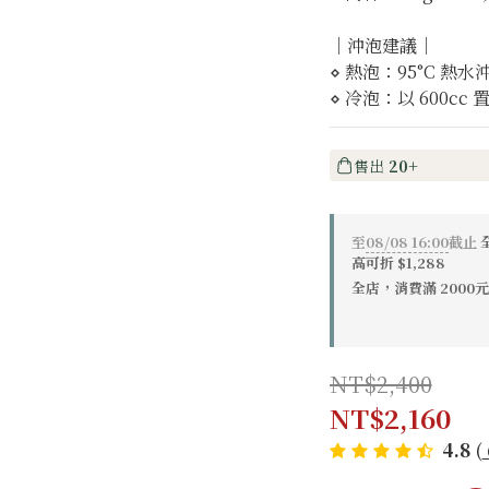
｜沖泡建議｜
⋄ 熱泡：95°C 熱水沖
⋄ 冷泡：以 600cc 置入
售出
20+
至
08/08 16:00
截止
高可折 $1,288
全店，消費滿 200
NT$2,400
NT$2,160
4.8
(