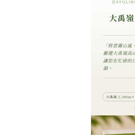
DAYULIN
大禹嶺
「將雲霧山嵐
嚴選大禹嶺高
讓您在忙碌的
韻。
大禹嶺 2,300m