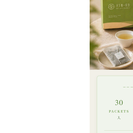
──
30
PACKETS
入