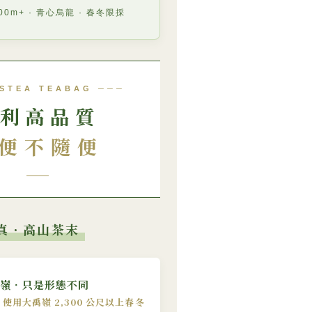
00m+ · 青心烏龍 · 春冬限採
STEA TEABAG ───
利高品質
便不隨便
真．高山茶末
嶺．只是形態不同
使用大禹嶺 2,300 公尺以上春冬
─