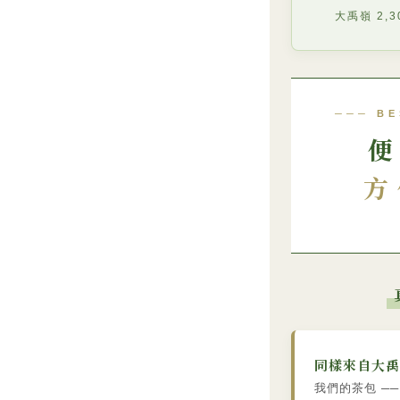
大禹嶺 2,3
─── BE
便
方
同樣來自大禹
我們的茶包 ─