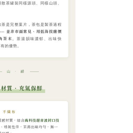
與散茶罐裝同樣源頭、同樣山頭、
散茶是完整葉片，茶包是製茶過程
並非市面常見、用低海拔廉價
──
角茶末
。茶湯韻味濃郁、出味快
應有的優勢。
山 ‧ 韻
本材質．充氮保鮮
口 不織布
質感材質，結合
高科技超音波封口技
毒、透氣性佳，茶湯出味均勻，無一