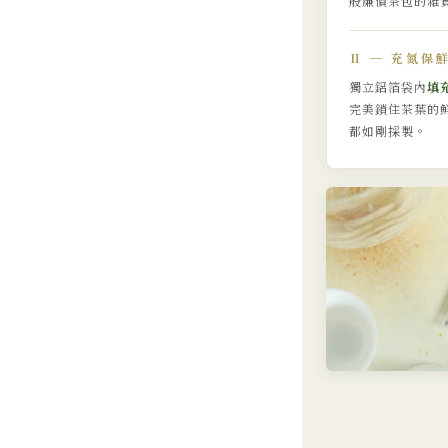
般廉價茶包的雜
Ⅱ ─ 充氮保
獨立鋁箔袋內
填
完美鎖住茶葉的
都如剛採製。