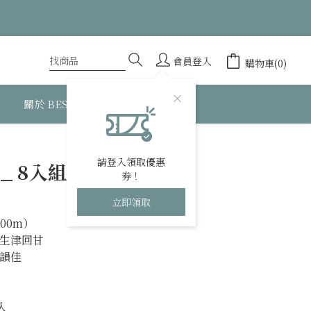
會員登入
購物車(0)
關於 BESTEA
立即購買
請登入領取優惠
_ 8入組｜經典好茶
券！
立即領取
00m）
，生津回甘
喉韻佳
入