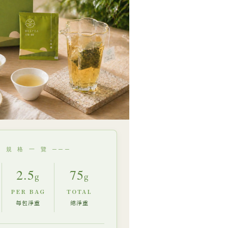
─ 規 格 一 覽 ───
2.5
75
g
g
PER BAG
TOTAL
每包淨重
總淨重