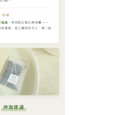
質口感。
鮮 技術
充氮氣
，有效防止氧化與受潮 ──
鮮爽香氣，從工廠到您手上，每一包
沖泡建議