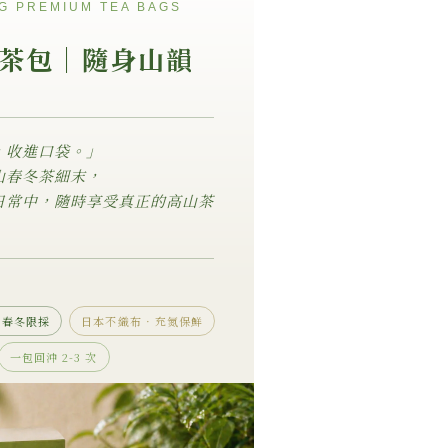
G PREMIUM TEA BAGS
茶包｜隨身山韻
，收進口袋。」
山春冬茶細末，
日常中，隨時享受真正的高山茶
+ 春冬限採
日本不織布 · 充氮保鮮
一包回沖 2-3 次