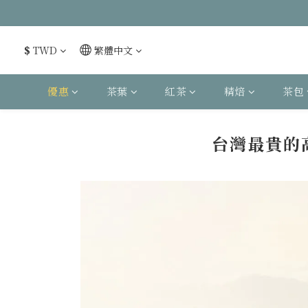
$
TWD
繁體中文
優惠
茶葉
紅茶
精焙
茶包
台灣最貴的