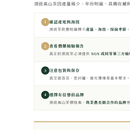
頂級高山茶因產量稀少、年份明確，具備收藏
確認產地與海拔
1
頂級茶款應明確標示
產區、海拔、採摘季節
查看農藥檢驗報告
2
真正的頂級茶必須提供
SGS 或同等第三方
注意包裝與保存
3
真空鋁箔袋、密封罐、避光環境是基本要求
選擇有信譽的品牌
4
頂級高山茶價格高，
與茶農長期合作的品牌