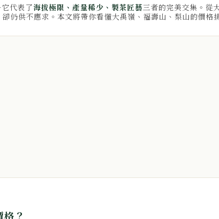
—它代表了
海拔極限、產量稀少、製茶匠藝
三者的完美交集。從大
，卻仍供不應求。本文將帶你看懂大禹嶺、福壽山、梨山的價格
價格？