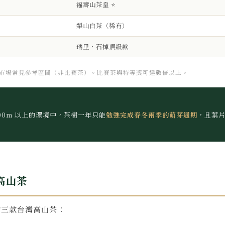
福壽山茶皇 ⭐
梨山白茶（稀有）
瑞里・石棹頂級款
為市場常見參考區間（非比賽茶）。比賽茶與特等獎可達數倍以上。
,500m 以上的環境中，茶樹一年只能
勉強完成春冬兩季的萌芽週期
，且葉片
級高山茶
藏的三款台灣高山茶：