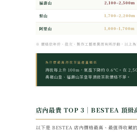
2,100–2,500m
福壽山
1,700–2,200m
梨山
1,000–1,700m
阿里山
※ 價格依年份、批次、製作工藝差異而有所浮動，以上
為什麼最高海拔茶區產量極低
海拔每上升 100m，氣溫下降約 0.6°C。在 2
禹嶺山皇、福壽山茶皇等頂級茶款價格不菲。
店內最貴 TOP 3｜BESTEA 頂
以下是 BESTEA 店內價格最高、最值得收