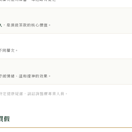
久
，是頂級茶款的核心價值。
不同層次。
舒緩情緒、溫和提神的效果。
特定健康疑慮，請諮詢醫療專業人員。
買假