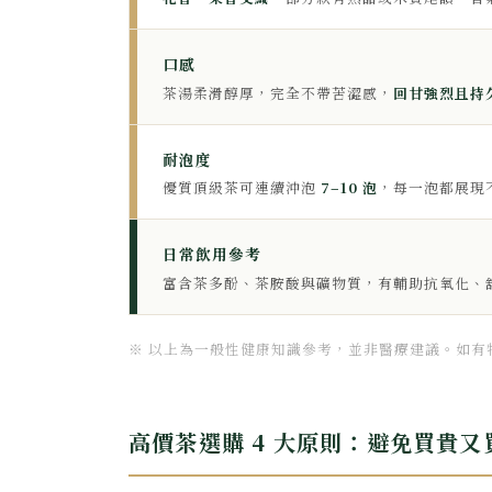
口感
茶湯柔滑醇厚，完全不帶苦澀感，
回甘強烈且持
耐泡度
優質頂級茶可連續沖泡
7–10 泡
，每一泡都展現
日常飲用參考
富含茶多酚、茶胺酸與礦物質，有輔助抗氧化、
※ 以上為一般性健康知識參考，並非醫療建議。如有
高價茶選購 4 大原則：避免買貴又