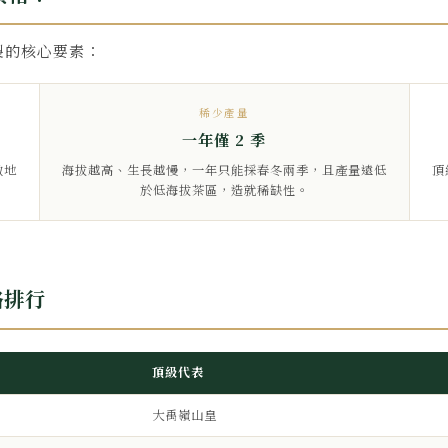
製的核心要素：
稀少產量
一年僅 2 季
數地
海拔越高、生長越慢，一年只能採春冬兩季，且產量遠低
頂
於低海拔茶區，造就稀缺性。
格排行
頂級代表
大禹嶺山皇