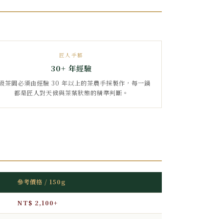
匠人手藝
30+ 年經驗
級茶園必須由經驗 30 年以上的茶農手採製作，每一鍋
都是匠人對天候與茶葉狀態的精準判斷。
參考價格 / 150g
NT$ 2,100+