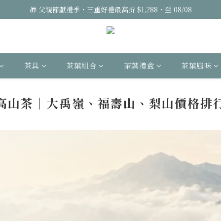
🎁 父親節獻禮季・三重好禮最高折 $1,288・至 08/08
茶具
茶葉組合
茶葉禮盒
茶葉風味
高山茶｜大禹嶺、福壽山、梨山價格排