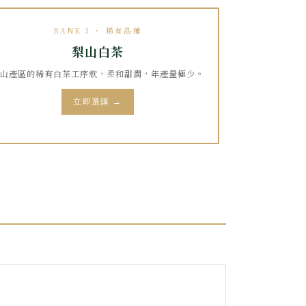
RANK 3 ・ 稀有品種
梨山白茶
山產區的稀有白茶工序款，柔和甜潤，年產量極少。
立即選購 →
：