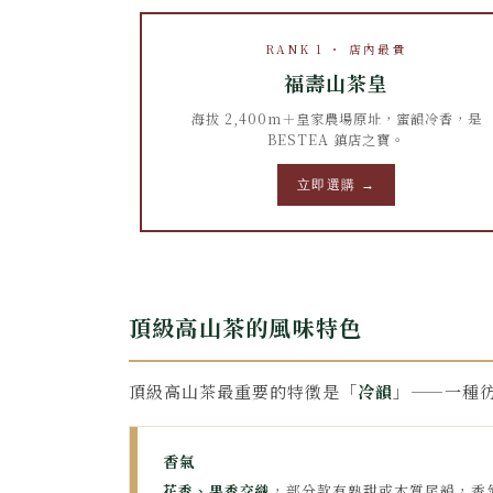
RANK 1 ・ 店內最貴
福壽山茶皇
海拔 2,400m＋皇家農場原址，蜜韻冷香，是
BESTEA 鎮店之寶。
立即選購 →
頂級高山茶的風味特色
頂級高山茶最重要的特徵是「
冷韻
」——一種
香氣
花香、果香交織
，部分款有熟甜或木質尾韻，香