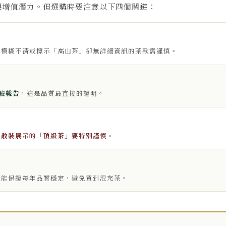
與增值潛力。但選購時要注意以下四個關鍵：
。模糊不清或標示「高山茶」卻無詳細資訊的茶款需謹慎。
檢驗報告
，這是品質最直接的證明。
。
散裝展示的「頂級茶」要特別謹慎
。
更能保證每年品質穩定，避免買到混充茶。