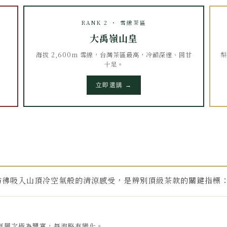
RANK 2 ・ 雪線茶區
大禹嶺山皇
海拔 2,600m 雪線，台灣茶區最高，冷韻深邃、回甘
梨
十足。
立即選購 →
彷彿吸入山頂冷空氣般的清涼感受，是辨別頂級茶款的關鍵指標
氣層次極為豐富，每泡略有變化。