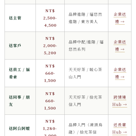
NT$
品牌進階 / 福悠然
企業送
送主管
2,500-
進階 / 東方美人
禮 →
4,500
NT$
品牌中配/進階 / 福
企業送
送客戶
2,000-
悠然系列
禮 →
5,200
NT$
送員工 / 福
天天好茶 / 暖心茶
企業送
660-
委會
山入門
禮 →
1,500
NT$
送同事 / 朋
天天好茶 / 拾光茶
跨情境
660-
友
信入門
Hub →
1,500
NT$
品牌入門（凍頂烏
送長輩
送阿公阿嬤
1,280-
龍）/ 拾光茶信
Hub →
2,000