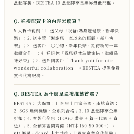
盒起客製，BESTEA 10 盒起即享是業界最低門檻。
Q. 送禮配賀卡的內容怎麼寫？
5 大賀卡範例：1. 送父母「祝爸/媽身體健康，新年快
樂」；2. 送主管「謝謝您一直以來的照顧，新年快
樂」；3. 送客戶「○○總，新年快樂，期待新的一年
繼續合作」；4. 送退休「祝您退休生活愉快，繼續品
味好茶」；5. 送外國客戶「Thank you for our
wonderful collaboration」。BESTEA 提供免費
賀卡代寫服務。
Q. BESTEA 為什麼是送禮推薦首選？
BESTEA 5 大保證：1. 阿里山自家茶園・產地直送；
2. SGS 農藥檢驗・全系列合格；3. 10 盒起即享企業
折扣；4. 客製化全包（LOGO 燙金 + 賀卡代寫 + 直
送）；5. 全預算區間齊備（NT$ 160-50,000+）。
ptt 鄉民、dcard 卡友共推、上百家企業合作經驗，