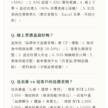
+50%）；3. SGS 認證 + ESG 環保意識；4. 線上下
單 + 直送收禮人（90% 消費者線上採購）；5. B2B
商務送禮專業化（要求客製化、Excel 名單、月結付
款）。
Q. 線上買禮盒最好嗎？
直接從「品牌官方直營官網」最 CP。優點：1. 無百
貨中間商加價（便宜 30-50%）；2. 客製化服務完
整；3. 直送收禮人地址；4. SGS 檢驗報告公開；5.
售後保證完整。避免電商平台（仿冒品/即期品風
險）、便利商店（茶葉品質堪憂）。
Q. 送長輩 vs 送客戶的送禮差別？
送長輩重「心意 + 健康 + 實用」，預算 NT$ 1,500-
3,000，選經典款（凍頂烏龍/阿里山）。送客戶重
「品牌曝光 + 體面 + 客製化」，預算 NT$ 2,000-
5,000，選有故事茶款（東方美人/紅玉）+ LOGO 燙