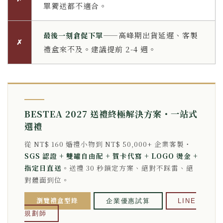
單獨送都不適合。
——高峰期出貨延遲、客製
最後一刻倉促下單
✗
禮盒來不及。建議提前 2-4 週。
BESTEA 2027 送禮終極解決方案・一站式
選禮
從 NT$ 160 婚禮小物到 NT$ 50,000+ 企業客製・
SGS 認證 + 雙罐自由配 + 賀卡代寫 + LOGO 燙金 +
指定日直送
。送禮 30 秒鎖定方案、絕對不踩雷、絕
對體面到位。
瀏覽禮盒型錄
企業優惠試算
LINE
規劃師