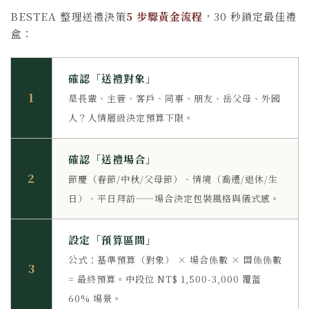
BESTEA 整理送禮決策
5 步驟黃金流程
，30 秒鎖定最佳禮
盒：
確認「送禮對象」
1
是長輩、主管、客戶、同事、朋友、岳父母、外國
人？人情層級決定預算下限。
確認「送禮場合」
2
節慶（春節/中秋/父母節）、情境（喬遷/退休/生
日）、平日拜訪——場合決定包裝風格與儀式感。
設定「預算區間」
公式：基準預算（對象） × 場合係數 × 關係係數
3
= 最終預算。中段位 NT$ 1,500-3,000 覆蓋
60% 場景。