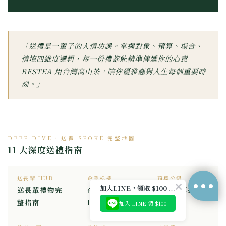
「送禮是一輩子的人情功課。掌握對象、預算、場合、
情境四維度邏輯，每一份禮都能精準傳遞你的心意——
BESTEA 用台灣高山茶，陪你優雅應對人生每個重要時
刻。」
天下第一好茶
👆 點圖開始選茶測驗
不知道從哪款喝起？交給測驗
從清香到濃郁，答案幫你對號入座
DEEP DIVE · 送禮 SPOKE 完整地圖
11 大深度送禮指南
回覆至 天下第一好茶
送長輩 HUB
企業送禮
預算分級
加入LINE，領取 $100 優惠券
送長輩禮物完
企業送禮
送禮預算指南
整指南
Pillar
加入 LINE 領 $100