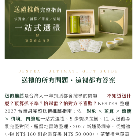
BESTEA · ULTIMATE GIFT GUIDE
送禮的所有問題・這裡都有答案
送禮推薦
是台灣人一年到頭都會搜尋的問題——
不知道送什
麼？預算抓不準？怕踩雷？怕對方不喜歡？
BESTEA 整理
2027 台灣
最完整送禮推薦指南
：依
「對象 × 預算 × 節慶
× 情境」四維度
一站式選禮、5 步驟決策樹、12 大送禮場
景完整對照、避雷地雷總整理、2027 新趨勢洞察。從婚禮
小物 NT$ 160 到企業客製 NT$ 50,000+，茶葉禮盒覆蓋