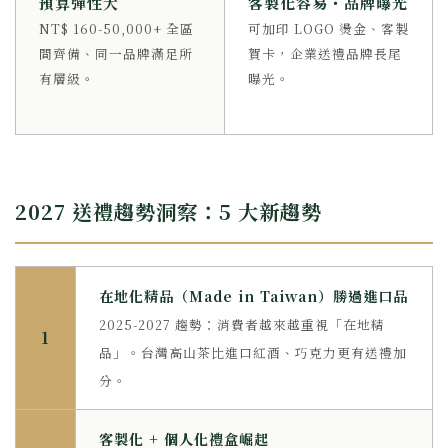
預算彈性大
客製化容易・品牌曝光
NT$ 160-50,000+ 全區
可加印 LOGO 燙金、客製
間齊備、同一品牌滿足所
賀卡，企業送禮品牌長尾
有層級。
曝光。
2027 送禮趨勢洞察：5 大新趨勢
在地化精品（Made in Taiwan）勝過進口品
2025-2027 趨勢：消費者越來越重視「在地精
1
品」。台灣高山茶比進口紅酒、巧克力更有送禮加
分。
客製化 + 個人化禮盒崛起