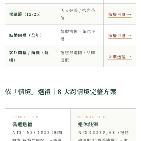
天天好茶 / 拾光茶
聖誕節（12/25）
節慶日曆 →
信
囍櫻禮悅・茶包小
結婚回禮（全年）
節慶日曆 →
禮
客戶開幕 / 商機（隨
福悠然進階 / 品牌
企業送禮 →
機）
頂配
依「情境」選禮｜8 大跨情境完整方案
SCENARIO 01
SCENARIO 02
喬遷送禮
退休餞別
NT$ 1,500-3,800（朝霞
NT$ 3,000-8,000（福悠
映春/福悠然中配）。避免
然頂配/比賽茶禮盒）。家