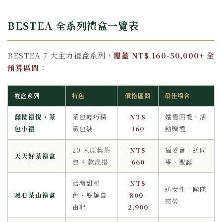
BESTEA 全系列禮盒一覽表
BESTEA 7 大主力禮盒系列，
覆蓋 NT$ 160-50,000+ 全
預算區間
：
禮盒系列
特色
價格區間
最佳場合
囍櫻禮悅・茶
茶包輕巧精
NT$
婚禮回禮、活
包小禮
緻包裝
160
動贈禮
20 入原葉茶
NT$
福委會、送同
天天好茶禮盒
包 4 款混搭
660
事、聖誕
活潑甜粉
NT$
送女性、團隊
暖心茶山禮盒
色、雙罐自
800-
慰勞
由配
2,900