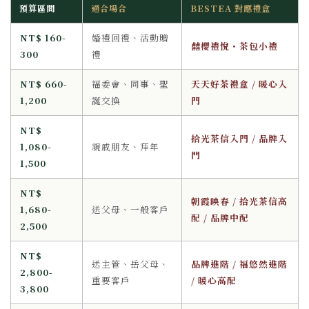
預算區間
適合場合
BESTEA 對應禮盒
NT$ 160-
婚禮回禮、活動贈
囍櫻禮悅・茶包小禮
300
禮
NT$ 660-
福委會、同事、聖
天天好茶禮盒 / 暖心入
1,200
誕交換
門
NT$
拾光茶信入門 / 品牌入
1,080-
親戚朋友、拜年
門
1,500
NT$
朝霞映春 / 拾光茶信高
1,680-
送父母、一般客戶
配 / 品牌中配
2,500
NT$
送主管、岳父母、
品牌進階 / 福悠然進階
2,800-
重要客戶
/ 暖心高配
3,800