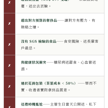
✗
憂，送出去丟臉。
——讓對方有壓力、有
超出對方預算的奢侈品
✗
賄賂之嫌。
——食安風險、送長輩客
沒有 SGS 檢驗的食品
✗
戶最忌。
——糖尿病送甜食、心血管送
與健康狀況衝突
✗
酒。
——華而不
過於花俏包裝（茶葉成本 < 50%）
✗
實、收禮者實際拿到品質差。
——主管生日當天公開送、私下
送禮時機尷尬
✗