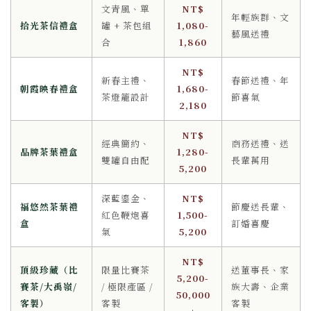
文青風、單
NT$
年輕族群、文
拾光茶信禮盒
罐 + 茶包組
1,080-
藝風送禮
合
1,860
NT$
新春主禮、
春節送禮、年
朝霞映春禮盒
1,680-
茶燈籠設計
節喜氣
2,180
NT$
經典簡約、
商務送禮、送
品牌茶葉禮盒
1,280-
雙罐自由配
長輩萬用
5,200
深藍鎏金、
NT$
福悠然茶葉禮
節慶送長輩、
紅色鞭炮喜
1,500-
盒
訂婚喜慶
氣
5,200
NT$
頂級珍藏（比
限量比賽茶
送董事長、家
5,200-
賽茶/大禹嶺/
/ 極限產區 /
族大壽、企業
50,000
客製）
客製
客製