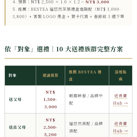
4. 預算：NT$ 2,500 × 1.0 × 1.2 =
NT$ 3,000
5. 推薦：BESTEA 福悠然茶葉禮盒進階配（NT$ 3,000-
3,800）+ 客製 LOGO 燙金 + 賀卡代寫 + 春節前 3 週下單
依「對象」選禮｜10 大送禮族群完整方案
推薦 BESTEA 禮
深度指
對象
建議預算
盒
南
NT$
朝霞映春 / 品牌中
送長輩
送父母
1,500-
配
Hub →
3,000
NT$
福悠然頂配 / 品牌
送長輩
送岳父母
2,500-
頂配
Hub →
5,200