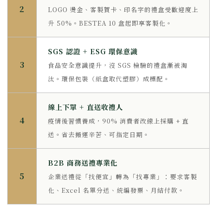
2
LOGO 燙金、客製賀卡、印名字的禮盒受歡迎度上
升 50%。BESTEA 10 盒起即享客製化。
SGS 認證 + ESG 環保意識
3
食品安全意識提升，沒 SGS 檢驗的禮盒漸被淘
汰。環保包裝（紙盒取代塑膠）成標配。
線上下單 + 直送收禮人
4
疫情後習慣養成，90% 消費者改線上採購 + 直
送。省去搬運辛苦、可指定日期。
B2B 商務送禮專業化
5
企業送禮從「找便宜」轉為「找專業」：要求客製
化、Excel 名單分送、統編發票、月結付款。