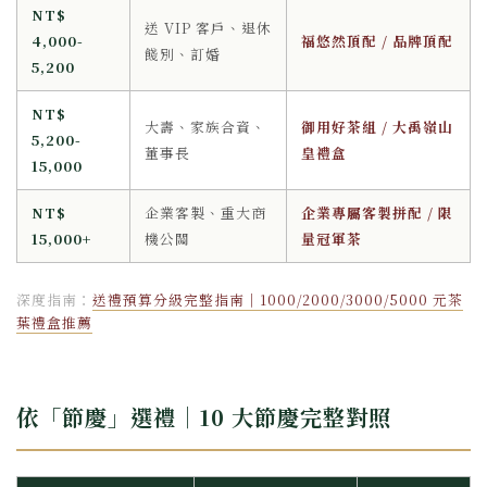
NT$
送 VIP 客戶、退休
4,000-
福悠然頂配 / 品牌頂配
餞別、訂婚
5,200
NT$
大壽、家族合資、
御用好茶組 / 大禹嶺山
5,200-
董事長
皇禮盒
15,000
NT$
企業客製、重大商
企業專屬客製拼配 / 限
15,000+
機公關
量冠軍茶
深度指南：
送禮預算分級完整指南｜1000/2000/3000/5000 元茶
葉禮盒推薦
依「節慶」選禮｜10 大節慶完整對照