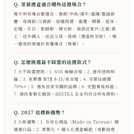
Q. 茶葉禮盒適合哪些送禮場合？
幾乎所有場合都適合：春節/中秋/端午/重陽/聖誕節
慶、母親節/父親節、結婚回禮、喬遷、開幕、退休、
訂婚、生日、教師節、婦女節、商務送客戶/主管/員
工、送外國人、送岳父母、探病（選溫和茶款）。唯
一避免的是過於哀傷場合（喪事）。
Q. 怎麼挑選最不踩雷的送禮款式？
7 大不踩雷原則：1. SGS 檢驗合格；2. 產地透明明
確；3. 克單價 NT$ 8-15/克合理；4. 茶葉佔總價
70%+；5. 選有自家茶園的品牌；6. 完整售後保證；
7. 提供客製化服務。BESTEA 全系列符合所有原則。
Q. 2027 送禮新趨勢？
5 大新趨勢：1. 在地化精品（Made in Taiwan）勝
過進口品；2. 客製化 + 個人化禮盒崛起（受歡迎度