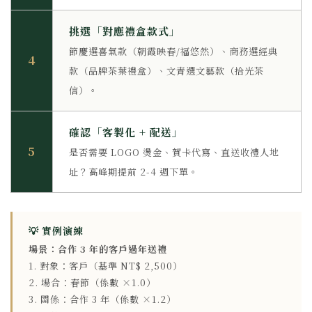
挑選「對應禮盒款式」
節慶選喜氣款（朝霞映春/福悠然）、商務選經典
4
款（品牌茶葉禮盒）、文青選文藝款（拾光茶
信）。
確認「客製化 + 配送」
5
是否需要 LOGO 燙金、賀卡代寫、直送收禮人地
址？高峰期提前 2-4 週下單。
💡 實例演練
場景：合作 3 年的客戶過年送禮
1. 對象：客戶（基準 NT$ 2,500）
2. 場合：春節（係數 ×1.0）
3. 關係：合作 3 年（係數 ×1.2）