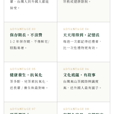
輩、台灣人到外國人都能
宗教或健康限制。
接受。
ADVANTAGE 03
ADVANTAGE 04
保存期長・不浪費
天天用得到・記憶長
1-2 年保存期、不像鮮花/
每泡一次都記得送禮者，
糕點易壞。
比一次性禮物更有效。
ADVANTAGE 05
ADVANTAGE 06
健康養生・抗氧化
文化底蘊・有故事
茶多酚、兒茶素抗氧化，
台灣高山茶國際辨識度
送長輩 / 養生族最對味。
高，送外國人最有面子。
ADVANTAGE 07
ADVANTAGE 08