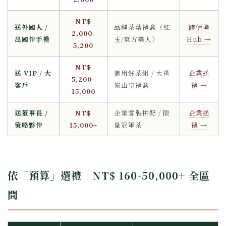
NT$
送外國人 /
品牌茶葉禮盒（紅
跨情境
2,000-
出國伴手禮
玉/東方美人）
Hub →
5,200
NT$
送 VIP / 大
御用好茶組 / 大禹
企業送
5,200-
客戶
嶺山皇禮盒
禮 →
15,000
送董事長 /
NT$
企業客製拼配 / 限
企業送
策略夥伴
15,000+
量冠軍茶
禮 →
依「預算」選禮｜NT$ 160-50,000+ 全區
間