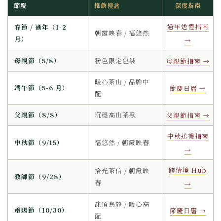
節慶
推薦禮盒
深度指南
過年送禮指南
春節 / 過年（1-2
朝霞映春 / 福悠然
月）
→
母親節（5/8）
粉色限定包裝
母親節指南 →
暖心茶山 / 品牌中
端午節（5-6 月）
節慶日曆 →
配
父親節（8/8）
沉穩高山茶款
父親節指南 →
中秋送禮指南
中秋節（9/15）
福悠然 / 朝霞映春
→
跨情境 Hub
拾光茶信 / 朝霞映
教師節（9/28）
春
→
凍頂烏龍 / 暖心高
重陽節（10/30）
節慶日曆 →
配