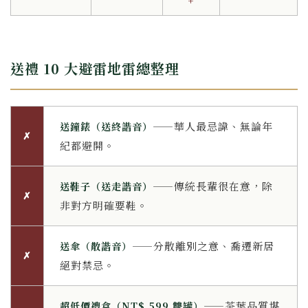
+
送禮 10 大避雷地雷總整理
——華人最忌諱、無論年
送鐘錶（送終諧音）
✗
紀都避開。
——傳統長輩很在意，除
送鞋子（送走諧音）
✗
非對方明確要鞋。
——分散離別之意、喬遷新居
送傘（散諧音）
✗
絕對禁忌。
——茶葉品質堪
超低價禮盒（NT$ 599 雙罐）