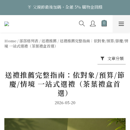
0
0
:
0
7
:
4
4
:
0
9
👔 父親節最後加碼・全館 5% 購物金回饋
日
時
分
秒
6
3
3
8
5
2
2
7
👔 父親節最後加碼・全館 5% 購物金回饋
4
1
1
6
3
0
0
5
2
4
Home
/
部落格列表
/
送禮推薦
/
送禮推薦完整指南：依對象/預算/節慶/情
1
3
境 一站式選禮（茶葉禮盒首選）
0
2
1
文章分類
0
送禮推薦完整指南：依對象/預算/節
慶/情境 一站式選禮（茶葉禮盒首
選）
2026-05-20