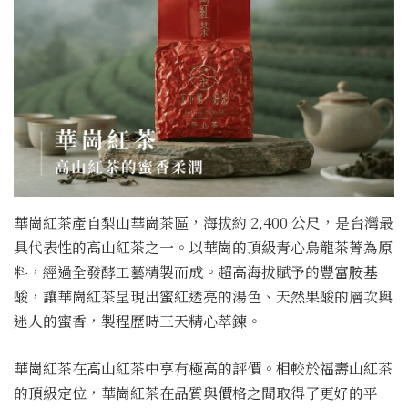
華崗紅茶產自梨山華崗茶區，海拔約 2,400 公尺，是台灣最
具代表性的高山紅茶之一。以華崗的頂級青心烏龍茶菁為原
料，經過全發酵工藝精製而成。超高海拔賦予的豐富胺基
酸，讓華崗紅茶呈現出蜜紅透亮的湯色、天然果酸的層次與
迷人的蜜香，製程歷時三天精心萃鍊。
華崗紅茶在高山紅茶中享有極高的評價。相較於福壽山紅茶
的頂級定位，華崗紅茶在品質與價格之間取得了更好的平