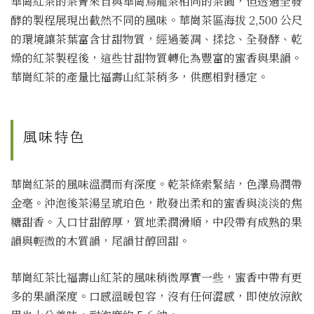
華崗紅茶的茶菁來自與華崗烏龍茶相同的茶園，但透過全發
酵的製程展現出截然不同的風味。華崗茶區海拔 2,500 公尺
的環境讓茶葉富含甘甜物質，經過萎凋、揉捻、全發酵、乾
燥的紅茶製程後，這些甘甜物質轉化為豐富的蜜香與果韻。
華崗紅茶的產量比福壽山紅茶稍多，供應相對穩定。
風味特色
華崗紅茶的風味溫潤而有深度。乾茶條索緊結，色澤烏潤帶
金毫。沖泡後茶湯呈琥珀色，散發出柔和的蜜香與淡淡的焦
糖甜香。入口甘甜醇厚，質地柔潤滑順，中段帶有成熟的果
韻與輕微的木質韻，尾韻甘醇回甜。
華崗紅茶比福壽山紅茶的風味稍微厚實一些，蜜香中帶有更
多的果韻深度。口感溫暖包容，沒有任何澀感，即使放涼飲