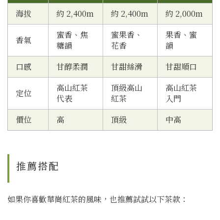
海拔
約 2,400m
約 2,400m
約 2,000m
蜜香、焦
蜜果香、
果香、蜜
香氣
糖韻
花香
韻
口感
甘醇柔潤
甘甜絲滑
甘甜順口
高山紅茶
頂級高山
高山紅茶
定位
代表
紅茶
入門
價位
高
頂級
中高
推薦搭配
如果你喜歡華崗紅茶的風味，也推薦試試以下茶款：