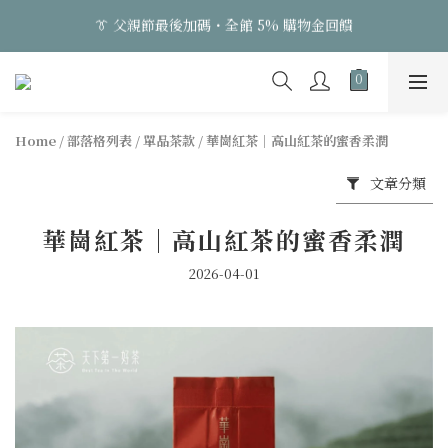
2
8
1
1
3
3
5
1
1
👔 父親節最後加碼・全館 5% 購物金回饋
7
0
0
:
2
2
:
4
:
0
0
日
時
分
秒
6
1
1
3
5
0
0
2
👔 父親節最後加碼・全館 5% 購物金回饋
4
1
3
0
Home
/
部落格列表
/
單品茶款
/
華崗紅茶｜高山紅茶的蜜香柔潤
2
1
文章分類
0
華崗紅茶｜高山紅茶的蜜香柔潤
2026-04-01