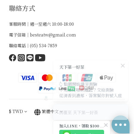
聯絡方式
客服時間｜週一至週六 10:00-18:00
電子信箱｜
besteatw@gmail.com
天下第一好茶
聯絡電話｜
(05) 534-7859
👆 點圖開始選茶測驗
不知道從哪款喝起？交給測驗
從清香到濃郁，答案幫你對號入座
$
TWD
繁體中文
回覆至 天下第一好茶
加入LINE，領取 $100 優惠券