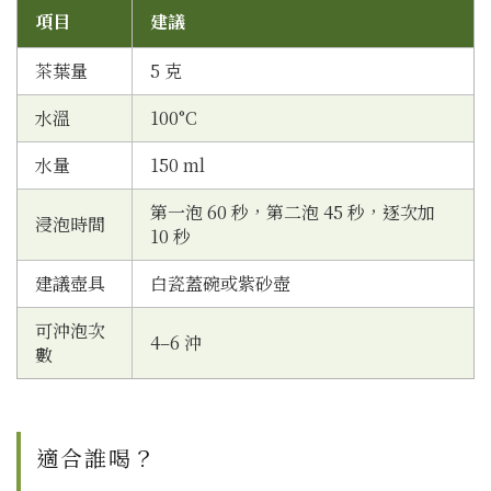
項目
建議
茶葉量
5 克
水溫
100°C
水量
150 ml
第一泡 60 秒，第二泡 45 秒，逐次加
浸泡時間
10 秒
建議壺具
白瓷蓋碗或紫砂壺
可沖泡次
4–6 沖
數
適合誰喝？