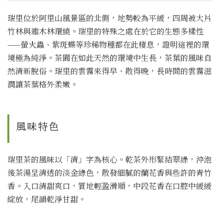
瑞里位於阿里山風景區的北側，地勢較為平緩，四周被大片
竹林與雜木林環繞。瑞里的特殊之處在於它的生態多樣性
——螢火蟲、紫斑蝶等珍稀物種都在此棲息，證明這裡的環
境極為純淨。茶園在如此天然的環境中生長，茶葉的風味自
然清新脫俗。瑞里的雲霧來得早、散得晚，長時間的雲霧滋
潤讓茶葉格外柔嫩。
風味特色
瑞里茶的風味以「清」字為核心。乾茶外形緊結翠綠，沖泡
後茶湯呈清透的淡金綠色，散發細膩的蘭花香與些許的青竹
香。入口清甜爽口，質地輕盈滑順，中段花香在口腔中緩緩
綻放，尾韻乾淨甘甜。