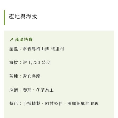
產地與海拔
📍 產區快覽
產區：嘉義縣梅山鄉 瑞里村
海拔：約 1,250 公尺
茶種：青心烏龍
採摘：春茶、冬茶為主
特色：手採精製、回甘極佳、滑順細膩的喉感