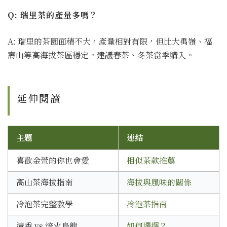
Q: 瑞里茶的產量多嗎？
A: 瑞里的茶園面積不大，產量相對有限，但比大禹嶺、福
壽山等高海拔茶區穩定。建議春茶、冬茶當季購入。
延伸閱讀
主題
連結
喜歡金萱的你也會愛
相似茶款推薦
高山茶海拔指南
海拔與風味的關係
冷泡茶完整教學
冷泡茶指南
清香 vs 焙火烏龍
如何選擇？