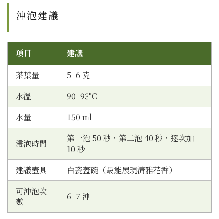
沖泡建議
項目
建議
茶葉量
5–6 克
水溫
90–93°C
水量
150 ml
第一泡 50 秒，第二泡 40 秒，逐次加
浸泡時間
10 秒
建議壺具
白瓷蓋碗（最能展現清雅花香）
可沖泡次
6–7 沖
數