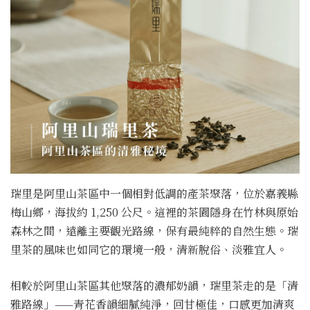
瑞里是阿里山茶區中一個相對低調的產茶聚落，位於嘉義縣
梅山鄉，海拔約 1,250 公尺。這裡的茶園隱身在竹林與原始
森林之間，遠離主要觀光路線，保有最純粹的自然生態。瑞
里茶的風味也如同它的環境一般，清新脫俗、淡雅宜人。
相較於阿里山茶區其他聚落的濃郁奶韻，瑞里茶走的是「清
雅路線」——青花香韻細膩純淨，回甘極佳，口感更加清爽