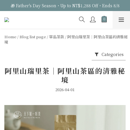
🎁 Father's Day Season・Up to NT$1,288 Off・Ends 8/8
Home
/
Blog list page
/
單品茶款
/
阿里山瑞里茶｜阿里山茶區的清雅秘
境
Categories
阿里山瑞里茶｜阿里山茶區的清雅秘
境
2026-04-01