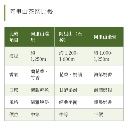
阿里山茶區比較
比較
阿里山瑞
阿里山（石
阿里山金萱
項目
里
棹）
約
約 1,200-
約 1,000-
海拔
1,250m
1,600m
1,250m
蘭花香、
香氣
花香、奶韻
濃郁奶香
竹香
口感
清甜輕盈
甘醇柔滑
滑潤奶甜
風格
清雅脫俗
經典平衡
親民奶香
價位
中等
中等
平價