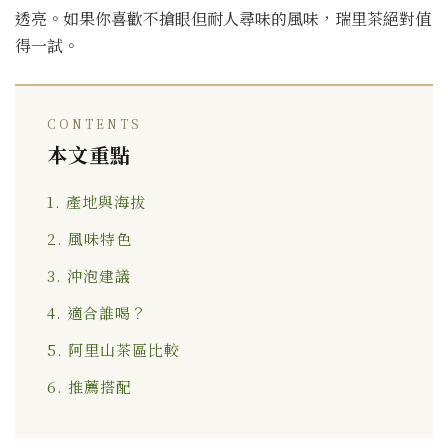
透亮。如果你喜歡不搶眼但耐人尋味的風味，瑞里茶絕對值
得一試。
CONTENTS
本文重點
1. 產地與海拔
2. 風味特色
3. 沖泡建議
4. 適合誰喝？
5. 阿里山茶區比較
6. 推薦搭配