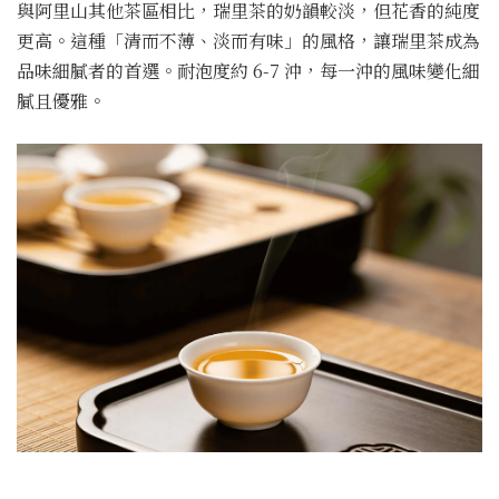
與阿里山其他茶區相比，瑞里茶的奶韻較淡，但花香的純度
更高。這種「清而不薄、淡而有味」的風格，讓瑞里茶成為
品味細膩者的首選。耐泡度約 6-7 沖，每一沖的風味變化細
膩且優雅。