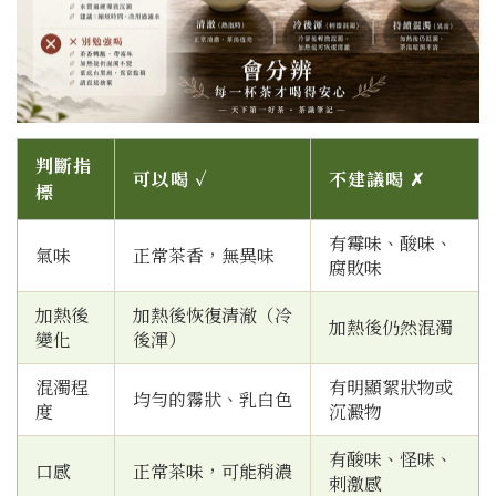
判斷指
可以喝 ✓
不建議喝 ✗
標
有霉味、酸味、
氣味
正常茶香，無異味
腐敗味
加熱後
加熱後恢復清澈（冷
加熱後仍然混濁
變化
後渾）
混濁程
有明顯絮狀物或
均勻的霧狀、乳白色
度
沉澱物
有酸味、怪味、
口感
正常茶味，可能稍濃
刺激感