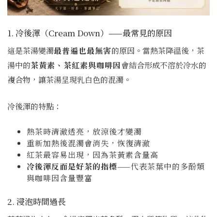
1. 冷後渾（Cream Down）——最常見的原因
這是茶湯變濁
最普遍也最無害
的原因。當熱茶降溫後，茶
湯中的
茶黃素、茶紅素與咖啡因
會結合形成不溶於冷水的
複合物，讓茶湯呈現乳白色的混濁。
冷後渾的特點：
熱茶時清澈透亮，放涼後才變濁
重新加熱後混濁會消失，恢復清澈
紅茶最容易出現，因為茶黃素含量高
冷後渾反而是好茶的指標
——代表茶葉中的多酚類
與咖啡因含量豐富
2. 浸泡時間過長