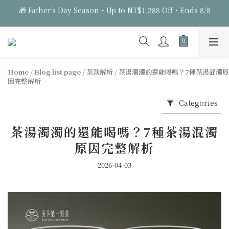
1
1
1
6
6
1
9
0
0
:
0
5
:
5
9
:
0
🎁 Father's Day Season・Up to NT$1,288 Off・Ends 8/8
8
Days
Hours
Minutes
Seconds
4
4
8
7
3
3
7
6
🎁 Father's Day Season・Up to NT$1,288 Off・Ends 8/8
2
2
6
5
1
1
5
4
0
0
4
3
Home
/
Blog list page
/
茶款解析
/
茶湯濁濁的還能喝嗎？7種茶湯混濁原
3
因完整解析
2
2
1
1
Categories
0
0
茶湯濁濁的還能喝嗎？7種茶湯混濁
原因完整解析
2026-04-03