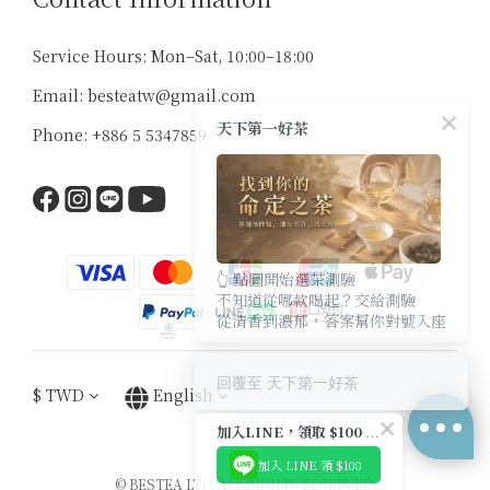
Service Hours: Mon–Sat, 10:00–18:00
Email: besteatw@gmail.com
天下第一好茶
Phone: +886 5 5347859
👆 點圖開始選茶測驗
不知道從哪款喝起？交給測驗
從清香到濃郁，答案幫你對號入座
回覆至 天下第一好茶
$
TWD
English
加入LINE，領取 $100 優惠券
加入 LINE 領 $100
© BESTEA LTD. ALL RIGHTS RESERVED.