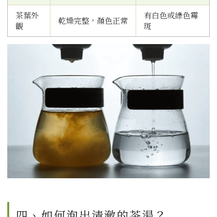
茶葉外
有白色或綠色霉
乾燥完整，顏色正常
觀
斑
四、如何泡出清澈的茶湯？