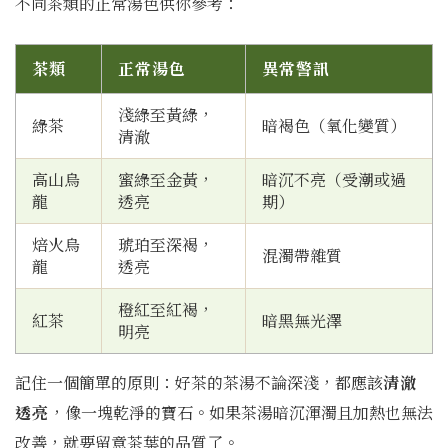
不同茶類的正常湯色供你參考：
茶類
正常湯色
異常警訊
淺綠至黃綠，
綠茶
暗褐色（氧化變質）
清澈
高山烏
蜜綠至金黃，
暗沉不亮（受潮或過
龍
透亮
期）
焙火烏
琥珀至深褐，
混濁帶雜質
龍
透亮
橙紅至紅褐，
紅茶
暗黑無光澤
明亮
記住一個簡單的原則：好茶的茶湯不論深淺，都應該
清澈
透亮
，像一塊乾淨的寶石。如果茶湯暗沉渾濁且加熱也無法
改善，就要留意茶葉的品質了。