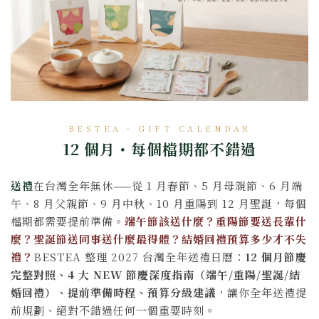
BESTEA · GIFT CALENDAR
12 個月・每個檔期都不錯過
送禮
在台灣全年無休——從 1 月春節、5 月母親節、6 月端
午、8 月父親節、9 月中秋、10 月重陽到 12 月聖誕，每個
檔期都需要提前準備。
端午節該送什麼？重陽節要送長輩什
麼？聖誕節送同事送什麼最得體？結婚回禮預算多少才不失
禮？
BESTEA 整理 2027 台灣全年送禮日曆：
12 個月節慶
完整對照、4 大 NEW 節慶深度指南（端午/重陽/聖誕/結
婚回禮）、提前準備時程、預算分級建議
，讓你全年送禮提
前規劃、絕對不錯過任何一個重要時刻。