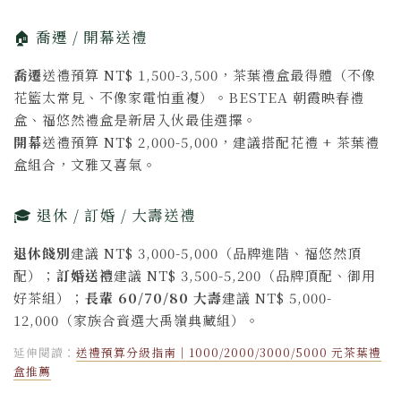
🏠 喬遷 / 開幕送禮
喬遷
送禮預算 NT$ 1,500-3,500，茶葉禮盒最得體（不像
花籃太常見、不像家電怕重複）。BESTEA 朝霞映春禮
盒、福悠然禮盒是新居入伙最佳選擇。
開幕
送禮預算 NT$ 2,000-5,000，建議搭配花禮 + 茶葉禮
盒組合，文雅又喜氣。
🎓 退休 / 訂婚 / 大壽送禮
退休餞別
建議 NT$ 3,000-5,000（品牌進階、福悠然頂
配）；
訂婚送禮
建議 NT$ 3,500-5,200（品牌頂配、御用
好茶組）；
長輩 60/70/80 大壽
建議 NT$ 5,000-
12,000（家族合資選大禹嶺典藏組）。
延伸閱讀：
送禮預算分級指南｜1000/2000/3000/5000 元茶葉禮
盒推薦