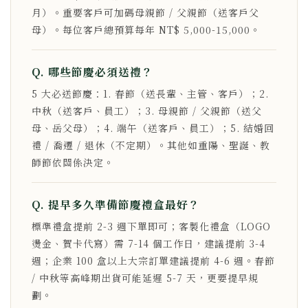
月）。重要客戶可加碼母親節 / 父親節（送客戶父
母）。每位客戶總預算每年 NT$ 5,000-15,000。
Q. 哪些節慶必須送禮？
5 大必送節慶：1. 春節（送長輩、主管、客戶）；2.
中秋（送客戶、員工）；3. 母親節 / 父親節（送父
母、岳父母）；4. 端午（送客戶、員工）；5. 結婚回
禮 / 喬遷 / 退休（不定期）。其他如重陽、聖誕、教
師節依關係決定。
Q. 提早多久準備節慶禮盒最好？
標準禮盒提前 2-3 週下單即可；客製化禮盒（LOGO
燙金、賀卡代寫）需 7-14 個工作日，建議提前 3-4
週；企業 100 盒以上大宗訂單建議提前 4-6 週。春節
/ 中秋等高峰期出貨可能延遲 5-7 天，更要提早規
劃。