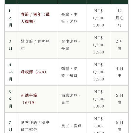
1-
NT$
12
春節 / 過年（最
長輩、主
2
1,500-
月底
大檔期）
管、客戶
月
5,000
前
NT$
3
婦女節 / 春季拜
女性客戶、
2 月
1,200-
月
訪
長輩
底
2,500
4
NT$
媽媽、婆
4 月
-5
母親節（5/8）
1,500-
婆、岳母
中
月
3,500
5-
NT$
⭐ 端午節
商務客戶、
5 月
6
1,200-
（6/19）
員工
底
月
3,000
NT$
7
夏季拜訪 / 期中
6 月
員工、客戶
800-
月
員工慰勞
底
1,800