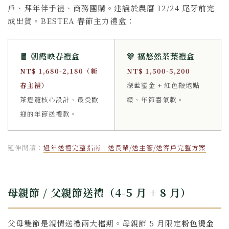
戶、拜年伴手禮、商務團購。建議於農曆 12/24 尾牙前完
成出貨。BESTEA 春節主力禮盒：
🧧 朝霞映春禮盒
🎊 福悠然茶葉禮盒
NT$ 1,680-2,180（新
NT$ 1,500-5,200
春主禮）
深藍鎏金 + 紅色鞭炮點
茶燈籠核心設計、最受歡
綴、年節喜氣款。
迎的年節送禮款。
延伸閱讀：
過年送禮完整指南｜送長輩/送主管/送客戶完整方案
母親節 / 父親節送禮（4-5 月 + 8 月）
父母雙節是親情送禮兩大檔期。母親節 5 月限定
粉色燙金