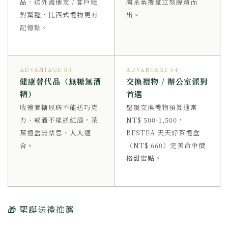
品，送外國朋友 / 客戶絕
灣茶葉禮盒立刻脫穎而
對驚豔，比西式禮物更有
出。
記憶點。
ADVANTAGE 03
ADVANTAGE 04
健康替代品（無糖無酒
交換禮物 / 辦公室派對
精）
首選
收禮者糖尿病不能送巧克
聖誕交換禮物預算通常
力、戒酒不能送紅酒，茶
NT$ 500-1,500，
葉禮盒無禁忌、人人適
BESTEA 天天好茶禮盒
合。
（NT$ 660）完美命中價
格甜蜜點。
🎁 聖誕送禮推薦