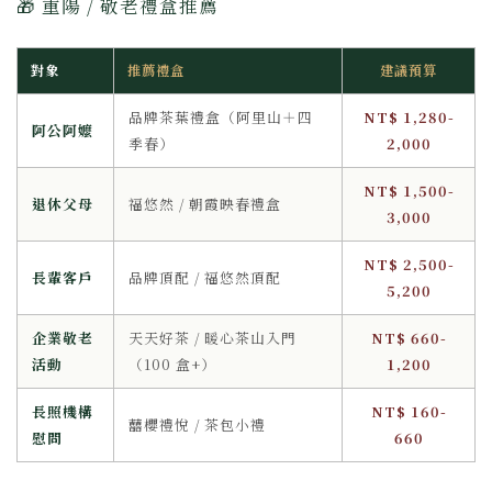
🎁 重陽 / 敬老禮盒推薦
對象
推薦禮盒
建議預算
品牌茶葉禮盒（阿里山＋四
NT$ 1,280-
阿公阿嬤
季春）
2,000
NT$ 1,500-
退休父母
福悠然 / 朝霞映春禮盒
3,000
NT$ 2,500-
長輩客戶
品牌頂配 / 福悠然頂配
5,200
企業敬老
天天好茶 / 暖心茶山入門
NT$ 660-
活動
（100 盒+）
1,200
長照機構
NT$ 160-
囍櫻禮悅 / 茶包小禮
慰問
660