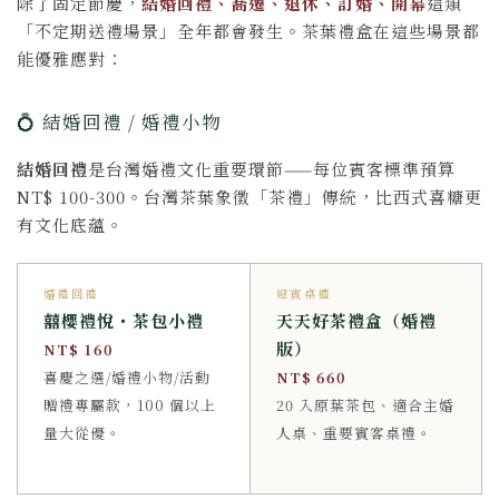
除了固定節慶，
結婚回禮、喬遷、退休、訂婚、開幕
這類
「不定期送禮場景」全年都會發生。茶葉禮盒在這些場景都
能優雅應對：
💍 結婚回禮 / 婚禮小物
結婚回禮
是台灣婚禮文化重要環節——每位賓客標準預算
NT$ 100-300。台灣茶葉象徵「茶禮」傳統，比西式喜糖更
有文化底蘊。
婚禮回禮
迎賓桌禮
囍櫻禮悅・茶包小禮
天天好茶禮盒（婚禮
版）
NT$ 160
喜慶之選/婚禮小物/活動
NT$ 660
贈禮專屬款，100 個以上
20 入原葉茶包、適合主婚
量大從優。
人桌、重要賓客桌禮。