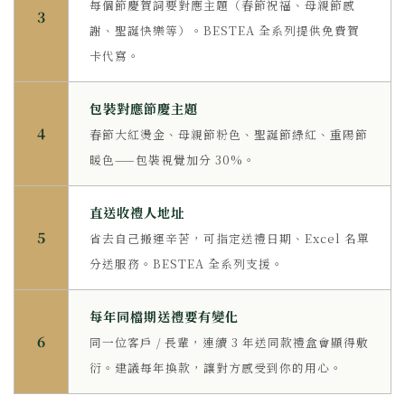
每個節慶賀詞要對應主題（春節祝福、母親節感
3
謝、聖誕快樂等）。BESTEA 全系列提供免費賀
卡代寫。
包裝對應節慶主題
4
春節大紅燙金、母親節粉色、聖誕節綠紅、重陽節
暖色——包裝視覺加分 30%。
直送收禮人地址
5
省去自己搬運辛苦，可指定送禮日期、Excel 名單
分送服務。BESTEA 全系列支援。
每年同檔期送禮要有變化
6
同一位客戶 / 長輩，連續 3 年送同款禮盒會顯得敷
衍。建議每年換款，讓對方感受到你的用心。