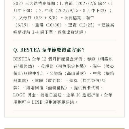
2027 三大送禮高峰期：1. 春節（2027/2/6 除夕，1
月中下旬）；2. 中秋（2027/9/15，8 月中下旬）；
3. 父母節（5/8 + 8/8）。次要檔期：端午
（6/19）、重陽（10/30）、聖誕（12/25）。建議高
峰期提前 3-4 週下單，避免出貨延遲。
Q. BESTEA 全年節慶禮盒方案？
BESTEA 全年 12 個月節慶禮盒齊備：春節（朝霞映
春/福悠然）、母親節（粉色限定包裝）、端午（暖心
茶山/品牌中配）、父親節（高山茶款）、中秋（福悠
然進階）、重陽（敬老款）、聖誕（拾光茶信/品
牌）、結婚回禮（囍櫻禮悅）。提供賀卡代寫、
LOGO 燙金、指定日直送、企業 10 盒起折扣。全年
規劃可享 LINE 規劃師專屬建議。