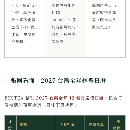
7 天，提前 2-
總預算可能達
檔期送禮反而
4 週下單最保
NT$
最讓收禮者驚
險。客製化禮
30,000+。提
喜（因為大多
盒需 7-14 個工
前規劃可均勻
數人沒送）。
作日，更要提
分配、避免單
早規劃。
次超支。
一張圖看懂｜2027 台灣全年送禮日曆
BESTEA 整理
2027 台灣全年 12 個月送禮日曆
，包含每
個檔期的預算建議、最佳下單時程：
月
下單
節慶
主要對象
建議預算
份
時間