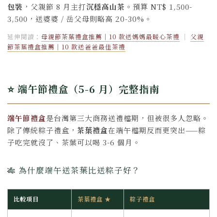
包裝
，父親節 8 月主打
沉穩高山茶
。預算 NT$ 1,500-
3,500，送婆婆 / 岳父母則略高 20-30%。
延伸閱讀：
母親節茶葉禮盒推薦｜10 款送媽媽最暖心茶禮
｜
父親
節茶葉禮盒推薦｜10 款送爸爸最佳茶禮
⭐ 端午節禮盒（5-6 月）完整指南
端午節禮盒
是台灣第三大商務送禮檔期，但被很多人忽略。
除了傳統粽子禮盒，
茶葉禮盒
在端午檔期反而更突出——粽
子吃完就沒了、茶葉可以喝 3-6 個月。
🎋 為什麼端午送茶葉比送粽子好？
比較項目
茶葉禮盒 ★
粽子禮盒