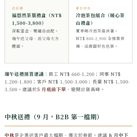
送長輩
夏日特色
福悠然茶葉禮盒（NT$
冷泡茶包組合（暖心茶
1,500-3,800）
山禮盒）
深藍鎏金、雙罐自由配。
夏季喝冷泡茶最消暑。
端午送父母、岳父母大方
NT$ 800-2,900 全預算齊
體面。
備、活潑甜粉色包裝。
端午送禮預算建議
：員工 NT$ 660-1,200；同事 NT$
1,200-1,800；客戶 NT$ 1,500-3,000；長輩 NT$ 1,500-
3,500。建議於
5 月底前下單
，避開出貨高峰。
中秋送禮（9 月，B2B 第一檔期）
中秋
是企業送客戶最大檔期、僅次於春節。建議
8 月中下