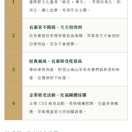
1
重陽節文化重視「敬老 + 養生」，茶葉抗氧化、助
消化、護心血管，完美符合主題。
長輩家不囤積・天天用得到
2
送長輩最怕家裡保健食品堆積，茶葉是天天會泡的
日常用品，完全不會浪費。
經典風味・長輩接受度最高
3
傳統凍頂烏龍、阿里山高山茶是長輩們最熟悉的味
道，送禮絕對不踩雷。
企業敬老活動・社福團體採購
4
企業 CSR 敬老活動、長照機構慰問、社區長者贈
禮，茶葉禮盒是大宗採購首選。