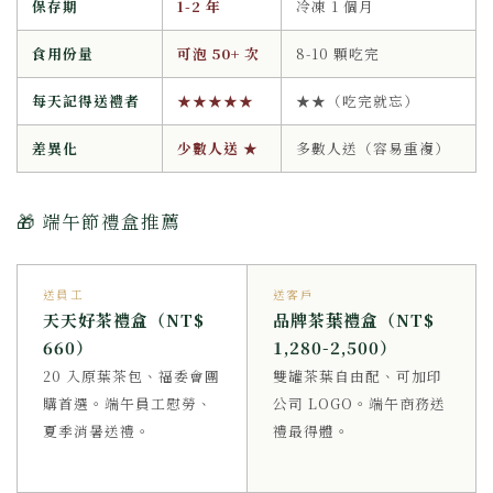
保存期
1-2 年
冷凍 1 個月
食用份量
可泡 50+ 次
8-10 顆吃完
每天記得送禮者
★★★★★
★★（吃完就忘）
差異化
少數人送 ★
多數人送（容易重複）
🎁 端午節禮盒推薦
送員工
送客戶
天天好茶禮盒（NT$
品牌茶葉禮盒（NT$
660）
1,280-2,500）
20 入原葉茶包、福委會團
雙罐茶葉自由配、可加印
購首選。端午員工慰勞、
公司 LOGO。端午商務送
夏季消暑送禮。
禮最得體。