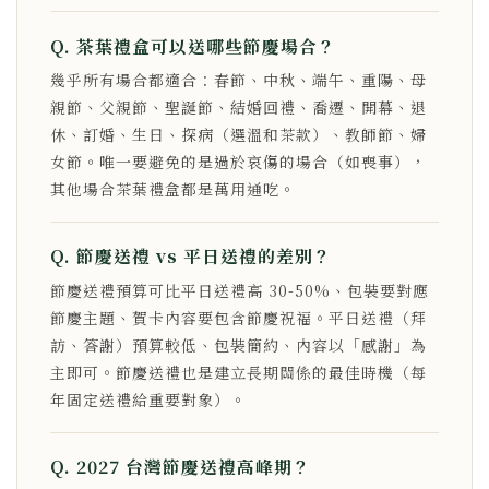
Q. 茶葉禮盒可以送哪些節慶場合？
幾乎所有場合都適合：春節、中秋、端午、重陽、母
親節、父親節、聖誕節、結婚回禮、喬遷、開幕、退
休、訂婚、生日、探病（選溫和茶款）、教師節、婦
女節。唯一要避免的是過於哀傷的場合（如喪事），
其他場合茶葉禮盒都是萬用通吃。
Q. 節慶送禮 vs 平日送禮的差別？
節慶送禮預算可比平日送禮高 30-50%、包裝要對應
節慶主題、賀卡內容要包含節慶祝福。平日送禮（拜
訪、答謝）預算較低、包裝簡約、內容以「感謝」為
主即可。節慶送禮也是建立長期關係的最佳時機（每
年固定送禮給重要對象）。
Q. 2027 台灣節慶送禮高峰期？