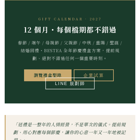
GIFT CALENDAR · 2027
12 個月・每個檔期都不錯過
春節 / 端午 / 母親節 / 父親節 / 中秋 / 重陽 / 聖誕 /
結婚回禮・BESTEA 全年節慶禮盒方案，提前規
劃、絕對不錯過任何一個重要時刻。
瀏覽禮盒型錄
企業試算
LINE 規劃師
「送禮是一整年的人情經營，不是單次的儀式。提前規
劃、用心對應每個節慶，讓你的心意一年又一年地被記