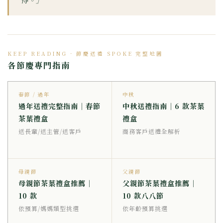
得。」
KEEP READING · 節慶送禮 SPOKE 完整地圖
各節慶專門指南
春節 / 過年
中秋
過年送禮完整指南｜春節
中秋送禮指南｜6 款茶葉
茶葉禮盒
禮盒
送長輩/送主管/送客戶
商務客戶送禮全解析
母親節
父親節
母親節茶葉禮盒推薦｜
父親節茶葉禮盒推薦｜
10 款
10 款八八節
依預算/媽媽類型挑選
依年齡預算挑選