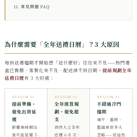
11. 常見問題 FAQ
為什麼需要「全年送禮日曆」？3 大原因
每到送禮檔期才開始想「送什麼好」往往來不及——熱門禮
盒已售罄、客製化來不及、配送排不到日期。
提前規劃全年
送禮日曆
有 3 大好處：
REASON 01
REASON 02
REASON 03
提前準備・
全年預算規
不錯過冷門
避免出貨延
劃・避免超
檔期
遲
支
端午、重陽、
節慶高峰期出
商務人士全年
聖誕被很多人
貨可能延遲 5-
送禮 6-8 次，
忽略——但這些