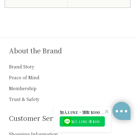
天下第一好茶
About the Brand
👆 送禮拿不定主意？
Brand Story
回答 3 個問題，30 秒配出最合適
的一盒
Peace of Mind
滿 NT$2,000 免運・賀卡可代寫
Membership
回覆至 天下第一好茶
Trust & Safety
加入LINE，領取 $100 優惠券
Customer Services
加入 LINE 領 $100
Shopping Information