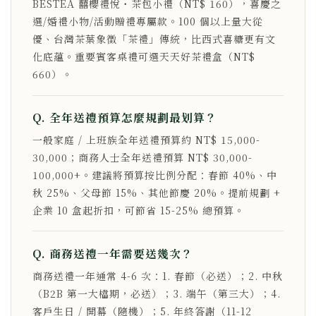
BESTEA 囍櫻禮悅・茶包小禮（NT$ 160），喜慶之
選/婚禮小物/活動贈禮專屬款。100 個以上量大從
優、台灣茶葉象徵「茶禮」傳統，比西式喜糖更有文
化底蘊。重要賓客桌禮可選天天好茶禮盒（NT$
660）。
Q. 全年送禮預算怎麼規劃最划算？
一般家庭 / 上班族全年送禮預算約 NT$ 15,000-
30,000；商務人士全年送禮預算 NT$ 30,000-
100,000+。建議將預算按比例分配：春節 40%、中
秋 25%、父母節 15%、其他節慶 20%。提前規劃 +
企業 10 盒起折扣，可節省 15-25% 總預算。
Q. 商務送禮一年需要送幾次？
商務送禮一年通常 4-6 次：1. 春節（必送）；2. 中秋
（B2B 第一大檔期，必送）；3. 端午（第三大）；4.
客戶生日 / 開幕（隨機）；5. 年終答謝（11-12