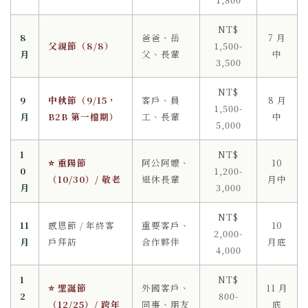
NT$
8
爸爸、岳
7 月
父親節（8/8）
1,500-
月
父、長輩
中
3,500
NT$
9
中秋節（9/15，
客戶、員
8 月
1,500-
月
B2B 第一檔期）
工、長輩
中
5,000
1
NT$
⭐ 重陽節
阿公阿嬤、
10
0
1,200-
（10/30）/ 敬老
退休長輩
月中
月
3,000
NT$
11
感恩節 / 年終客
重要客戶、
10
2,000-
月
戶拜訪
合作夥伴
月底
4,000
1
NT$
⭐ 聖誕節
外國客戶、
11 月
2
800-
（12/25）/ 跨年
同事、朋友
底