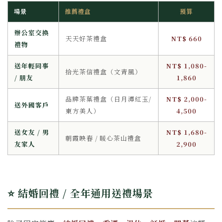
場景
推薦禮盒
預算
辦公室交換
天天好茶禮盒
NT$ 660
禮物
送年輕同事
NT$ 1,080-
拾光茶信禮盒（文青風）
/ 朋友
1,860
品牌茶葉禮盒（日月潭紅玉/
NT$ 2,000-
送外國客戶
東方美人）
4,500
送女友 / 男
NT$ 1,680-
朝霞映春 / 暖心茶山禮盒
友家人
2,900
⭐ 結婚回禮 / 全年通用送禮場景