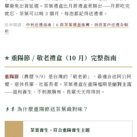
單
避免出貨延遲。茶葉禮盒比月餅禮盒更勝出——月餅吃完
就忘、茶葉可以喝 3 個月，每泡都記得送禮者。
延伸閱讀：
中秋送禮指南｜6 款茶葉禮盒推薦・商務客戶送禮全解
析
⭐ 重陽節 / 敬老禮盒（10 月）完整指南
重陽節
（農曆 9/9）是台灣的「敬老節」，最適合送阿公阿
嬤、退休長輩、社區長者。茶葉禮盒在重陽檔期是
絕對主流
——溫和養生、不刺激腸胃、長輩天天用得到。
👴👵 為什麼重陽節送茶葉最對味？
茶葉養生・符合重陽養生主題