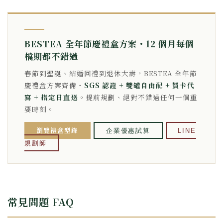
BESTEA 全年節慶禮盒方案・12 個月每個
檔期都不錯過
春節到聖誕、結婚回禮到退休大壽，BESTEA 全年節
慶禮盒方案齊備・
SGS 認證 + 雙罐自由配 + 賀卡代
寫 + 指定日直送
。提前規劃、絕對不錯過任何一個重
要時刻。
瀏覽禮盒型錄
企業優惠試算
LINE
規劃師
常見問題 FAQ