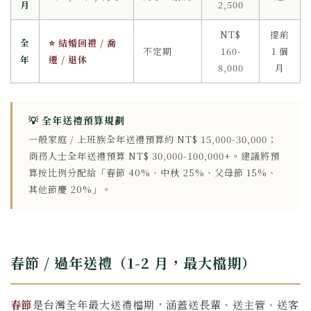
月
2,500
NT$
提前
全
⭐ 結婚回禮 / 喬
不定期
160-
1 個
年
遷 / 退休
8,000
月
💡 全年送禮預算規劃
一般家庭 / 上班族全年送禮預算約 NT$ 15,000-30,000；
商務人士全年送禮預算 NT$ 30,000-100,000+。建議將預
算按比例分配給「春節 40%、中秋 25%、父母節 15%、
其他節慶 20%」。
春節 / 過年送禮（1-2 月，最大檔期）
春節
是台灣全年最大送禮檔期，涵蓋送長輩、送主管、送客