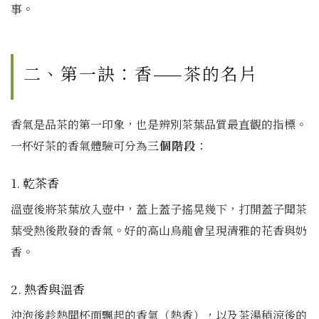
事。
二、第一訣：香——茶的名片
香氣是品茶的第一印象，也是辨別茶葉品質最直觀的指標。
一杯好茶的香氣體驗可分為
三個階段
：
1. 乾茶香
溫壺後將茶葉放入壺中，蓋上蓋子搖晃幾下，打開蓋子聞茶
葉受熱後散發的香氣。好的高山烏龍會呈現清雅的花香與奶
香。
2. 熱香與溫香
沖泡後趁熱聞杯面飄起的香氣（熱香），以及茶湯稍涼後的