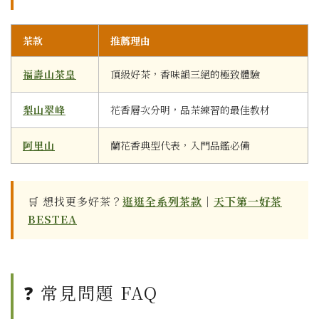
茶款
推薦理由
福壽山茶皇
頂級好茶，香味韻三絕的極致體驗
梨山翠峰
花香層次分明，品茶練習的最佳教材
阿里山
蘭花香典型代表，入門品鑑必備
🛒 想找更多好茶？
逛逛全系列茶款
｜
天下第一好茶
BESTEA
❓ 常見問題 FAQ