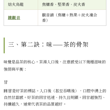
焙火烏龍
焦糖香、堅果香、炭火香
觀音韻（焦糖＋熟果＋炭火複合
鐵觀音
香）
三、第二訣：味——茶的骨架
味覺是品茶的核心。茶湯入口後，注意感受以下幾種滋味的
強弱與平衡：
甘
回甘
是好茶的標誌。入口後（甚至吞嚥後），口腔中湧上的
自然甘甜感。好茶的回甘迅速、持久且明顯。回甘越強烈、
持續越久，通常代表茶的品質越好。