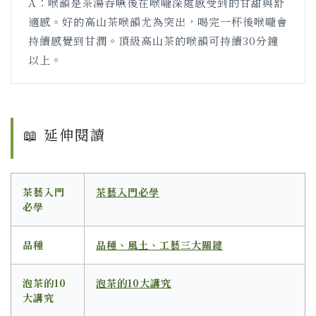
A：喉韻是茶湯吞嚥後在喉嚨深處感受到的甘甜與舒
適感。好的高山茶喉韻尤為突出，喝完一杯後喉嚨會
持續感覺到甘潤。頂級高山茶的喉韻可持續30分鐘
以上。
📖 延伸閱讀
茶藝入門
茶藝入門必學
必學
品種
品種、風土、工藝三大關鍵
泡茶的10
泡茶的10大講究
大講究