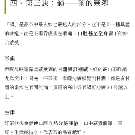
四、第三訣：韻——茶的靈魂
「韻」是品茶中最玄妙也最迷人的部分。它不是某一種具體
的味道，而是茶湯吞嚥後在
喉嚨、口腔甚至全身
留下的綜
合感受。
喉韻
吞嚥後喉嚨深處感受到的
甘甜與舒適感
。好的高山茶喉韻
尤為突出，喝完一杯茶後，喉嚨持續感覺到甘潤，像是有甘
甜的泉水在喉間流淌。頂級的高山茶喉韻可持續 30 分鐘以
上。
生津
好茶飲後會促使口腔
自然分泌唾液
，口中感覺潤澤、清
爽。生津越持久，代表茶的品質越好。