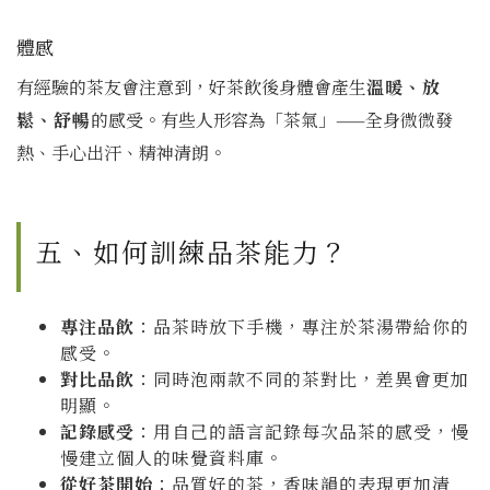
體感
有經驗的茶友會注意到，好茶飲後身體會產生
溫暖、放
鬆、舒暢
的感受。有些人形容為「茶氣」——全身微微發
熱、手心出汗、精神清朗。
五、如何訓練品茶能力？
專注品飲
：品茶時放下手機，專注於茶湯帶給你的
感受。
對比品飲
：同時泡兩款不同的茶對比，差異會更加
明顯。
記錄感受
：用自己的語言記錄每次品茶的感受，慢
慢建立個人的味覺資料庫。
從好茶開始
：品質好的茶，香味韻的表現更加清