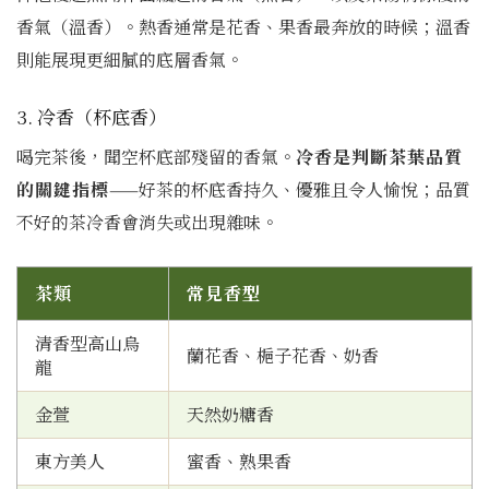
香氣（溫香）。熱香通常是花香、果香最奔放的時候；溫香
則能展現更細膩的底層香氣。
3. 冷香（杯底香）
喝完茶後，聞空杯底部殘留的香氣。
冷香是判斷茶葉品質
的關鍵指標
——好茶的杯底香持久、優雅且令人愉悅；品質
不好的茶冷香會消失或出現雜味。
茶類
常見香型
清香型高山烏
蘭花香、梔子花香、奶香
龍
金萱
天然奶糖香
東方美人
蜜香、熟果香