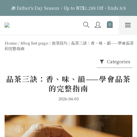
1
1
2
9
2
7
2
7
🎁 Father's Day Season・Up to NT$1,288 Off・Ends 8/8
0
0
:
1
8
:
1
6
:
1
6
Days
Hours
Minutes
Seconds
0
7
0
5
0
5
6
4
4
🎁 Father's Day Season・Up to NT$1,288 Off・Ends 8/8
5
3
3
4
2
2
Home
/
Blog list page
/
泡茶技巧
/
品茶三訣：香、味、韻——學會品茶
3
1
1
的完整指南
2
0
0
1
Categories
0
品茶三訣：香、味、韻——學會品茶
的完整指南
2026-04-03