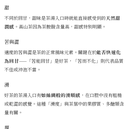
甜
不同於回甘，甜味是茶湯入口時就能直接感受到的
天然甜
潤感
。高山茶因為茶胺酸含量高，甜感特別明顯。
苦與澀
適度的苦與澀是茶的正常風味元素。關鍵在於
能否快速化
為回甘
——「苦能回甘」是好茶，「苦而不化」則代表品質
不佳或沖泡不當。
滑
好茶的茶湯入口有
如絲綢般的滑順感
，在口腔中沒有粗糙
或乾澀的感覺。這種「滑度」與茶葉中的果膠質、多醣類含
量有關。
厚