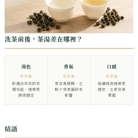
洗茶前後，茶湯差在哪裡？
湯色
香氣
口感
洗茶後
洗茶後
洗茶後
對適合洗茶的茶
更容易展開，也
後續每泡通常更
類來說，通常更
較少受表面碎末
穩定，也更容易
清透穩定
影響
掌握
結語