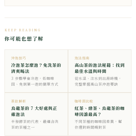
KEEP READING
你可能也想了解
沖泡技巧
泡法指南
冷泡茶怎麼泡？免洗茶的
高山茶的泡法秘籍：找到
清爽喝法
最佳水溫與時間
3 步驟學會冷泡，低咖啡
從水溫、注水到出湯時機，
因、免倒第一泡的簡單方式
完整掌握高山茶沖泡要訣
茶款解析
咖啡因比較
烏龍茶的 7 大好處與正
紅茶、綠茶、烏龍茶的咖
確泡法
啡因誰最高？
半發酵茶的代表，最適合洗
不同茶種的咖啡因差異，幫
茶的茶種之一
你選對時間喝對茶