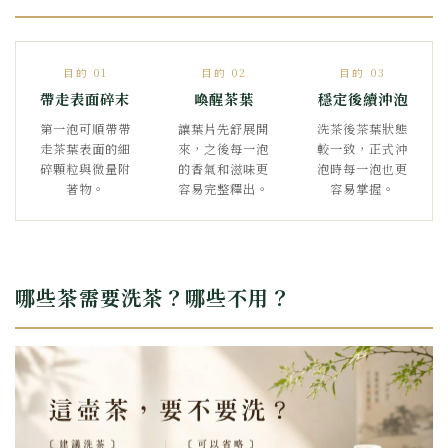
目的 01
目的 02
目的 03
帶走表面碎末
喚醒茶葉
穩定後續沖泡
第一泡可順帶帶
讓葉片先舒展開
洗茶後茶葉狀態
走茶葉表面的細
來，之後每一泡
較一致，正式沖
碎顆粒與微量附
的香氣和滋味更
泡時每一泡也更
著物。
容易完整釋出。
容易掌握。
哪些茶需要洗茶？哪些不用？