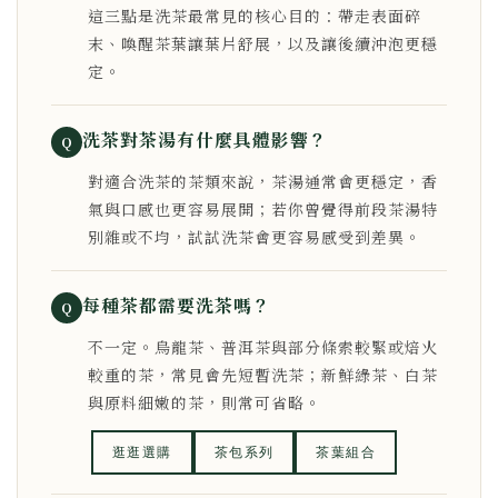
這三點是洗茶最常見的核心目的：帶走表面碎
末、喚醒茶葉讓葉片舒展，以及讓後續沖泡更穩
定。
洗茶對茶湯有什麼具體影響？
Q
對適合洗茶的茶類來說，茶湯通常會更穩定，香
氣與口感也更容易展開；若你曾覺得前段茶湯特
別雜或不均，試試洗茶會更容易感受到差異。
每種茶都需要洗茶嗎？
Q
不一定。烏龍茶、普洱茶與部分條索較緊或焙火
較重的茶，常見會先短暫洗茶；新鮮綠茶、白茶
與原料細嫩的茶，則常可省略。
逛逛選購
茶包系列
茶葉組合