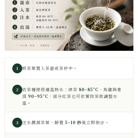
將茶葉置入茶壺或茶杯中。
1
依茶種使用適溫熱水：綠茶
80–85°C
、烏龍與普
2
洱
90–95°C
，部分紅茶也可依實際茶款調整水
溫。
注水潤濕茶葉，靜置
5–10 秒
後立即倒出。
3