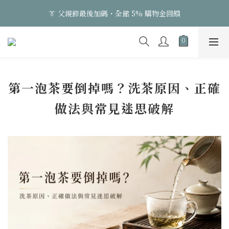
3
3
3
3
3
3
3
3
3
👔 父親節最後加碼・全館 5% 購物金回饋
👔 父親節最後加碼・全館 5% 購物金回饋
2
2
2
2
2
2
2
2
2
1
1
1
1
1
1
1
1
1
0
0
0
:
0
0
:
0
0
:
0
0
日
時
分
秒
👔 父親節最後加碼・全館 5% 購物金回饋
第一泡茶要倒掉嗎？洗茶原因、正確
做法與常見迷思破解