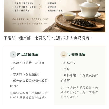
不是每一種茶都一定要洗茶，這點很多人容易混淆。
常見建議洗茶
可省略洗茶
✓
△
・烏龍茶（球狀、部分條
・新鮮綠茶
形）
・白茶
・普洱茶（緊壓茶餅）
・原料細嫩、保存狀況良好
・部分焙火較重或條索較緊
的茶葉
實的茶
第一泡含較多前段香氣，若
茶葉本身狀況良好，省略洗
茶葉結構較緊，先潤開後通
茶也很常見。
常更容易展現香氣與口感。