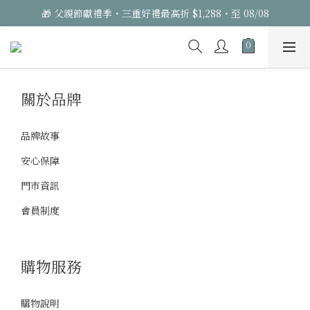
🎁 父親節獻禮季・三重好禮最高折 $1,288・至 08/08
關於品牌
品牌故事
安心保障
門市資訊
會員制度
購物服務
購物說明