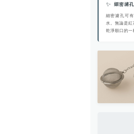
✨
細密濾
細密濾孔可
水。無論是紅
乾淨順口的一