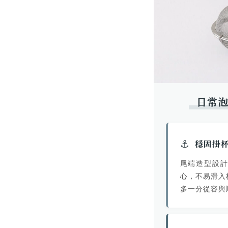
日常
⚓
穩固掛
尾端造型設
心，不易滑入
多一分從容與