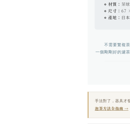
⋄ 材質：
茶球
⋄ 尺寸：
67 
⋄ 產地：
日本
不需要繁複
一個剛剛好的濾
手法對了，器具才
泡茶方法全指南 →