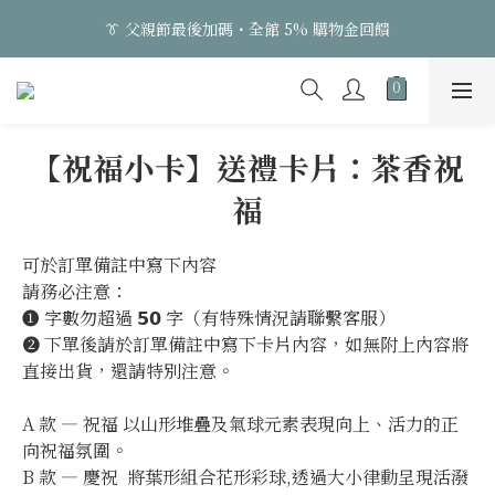
3
4
3
3
3
5
8
👔 父親節最後加碼・全館 5% 購物金回饋
👔 父親節最後加碼・全館 5% 購物金回饋
2
3
2
2
2
4
7
1
2
1
9
1
1
3
6
0
1
:
0
8
:
0
0
:
2
5
日
時
分
秒
0
7
1
4
6
0
3
👔 父親節最後加碼・全館 5% 購物金回饋
5
2
【祝福小卡】送禮卡片：茶香祝
4
1
福
3
0
2
1
可於訂單備註中寫下內容
0
請務必注意：
❶ 字數勿超過 𝟱𝟬 字（有特殊情況請聯繫客服）
❷ 下單後請於訂單備註中寫下卡片內容，如無附上內容將
直接出貨，還請特別注意。
A 款 — 祝福 以山形堆疊及氣球元素表現向上、活力的正
向祝福氛圍。
B 款 — 慶祝  將葉形組合花形彩球,透過大小律動呈現活潑