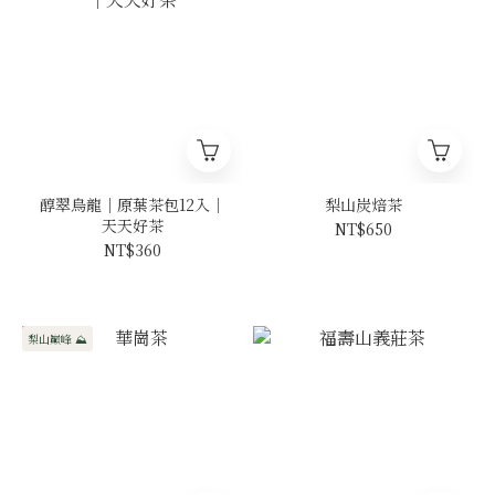
醇翠烏龍｜原葉茶包12入｜
梨山炭焙茶
天天好茶
NT$650
NT$360
梨山巔峰 ⛰️