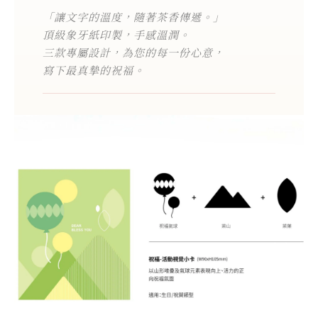
「讓文字的溫度，隨著茶香傳遞。」
頂級象牙紙印製，手感溫潤。
三款專屬設計，為您的每一份心意，
寫下最真摯的祝福。