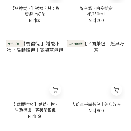
【品牌賀卡】送禮卡片：為
好茶鑑・白瓷鑑定
您沏上好茶
杯/150ml
NT$35
NT$200
百元小禮 ✦
入門推薦🌟
【 囍櫻禮悅 】婚禮小物・
大份量平面茶包｜經典好茶
活動贈禮｜客製茶包禮
NT$800
NT$160