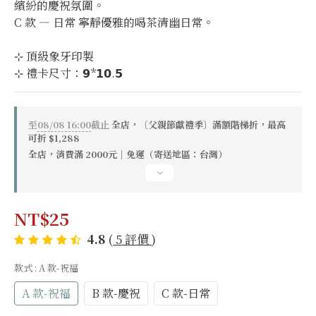
繽紛的慶祝氛圍。
C 款 — 日常 寧靜優雅的喝茶清幽日常。
⊹ 頂級象牙印製
⊹ 禮卡尺寸：𝟵*𝟭𝟬.𝟱
至
08/08 16:00
截止
全店，〔父親節獻禮季〕滿額階梯折，最高
可折 $1,288
全店，消費滿 2000元｜免運（寄送地區：台灣）
NT$25
4.8
(
5 評價
)
款式
: A 款-祝福
A 款-祝福
B 款-慶祝
C 款-日常