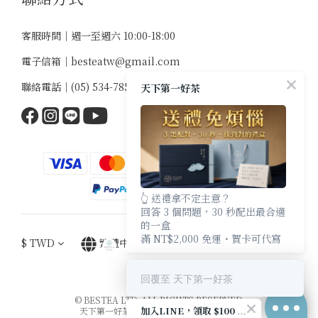
客服時間｜週一至週六 10:00-18:00
電子信箱｜
besteatw@gmail.com
聯絡電話｜
(05) 534-7859
天下第一好茶
👆 送禮拿不定主意？
回答 3 個問題，30 秒配出最合適
的一盒
滿 NT$2,000 免運・賀卡可代寫
$
TWD
繁體中文
回覆至 天下第一好茶
© BESTEA LTD. ALL RIGHTS RESERVED.
加入LINE，領取 $100 優惠券
天下第一好茶有限公司｜統編：94064688