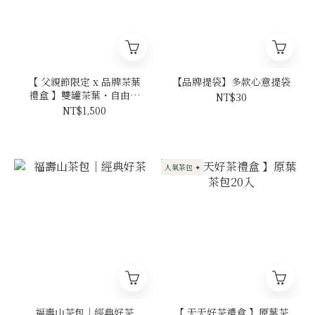
【 父親節限定 x 品牌茶葉
【品牌提袋】多款心意提袋
禮盒 】雙罐茶葉・自由配
NT$30
NT$1,500 起
NT$1,500
人氣茶包 ✦
福壽山茶包｜經典好茶
【 天天好茶禮盒 】原葉茶