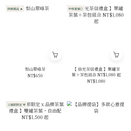
熱銷商品 🔥
中秋首推🌕
梨山翠峰茶
【 拾光茶信禮盒 】單罐茶
葉＋茶包組合 NT$1,080 起
NT$650
NT$1,080
父親節限定 🤎