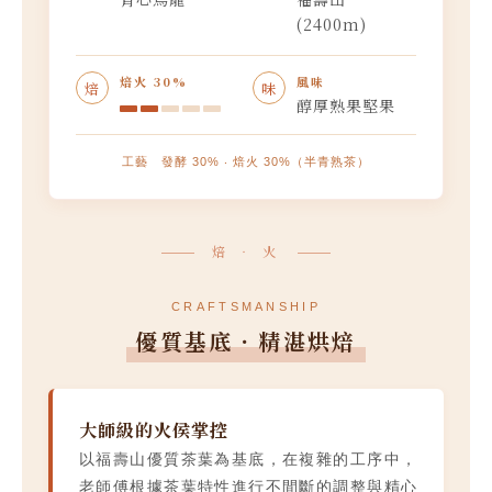
(2400m)
焙火 30%
風味
焙
味
醇厚熟果堅果
工藝 發酵 30% ‧ 焙火 30%（半青熟茶）
焙 ‧ 火
CRAFTSMANSHIP
優質基底．精湛烘焙
大師級的火侯掌控
以福壽山優質茶葉為基底，在複雜的工序中，
老師傅根據茶葉特性進行不間斷的調整與精心