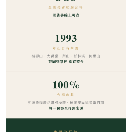
農藥殘留檢驗合格
報告書線上可查
1993
年起自有茶園
福壽山・大禹嶺・梨山・杉林溪・阿里山
茶園到茶杯 垂直整合
100%
台灣產製
溯源農糧產品追溯標籤・標示產區與製造日期
每一包都查得到來源
我們的堅持