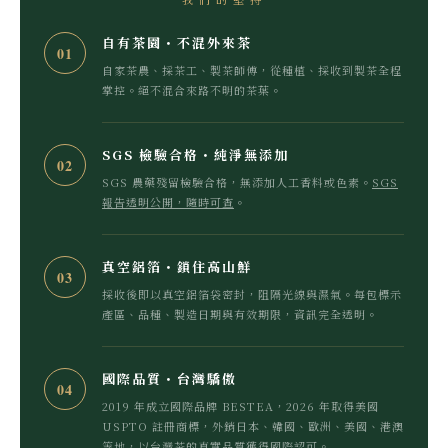
自有茶園・不混外來茶
01
自家茶農、採茶工、製茶師傅，從種植、採收到製茶全程
掌控。絕不混合來路不明的茶葉。
SGS 檢驗合格・純淨無添加
02
SGS 農藥殘留檢驗合格，無添加人工香料或色素。
SGS
報告透明公開，隨時可查
。
真空鋁箔・鎖住高山鮮
03
採收後即以真空鋁箔袋密封，阻隔光線與濕氣。每包標示
產區、品種、製造日期與有效期限，資訊完全透明。
國際品質・台灣驕傲
04
2019 年成立國際品牌 BESTEA，2026 年取得美國
USPTO 註冊商標，外銷日本、韓國、歐洲、美國、港澳
等地，以台灣茶的真實品質獲得國際認可。