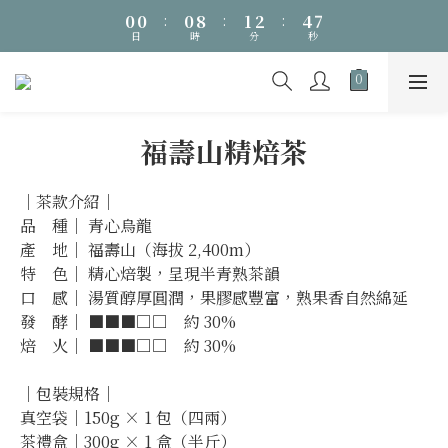
6
0
0
:
0
8
:
1
2
:
4
👔 父親節最後加碼・全館 5% 購物金回饋
5
日
時
分
秒
7
0
1
3
4
6
0
2
👔 父親節最後加碼・全館 5% 購物金回饋
3
5
1
2
4
0
1
3
福壽山精焙茶
0
2
1
0
｜茶款介紹｜
品　種｜ 青心烏龍
產　地｜ 福壽山（海拔 2,400m）
特　色｜ 精心焙製，呈現半青熟茶韻
口　感｜ 湯質醇厚圓潤，果膠感豐富，熟果香自然綿延
發　酵｜ ■■■□□　約 30%
焙　火｜ ■■■□□　約 30%
｜包裝規格｜
真空袋｜150g × 1 包（四兩）
茶禮盒｜300g × 1 盒（半斤）