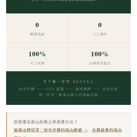
0
0
農藥殘留
人工香料
100%
100%
手工採摘
台灣產地直送
天下第一好茶 BESTEA
自有茶園 ── SGS 認證 ── 產地溯源 ── 古法炭焙
每一杯茶，都是山與人的真誠對話
想更懂這座山的風土與挑選方法？
福壽山精焙茶：焙火淬鍊的高山醇韻 →
台灣最貴的高山