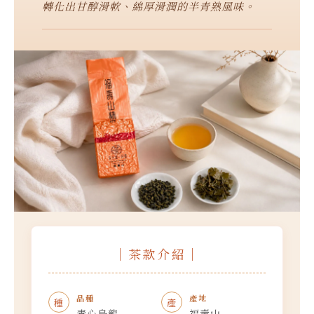
轉化出甘醇滑軟、綿厚滑潤的半青熟風味。
｜茶款介紹｜
品種
產地
種
產
青心烏龍
福壽山