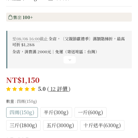
售出
100+
至
08/08 16:00
截止
全店，〔父親節獻禮季〕滿額階梯折，最高
可折 $1,288
全店，消費滿 2000元｜免運（寄送地區：台灣）
NT$1,150
5.0
(
12 評價
)
數量
: 四兩(150g)
四兩(150g)
半斤(300g)
一斤(600g)
三斤(1800g)
五斤(3000g)
十斤送半(6300g)