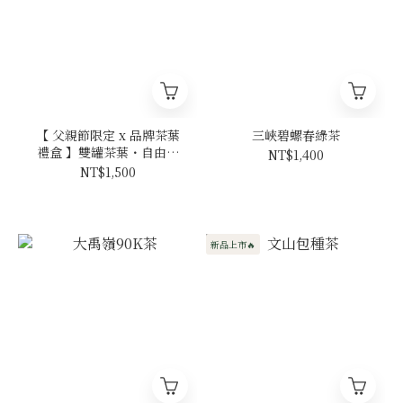
【 父親節限定 x 品牌茶葉
三峽碧螺春綠茶
禮盒 】雙罐茶葉・自由配
NT$1,400
NT$1,500 起
NT$1,500
新品上市🔥