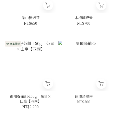
梨山炭焙茶
木柵鐵觀音
NT$650
NT$700
👑 皇室茗選
御用好茶組-150g｜茶皇×
凍頂烏龍茶
山皇【四兩】
NT$300
NT$2,200