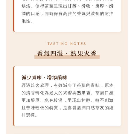
甘醇、滑軟、綿厚、滑
烘焙。使得茶葉呈現出
潤
的口感，同時保有高雅的香氣與濃郁的耐沖
泡性。
TASTING NOTES
香氣四溢．熟果火香
減少青味．增添韻味
經過焙火處理，有效減少了茶葉的青味，原本
火香
熟果香
的清香轉化為迷人的
與
。茶湯口感
更加醇厚、水色較深，呈現出甘醇、較不刺激
且苦味較低的特質，是喜愛溫潤口感茶友的絕
佳選擇。