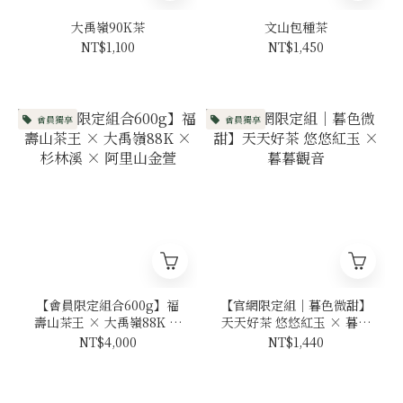
大禹嶺90K茶
文山包種茶
NT$1,100
NT$1,450
會員獨享
會員獨享
【會員限定組合600g】福
【官網限定組｜暮色微甜】
壽山茶王 × 大禹嶺88K ×
天天好茶 悠悠紅玉 × 暮暮
杉林溪 × 阿里山金萱
觀音
NT$4,000
NT$1,440