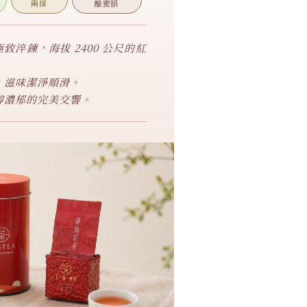
兩採
酸蜜韻
致淬鍊，海拔 2400 公尺的紅
，滋味潔淨順滑。
醇濃郁的完美交響。