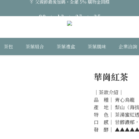
0
0
:
1
3
:
2
7
:
3
4
👔 父親節最後加碼・全館 5% 購物金回饋
日
時
分
秒
0
2
1
6
2
3
1
0
5
1
2
👔 父親節最後加碼・全館 5% 購物金回饋
0
4
0
1
3
0
2
茶包
茶葉組合
茶葉禮盒
茶葉風味
企業洽詢
1
0
華崗紅茶
｜茶款介紹｜
品　種｜ 青心烏龍
產　地｜ 梨山（海拔 
特　色｜ 茶湯蜜紅
口　感｜ 甘醇濃郁
發　酵｜ ▲▲▲▲▲