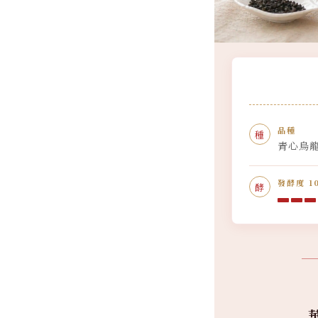
品種
種
青心烏
發酵度 1
酵