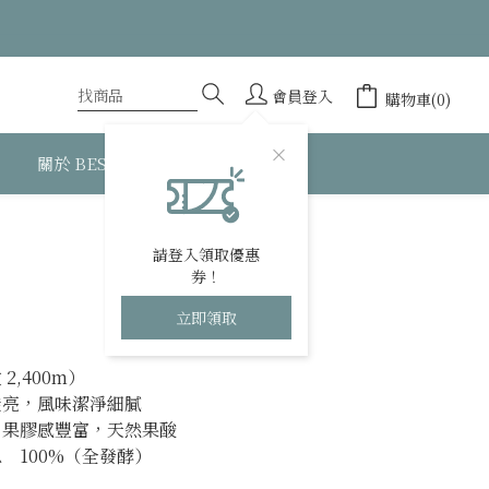
會員登入
購物車(0)
關於 BESTEA
立即購買
請登入領取優惠
券！
立即領取
2,400m）
透亮，風味潔淨細膩
，果膠感豐富，天然果酸
　100%（全發酵）