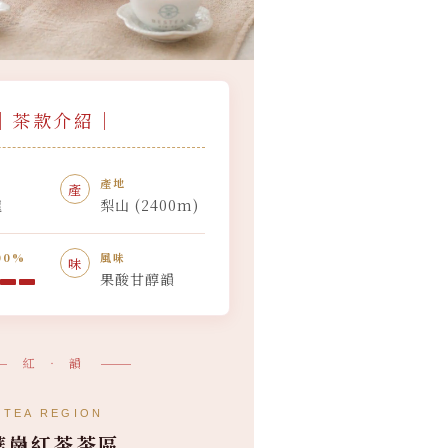
｜茶款介紹｜
產地
產
龍
梨山 (2400m)
00%
風味
味
果酸甘醇韻
紅 ‧ 韻
TEA REGION
華崗紅茶茶區