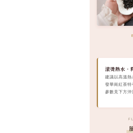
滾燙熱水．
建議以高溫熱
發華崗紅茶特
參數見下方沖
F