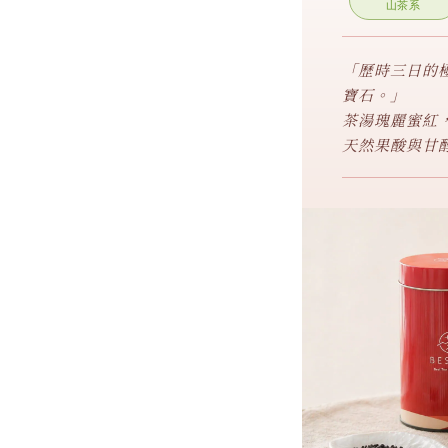
山茶系
「歷時三日的極
寶石。」
茶湯瑰麗蜜紅
天然果酸與甘