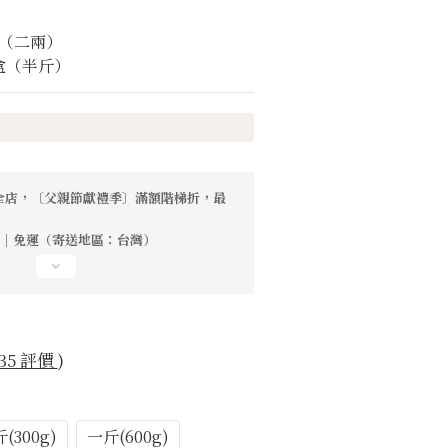
 包（二兩）
 盒（半斤）
全店，〔父親節獻禮季〕滿額階梯折，最
0元｜免運（寄送地區：台灣）
35 評價
)
(300g)
一斤(600g)