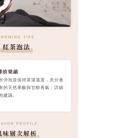
BREWING TIPS
紅茶泡法
釋放果韻
水沖泡並保持茶湯溫度，充分激
有的天然果酸與甘醇香氣；詳細
泡建議。
LAVOR PROFILE
風味層次解析