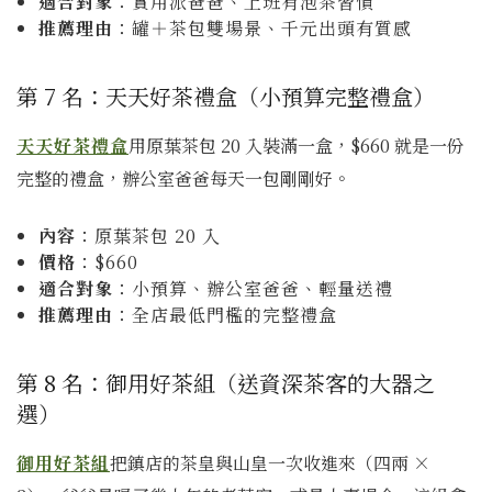
適合對象
：實用派爸爸、上班有泡茶習慣
推薦理由
：罐＋茶包雙場景、千元出頭有質感
第 7 名：天天好茶禮盒（小預算完整禮盒）
天天好茶禮盒
用原葉茶包 20 入裝滿一盒，$660 就是一份
完整的禮盒，辦公室爸爸每天一包剛剛好。
內容
：原葉茶包 20 入
價格
：$660
適合對象
：小預算、辦公室爸爸、輕量送禮
推薦理由
：全店最低門檻的完整禮盒
第 8 名：御用好茶組（送資深茶客的大器之
選）
御用好茶組
把鎮店的茶皇與山皇一次收進來（四兩 ×