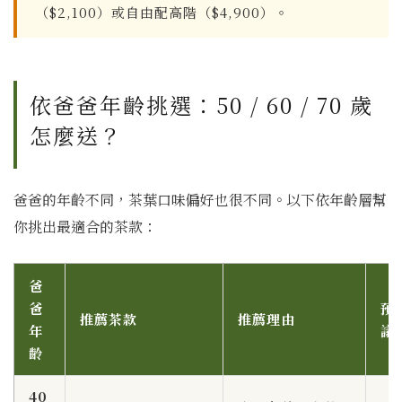
（$2,100）或自由配高階（$4,900）。
依爸爸年齡挑選：50 / 60 / 70 歲
怎麼送？
爸爸的年齡不同，茶葉口味偏好也很不同。以下依年齡層幫
你挑出最適合的茶款：
爸
爸
預
推薦茶款
推薦理由
年
議
齡
40