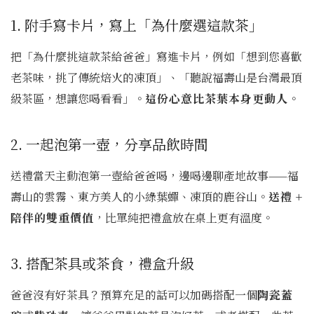
1. 附手寫卡片，寫上「為什麼選這款茶」
把「為什麼挑這款茶給爸爸」寫進卡片，例如「想到您喜歡
老茶味，挑了傳統焙火的凍頂」、「聽說福壽山是台灣最頂
級茶區，想讓您喝看看」。
這份心意比茶葉本身更動人
。
2. 一起泡第一壺，分享品飲時間
送禮當天主動泡第一壺給爸爸喝，邊喝邊聊產地故事——福
壽山的雲霧、東方美人的小綠葉蟬、凍頂的鹿谷山。
送禮 +
陪伴的雙重價值
，比單純把禮盒放在桌上更有溫度。
3. 搭配茶具或茶食，禮盒升級
爸爸沒有好茶具？預算充足的話可以加碼搭配一個
陶瓷蓋