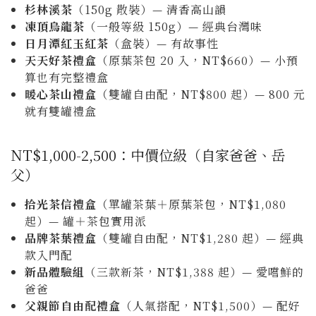
杉林溪茶
（150g 散裝）— 清香高山韻
凍頂烏龍茶
（一般等級 150g）— 經典台灣味
日月潭紅玉紅茶
（盒裝）— 有故事性
天天好茶禮盒
（原葉茶包 20 入，NT$660）— 小預
算也有完整禮盒
暖心茶山禮盒
（雙罐自由配，NT$800 起）— 800 元
就有雙罐禮盒
NT$1,000-2,500：中價位級（自家爸爸、岳
父）
拾光茶信禮盒
（單罐茶葉＋原葉茶包，NT$1,080
起）— 罐＋茶包實用派
品牌茶葉禮盒
（雙罐自由配，NT$1,280 起）— 經典
款入門配
新品體驗組
（三款新茶，NT$1,388 起）— 愛嚐鮮的
爸爸
父親節自由配禮盒
（人氣搭配，NT$1,500）— 配好