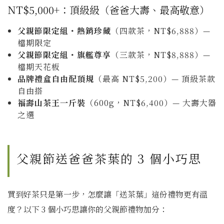
NT$5,000+：頂級級（爸爸大壽、最高敬意）
父親節限定組・熱銷珍藏
（四款茶，NT$6,888）—
檔期限定
父親節限定組・旗艦尊享
（三款茶，NT$8,888）—
檔期天花板
品牌禮盒自由配頂規
（最高 NT$5,200）— 頂級茶款
自由搭
福壽山茶王一斤裝
（600g，NT$6,400）— 大壽大器
之選
父親節送爸爸茶葉的 3 個小巧思
買到好茶只是第一步，怎麼讓「送茶葉」這份禮物更有溫
度？以下 3 個小巧思讓你的父親節禮物加分：