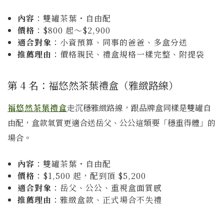
內容
：雙罐茶葉・自由配
價格
：$800 起～$2,900
適合對象
：小資預算、同事的爸爸、多盒分送
推薦理由
：價格親民、禮盒規格一樣完整、附提袋
第 4 名：福悠然茶葉禮盒（雅緻路線）
福悠然茶葉禮盒
走沉穩雅緻路線，跟品牌盒同樣是雙罐自
由配，盒款氣質更適合送岳父、公公這類要「穩重得體」的
場合。
內容
：雙罐茶葉・自由配
價格
：$1,500 起，配到頂 $5,200
適合對象
：岳父、公公、重視盒面質感
推薦理由
：雅緻盒款、正式場合不失禮