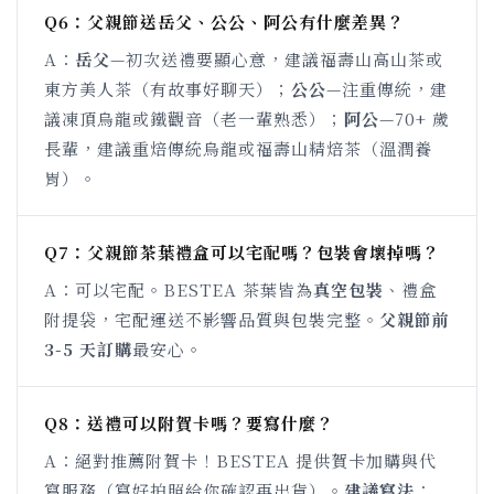
Q6：父親節送岳父、公公、阿公有什麼差異？
A：
岳父
—初次送禮要顯心意，建議福壽山高山茶或
東方美人茶（有故事好聊天）；
公公
—注重傳統，建
議凍頂烏龍或鐵觀音（老一輩熟悉）；
阿公
—70+ 歲
長輩，建議重焙傳統烏龍或福壽山精焙茶（溫潤養
胃）。
Q7：父親節茶葉禮盒可以宅配嗎？包裝會壞掉嗎？
A：可以宅配。BESTEA 茶葉皆為
真空包裝
、禮盒
附提袋，宅配運送不影響品質與包裝完整。
父親節前
3-5 天訂購
最安心。
Q8：送禮可以附賀卡嗎？要寫什麼？
A：絕對推薦附賀卡！BESTEA 提供賀卡加購與代
寫服務（寫好拍照給你確認再出貨）。
建議寫法
：