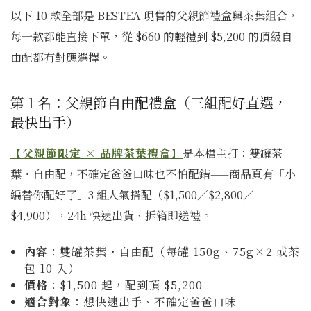
以下 10 款全部是 BESTEA 現售的父親節禮盒與茶葉組合，
每一款都能直接下單，從 $660 的輕禮到 $5,200 的頂級自
由配都有對應選擇。
第 1 名：父親節自由配禮盒（三組配好直選，
最快出手）
【父親節限定 × 品牌茶葉禮盒】
是本檔主打：雙罐茶
葉・自由配，不確定爸爸口味也不怕配錯——商品頁有「小
編替你配好了」3 組人氣搭配（$1,500／$2,800／
$4,900），24h 快速出貨、拆箱即送禮。
內容
：雙罐茶葉・自由配（每罐 150g、75g×2 或茶
包 10 入）
價格
：$1,500 起，配到頂 $5,200
適合對象
：想快速出手、不確定爸爸口味