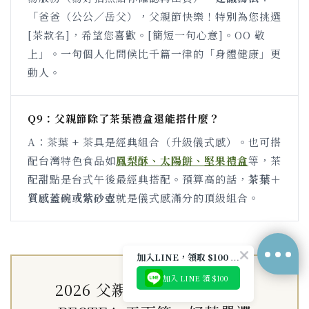
「爸爸（公公／岳父），父親節快樂！特別為您挑選
[茶款名]，希望您喜歡。[簡短一句心意]。OO 敬
天下第一好茶
上」。一句個人化問候比千篇一律的「身體健康」更
動人。
Q9：父親節除了茶葉禮盒還能搭什麼？
A：茶葉 + 茶具是經典組合（升級儀式感）。也可搭
👆 送禮拿不定主意？
配台灣特色食品如
鳳梨酥、太陽餅、堅果禮盒
等，茶
回答 3 個問題，30 秒配出最合適
的一盒
配甜點是台式午後最經典搭配。預算高的話，
茶葉＋
滿 NT$2,000 免運・賀卡可代寫
質感蓋碗或紫砂壺
就是儀式感滿分的頂級組合。
回覆至 天下第一好茶
加入LINE，領取 $100 優惠券
加入 LINE 領 $100
2026 父親節茶葉禮盒推薦：