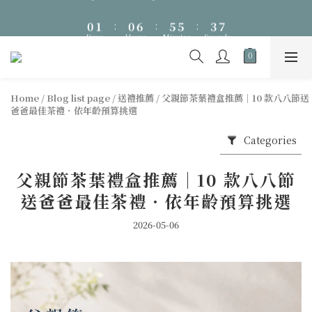
6
0
1
:
0
6
:
5
5
:
3
🎁 Father's Day Season・Up to NT$1,288 Off・Ends 8/8
Days
Hours
Minutes
Seconds
5
0
5
4
4
2
4
4
3
3
1
🎁 Father's Day Season・Up to NT$1,288 Off・Ends 8/8
3
3
2
2
0
2
2
1
1
1
1
0
0
Home
/
Blog list page
/
送禮推薦
/
父親節茶葉禮盒推薦｜10 款八八節送
0
0
爸爸最佳茶禮．依年齡預算挑選
Categories
父親節茶葉禮盒推薦｜10 款八八節
送爸爸最佳茶禮．依年齡預算挑選
2026-05-06