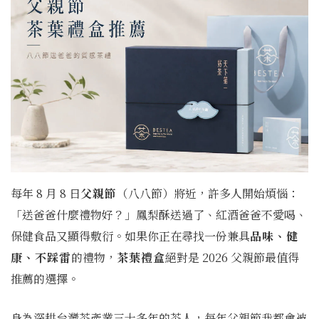
每年 8 月 8 日
父親節
（八八節）將近，許多人開始煩惱：
「送爸爸什麼禮物好？」鳳梨酥送過了、紅酒爸爸不愛喝、
保健食品又顯得敷衍。如果你正在尋找一份兼具
品味、健
康、不踩雷
的禮物，
茶葉禮盒
絕對是 2026 父親節最值得
推薦的選擇。
身為深耕台灣茶產業三十多年的茶人，每年父親節我都會被