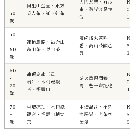
入門友善、有故
NT
-
阿里山金萱、東方
事、跨界容易接
0-
50
美人茶、紅玉紅茶
受
1,
歲
50
傳統焙火茶熟
NT
-
凍頂烏龍、福壽山
悉、高山茶顯心
50
60
高山茶、梨山茶
意
3,
歲
60
凍頂烏龍（重
NT
-
焙火重溫潤養
焙）、木柵鐵觀
00
70
胃、老一輩記憶
音、福壽山
4,
歲
70
重焙凍頂、木柵鐵
重焙溫潤、不刺
NT
+
觀音、福壽山精焙
激腸胃、老茶客
50
歲
茶
最愛
5,