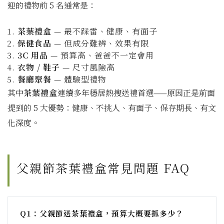
迎的禮物前 5 名通常是：
茶葉禮盒
— 最不踩雷、健康、有面子
保健食品
— 但成分難辨、效果有限
3C 用品
— 預算高、爸爸不一定會用
衣物 / 鞋子
— 尺寸風險高
餐廳聚餐
— 體驗型禮物
其中
茶葉禮盒
連續多年穩居熱搜送禮首選——原因正是前面
提到的 5 大優勢：健康、不挑人、有面子、保存期長、有文
化深度。
父親節茶葉禮盒常見問題 FAQ
Q1：父親節送茶葉禮盒，預算大概要抓多少？