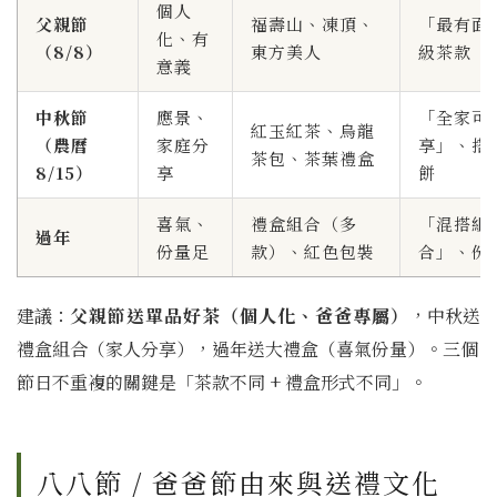
個人
父親節
福壽山、凍頂、
「最有面
化、有
（8/8）
東方美人
級茶款
意義
中秋節
應景、
「全家可
紅玉紅茶、烏龍
（農曆
家庭分
享」、搭
茶包、茶葉禮盒
8/15）
享
餅
喜氣、
禮盒組合（多
「混搭組
過年
份量足
款）、紅色包裝
合」、份
建議：
父親節送單品好茶（個人化、爸爸專屬）
，中秋送
禮盒組合（家人分享），過年送大禮盒（喜氣份量）。三個
節日不重複的關鍵是「茶款不同 + 禮盒形式不同」。
八八節 / 爸爸節由來與送禮文化