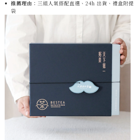
推薦理由
：三組人氣搭配直選、24h 出貨、禮盒附提
袋