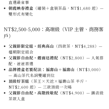
直選最省事
朝霞映春禮盒
（罐裝＋盒裝茶品，NT$1,680 起）—
雙形式有變化
NT$2,500-5,000：高端級（VIP 主管、商務客
戶）
父親節限定組・經典高山
（四款茶，NT$4,288）—
檔期限定組合
父親節自由配・體面送禮配
（NT$2,800）— 人氣搭
配、爸爸首選
品牌禮盒老饕配法：福壽山＋福壽山
（NT$3,000）
— 高山茶代名詞雙罐到位
頂級好茶組
（茶王×天池×福壽山茶 半斤，
NT$2,600 起）— 三款頂級一次喝
父親節自由配・高階致敬配
（NT$4,900）— 鎮店級
茶款入盒