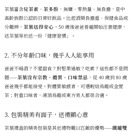
茶葉富含
兒茶素
、
茶多酚
，無糖、零熱量、無負擔，是中
高齡族群公認的日常好飲品。比起酒類負擔重、保健食品成
分難辨，
茶葉送得安心
。50 歲後爸爸普遍開始注意健康，
送茶葉等於送一份「健康習慣」。
2. 不分年齡口味，幾乎人人能享用
爸爸不喝酒？不愛甜食？對堅果過敏？吃素？這些都不是問
題——
茶葉沒有宗教、體質、口味禁忌
，從 40 歲到 80 歲
爸爸幾乎都能接受。對體質敏感者，可選輕焙烏龍或金萱
茶；對重口味者，凍頂烏龍或東方美人都很合適。
3. 包裝精美有面子，送禮顯心意
茶葉禮盒的精美包裝是其他禮物難以匹敵的優勢——
鐵罐雙