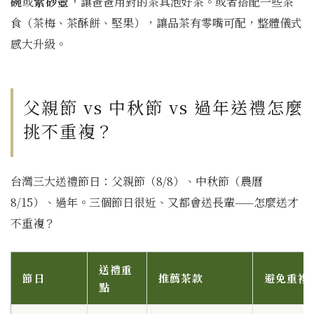
碗
或
紫砂壺
，讓爸爸用對的茶具泡好茶。或者搭配一些茶
食（茶梅、茶酥餅、堅果），讓品茶有零嘴可配，整體儀式
感大升級。
父親節 vs 中秋節 vs 過年送禮怎麼
挑不重複？
台灣三大送禮節日：父親節（8/8）、中秋節（農曆
8/15）、過年。三個節日很近、又都會送長輩——怎麼送才
不重複？
送禮重
節日
推薦茶款
避免重複
點