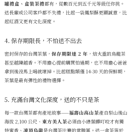
罐禮盒、盒裝茶禮
都有，從數百元到五千元等級任你挑。
送長輩或公司客戶都不失禮，比起一袋鳳梨酥更顯誠意，比
起紅酒又更有文化深度。
4. 保存期限長，不怕送不出去
密封保存的台灣茶葉，
保存期限達 2 年
，焙火重的烏龍茶
甚至越陳越香。不用擔心提前購買怕過期，也不用擔心爸爸
拿到後沒馬上喝就壞掉。比起糕點類僅 14-30 天的保鮮期，
茶葉是最有彈性的禮物選擇。
5. 充滿台灣文化深度，送的不只是茶
每一款台灣茶都有產地故事——
福壽山高山茶
產自梨山後山
海拔 2,100 公尺、
東方美人茶
必須由小綠葉蟬叮咬才有獨
特蜜香、
凍頂烏龍
是台灣茶比賽的常勝軍。送一盒茶等於