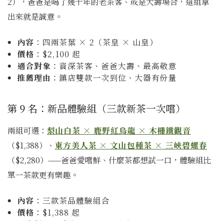
2），爸爸是喝了幾十年的老茶客、或是大壽場合，這組拿
出來就是誠意。
內容
：四兩茶葉 × 2（茶皇 × 山皇）
價格
：$2,100 起
適合對象
：資深茶客、爸爸大壽、最高敬意
推薦理由
：鎮店雙款一次到位、大器有份量
第 9 名：新品體驗組（三款新茶一次嚐）
兩組可選：
梨山白茶 × 鹿野紅烏龍 × 木柵鐵觀音
（$1,388）、
東方美人茶 × 文山包種茶 × 三峽碧螺春
（$2,280）——爸爸愛嚐鮮、什麼茶都想試一口，體驗組比
單一茶款更有樂趣。
內容
：三款茶品體驗組合
價格
：$1,388 起