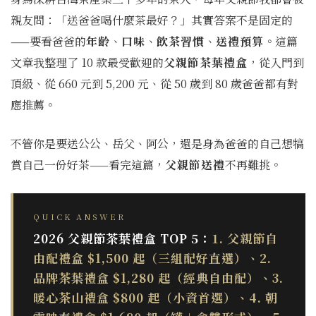
親友問：「送爸爸喝什麼茶最好？」其實答案不是固定的
——要看爸爸的
年齡
、
口味
、
飲茶習慣
、
送禮預算
。這篇
文章我整理了 10 款最受歡迎的
父親節茶葉禮盒
，從入門到
頂級、從 660 元到 5,200 元、從 50 歲到 80 歲爸爸都有對
應推薦。
不管你是要送公公、岳父、阿公，還是身為爸爸的自己想犒
賞自己一份好茶——看完這篇，
父親節送禮
不再難挑。
QUICK ANSWER
2026 父親節茶葉禮盒 TOP 5：
1. 父親節自
由配禮盒 $1,500 起（三組配好直選）、2.
品牌茶葉禮盒 $1,280 起（經典自由配）、3.
暖心茶山禮盒 $800 起（小資首選）、4. 朝