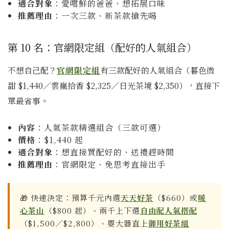
適合對象
：愛嚐鮮的爸爸、想拓展口味
推薦理由
：一次三款、新茶款搶先喝
第 10 名：官網限定組（配好的人氣組合）
不想自己配？
官網限定組
有三款配好的人氣組合（暮色微
甜 $1,440／雲嵐拾香 $2,325／日光茶境 $2,350），直接下
單最省事。
內容
：人氣茶款精選組合（三款可選）
價格
：$1,440 起
適合對象
：想直接買配好的、送禮趕時間
推薦理由
：官網限定、免思考直接出手
🎁 快速決定：預算千元內選
天天好茶
（$660）或
暖
心茶山
（$800 起）、兩千上下選
自由配人氣搭配
（$1,500／$2,800）、要大器直上
御用好茶組