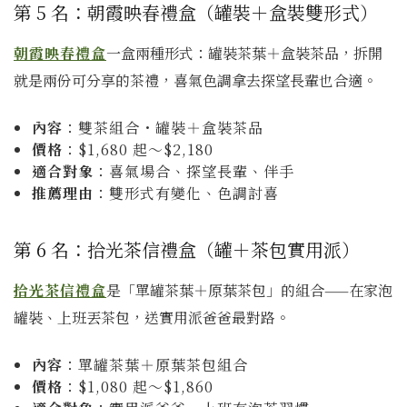
第 5 名：朝霞映春禮盒（罐裝＋盒裝雙形式）
朝霞映春禮盒
一盒兩種形式：罐裝茶葉＋盒裝茶品，拆開
就是兩份可分享的茶禮，喜氣色調拿去探望長輩也合適。
內容
：雙茶組合・罐裝＋盒裝茶品
價格
：$1,680 起～$2,180
適合對象
：喜氣場合、探望長輩、伴手
推薦理由
：雙形式有變化、色調討喜
第 6 名：拾光茶信禮盒（罐＋茶包實用派）
拾光茶信禮盒
是「單罐茶葉＋原葉茶包」的組合——在家泡
罐裝、上班丟茶包，送實用派爸爸最對路。
內容
：單罐茶葉＋原葉茶包組合
價格
：$1,080 起～$1,860