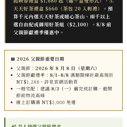
霞映春禮盒 $1,680 起（罐＋盒雙形式）、5.
天天好茶禮盒 $660（茶包 20 入輕禮）
。預
算千元內選天天好茶或暖心茶山、兩千以上
選自由配或御用好茶組（$2,100）。8/8 前
父親節獻禮季優惠中。
📅 2026 父親節重要日期
父親節：
2026 年 8 月 8 日（星期六）
父親節獻禮季：
8/1–8/8
滿額階梯折最高現折
NT$1,288，詳見官網活動頁
一般宅配：建議
8/3（一）前
完成訂購，避開
節前物流高峰
線上訂購滿 NT$2,000 免運
🍃 茶人精選父親節禮盒