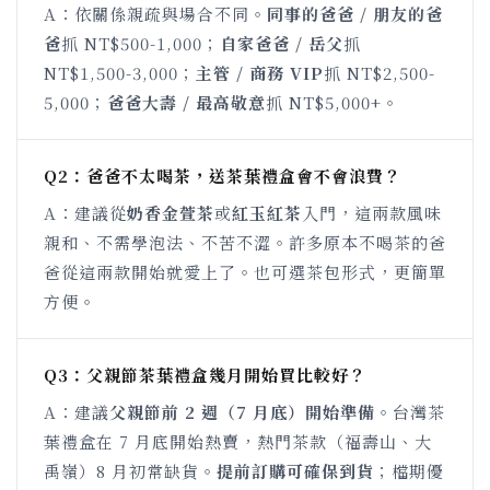
A：依關係親疏與場合不同。
同事的爸爸 / 朋友的爸
爸
抓 NT$500-1,000；
自家爸爸 / 岳父
抓
NT$1,500-3,000；
主管 / 商務 VIP
抓 NT$2,500-
5,000；
爸爸大壽 / 最高敬意
抓 NT$5,000+。
Q2：爸爸不太喝茶，送茶葉禮盒會不會浪費？
A：建議從
奶香金萱茶
或
紅玉紅茶
入門，這兩款風味
親和、不需學泡法、不苦不澀。許多原本不喝茶的爸
爸從這兩款開始就愛上了。也可選茶包形式，更簡單
方便。
Q3：父親節茶葉禮盒幾月開始買比較好？
A：建議
父親節前 2 週（7 月底）開始準備
。台灣茶
葉禮盒在 7 月底開始熱賣，熱門茶款（福壽山、大
禹嶺）8 月初常缺貨。
提前訂購可確保到貨
；檔期優