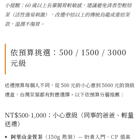
小提醒：60 歲以上長輩腸胃較敏感，建議避免清香型輕焙
茶（活性強易刺激），改選中焙以上的傳統烏龍或重焙茶
款，溫潤不傷胃。
依預算挑選：500 / 1500 / 3000
元級
送禮預算每個人不同，從 500 元的小心意到 5000 元的頂級
禮盒，台灣茶葉都有對應選擇。以下依預算分層推薦：
NT$500-1,000：小心意級（同事的爸爸、輕量
送禮）
阿里山金萱茶
（150g 散裝）— 奶香入門、CP 值高