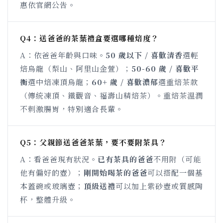
惠依官網公告。
Q4：送爸爸的茶葉禮盒要選哪種焙度？
A：依爸爸年齡與口味。
50 歲以下 / 喜歡清香
選輕
焙烏龍（梨山、阿里山金萱）；
50-60 歲 / 喜歡平
衡
選中焙凍頂烏龍；
60+ 歲 / 喜歡濃郁
選重焙茶款
（傳統凍頂、鐵觀音、福壽山精焙茶）。重焙茶溫潤
不刺激腸胃，特別適合長輩。
Q5：父親節送爸爸茶葉，要不要附茶具？
A：看爸爸現有狀況。
已有茶具的爸爸
不用附（可能
他有偏好的壺）；
剛開始喝茶的爸爸
可以搭配一個基
本蓋碗或玻璃壺；
頂級送禮
可以加上紫砂壺或質感陶
杯，整體升級。