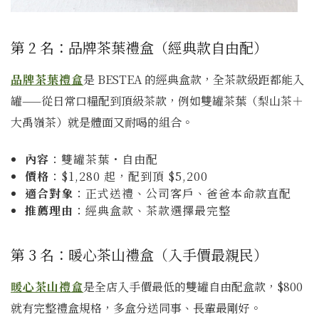
第 2 名：品牌茶葉禮盒（經典款自由配）
品牌茶葉禮盒
是 BESTEA 的經典盒款，全茶款級距都能入
罐——從日常口糧配到頂級茶款，例如雙罐茶葉（梨山茶＋
大禹嶺茶）就是體面又耐喝的組合。
內容
：雙罐茶葉・自由配
價格
：$1,280 起，配到頂 $5,200
適合對象
：正式送禮、公司客戶、爸爸本命款直配
推薦理由
：經典盒款、茶款選擇最完整
第 3 名：暖心茶山禮盒（入手價最親民）
暖心茶山禮盒
是全店入手價最低的雙罐自由配盒款，$800
就有完整禮盒規格，多盒分送同事、長輩最剛好。