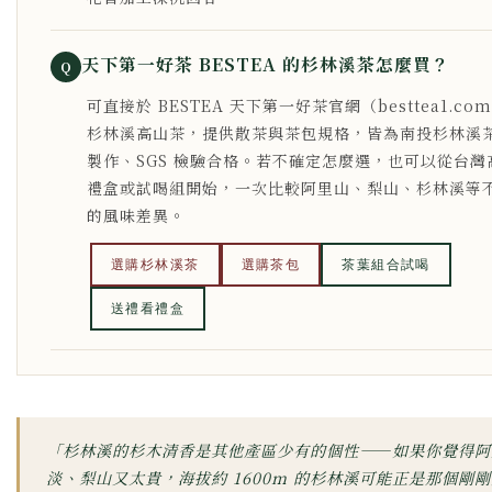
天下第一好茶 BESTEA 的杉林溪茶怎麼買？
Q
可直接於 BESTEA 天下第一好茶官網（besttea1.co
杉林溪高山茶，提供散茶與茶包規格，皆為南投杉林溪
製作、SGS 檢驗合格。若不確定怎麼選，也可以從台灣
禮盒或試喝組開始，一次比較阿里山、梨山、杉林溪等
的風味差異。
選購杉林溪茶
選購茶包
茶葉組合試喝
送禮看禮盒
「杉林溪的杉木清香是其他產區少有的個性——如果你覺得阿
淡、梨山又太貴，海拔約 1600m 的杉林溪可能正是那個剛