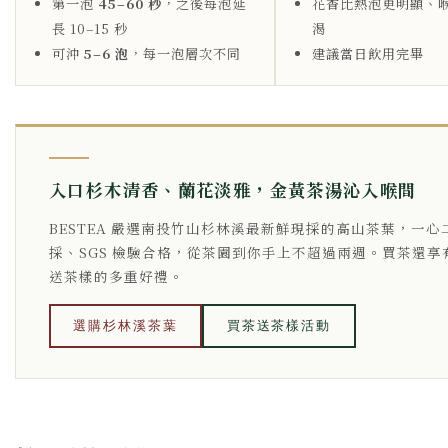
第一泡
45–60 秒
，之後每泡延
花香比熱泡更明顯、
長 10–15 秒
渴
可沖
5–6 泡
，每一泡層次不同
建議當日飲用完畢
入口杉木清香、蘭花淡雅，金黃茶湯沁入喉間
BESTEA 嚴選南投竹山杉林溪最新鮮現採的高山茶葉，一心
採、SGS 檢驗合格，從茶園到你手上不超過兩週。買茶還享
送茶樣的多重好禮。
選購杉林溪茶葉
買茶送茶樣活動