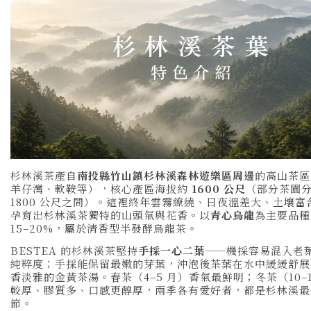
杉林溪茶產自
南投縣竹山鎮杉林溪森林遊樂區周邊
的高山茶區
羊仔灣、軟鞍等），核心產區海拔約
1600 公尺
（部分茶園分布
1800 公尺之間）。這裡終年雲霧繚繞、日夜溫差大、土壤富
孕育出杉林溪茶獨特的山頭氣與花香。以
青心烏龍
為主要品種
15–20%，屬於清香型半發酵烏龍茶。
BESTEA 的杉林溪茶堅持
手採一心二葉
——機採容易混入老
純粹度；手採能保留最嫩的芽葉，沖泡後茶葉在水中緩緩舒展
香淡雅的金黃茶湯。春茶（4–5 月）香氣最鮮明；冬茶（10–1
較厚、膠質多、口感更醇厚，兩季各有愛好者，都是杉林溪最
節。