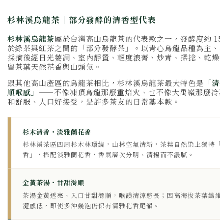
杉林溪烏龍茶｜部分發酵的清香型代表
杉林溪烏龍茶
屬於台灣高山烏龍茶的代表款之一，發酵度約 15
於綠茶與紅茶之間的「部分發酵茶」。以青心烏龍品種為主、
採摘後經日光萎凋、室內靜置、輕度浪菁、炒青、揉捻、乾燥
留茶葉天然花香與山頭氣。
跟其他高山產區的烏龍茶相比，杉林溪烏龍茶最大特色是
「清
順喉感」
——不像凍頂烏龍那麼重焙火、也不像大禹嶺那麼冷
和舒服、入口好接受，是許多茶友的日常基本款。
杉木清香・淡雅蘭花香
杉林溪茶區四周杉木林環繞，山林空氣清新，茶葉自然染上獨特
香」，搭配淡雅蘭花香，香氣層次分明、清揚而不濃膩。
金黃茶湯・甘甜滑順
茶湯金黃透亮、入口甘甜滑順，喉韻清涼悠長；因高海拔茶葉纖
澀感低，即使多沖幾泡仍保有清雅花香尾韻。