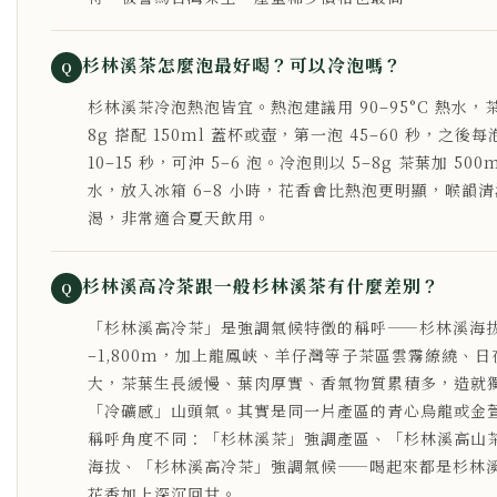
杉林溪茶怎麼泡最好喝？可以冷泡嗎？
Q
杉林溪茶冷泡熱泡皆宜。熱泡建議用 90–95°C 熱水，茶
8g 搭配 150ml 蓋杯或壺，第一泡 45–60 秒，之後
10–15 秒，可沖 5–6 泡。冷泡則以 5–8g 茶葉加 500
水，放入冰箱 6–8 小時，花香會比熱泡更明顯，喉韻
渴，非常適合夏天飲用。
杉林溪高冷茶跟一般杉林溪茶有什麼差別？
Q
「杉林溪高冷茶」是強調氣候特徵的稱呼——杉林溪海拔 1
–1,800m，加上龍鳳峽、羊仔灣等子茶區雲霧繚繞、日
大，茶葉生長緩慢、葉肉厚實、香氣物質累積多，造就
「冷礦感」山頭氣。其實是同一片產區的青心烏龍或金
稱呼角度不同：「杉林溪茶」強調產區、「杉林溪高山
海拔、「杉林溪高冷茶」強調氣候——喝起來都是杉林
花香加上深沉回甘。