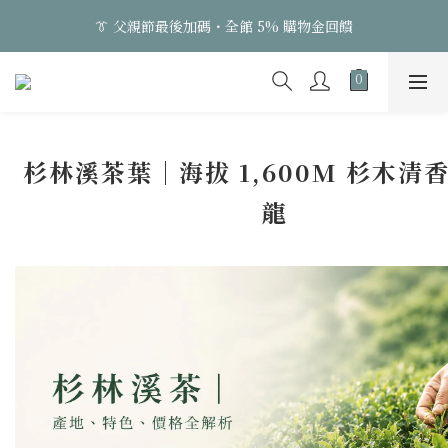
3
3
5
4
3
9
5
9
👔 父親節最後加碼・全館 5% 購物金回饋
👔 父親節最後加碼・全館 5% 購物金回饋
2
2
4
3
2
8
4
8
1
1
3
2
1
7
3
7
0
0
:
2
1
:
0
6
:
2
6
日
時
分
秒
1
0
5
1
5
0
4
0
4
👔 父親節最後加碼・全館 5% 購物金回饋
3
3
2
2
杉林溪茶葉｜海拔 1,600M 杉木清
1
1
0
龍
0