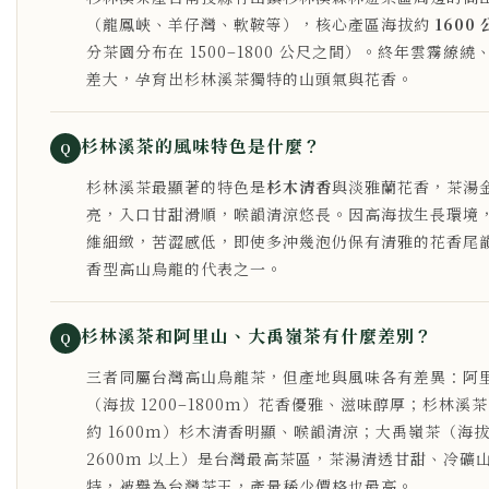
（龍鳳峽、羊仔灣、軟鞍等），核心產區海拔約
1600
分茶園分布在 1500–1800 公尺之間）。終年雲霧繚繞
差大，孕育出杉林溪茶獨特的山頭氣與花香。
杉林溪茶的風味特色是什麼？
Q
杉林溪茶最顯著的特色是
杉木清香
與淡雅蘭花香，茶湯
亮，入口甘甜滑順，喉韻清涼悠長。因高海拔生長環境
維細緻，苦澀感低，即使多沖幾泡仍保有清雅的花香尾
香型高山烏龍的代表之一。
杉林溪茶和阿里山、大禹嶺茶有什麼差別？
Q
三者同屬台灣高山烏龍茶，但產地與風味各有差異：阿
（海拔 1200–1800m）花香優雅、滋味醇厚；杉林溪
約 1600m）杉木清香明顯、喉韻清涼；大禹嶺茶（海
2600m 以上）是台灣最高茶區，茶湯清透甘甜、冷礦
特，被譽為台灣茶王，產量稀少價格也最高。