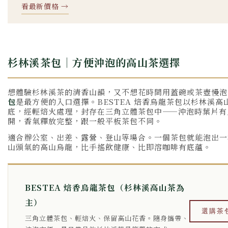
看最新價格 →
杉林溪茶包｜方便沖泡的高山茶選擇
想體驗杉林溪茶的清香山韻，又不想花時間用蓋碗或茶壺慢泡
包
是最方便的入口選擇。BESTEA 焙香烏龍茶包以杉林溪高
底，經輕焙火處理，封存在三角立體茶包中——沖泡時葉片有
開，香氣釋放完整，跟一般平板茶包不同。
適合辦公室、出差、露營、登山等場合。一個茶包就能泡出一
山頭氣的高山烏龍，比手搖飲健康、比即溶咖啡有底蘊。
BESTEA 焙香烏龍茶包（杉林溪高山茶為
主）
選購茶
三角立體茶包、輕焙火、保留高山花香。隨身攜帶、