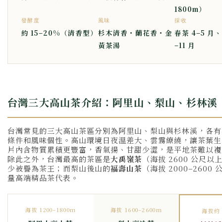
1800m）
發酵度
風味
採收
約 15–20%（清香型）
杉木清香・蘭花香・金
春茶 4–5 月、
黃茶湯
–11 月
台灣三大高山茶介紹：阿里山、梨山、杉林溪
台灣常見的三大高山茶區分別為阿里山、梨山與杉林溪，各有
條件和風味個性。高山環境日夜溫差大、雲霧繚繞，讓茶葉生
片內含物質累積更豐富，香氣揚、甘甜少澀，是平地茶難以複
除此之外，台灣最高的茶區是
大禹嶺茶
（海拔 2600 公尺
少被譽為茶王；而梨山後山的
福壽山茶
（海拔 2000–2600
量高端精品茶代表。
海拔 1200–1800m
海拔 1600–2600m
海拔約 