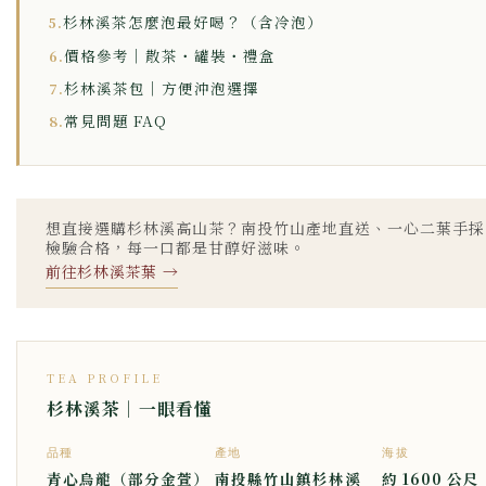
杉林溪茶怎麼泡最好喝？（含冷泡）
5.
價格參考｜散茶・罐裝・禮盒
6.
杉林溪茶包｜方便沖泡選擇
7.
常見問題 FAQ
8.
想直接選購杉林溪高山茶？南投竹山產地直送、一心二葉手採、
檢驗合格，每一口都是甘醇好滋味。
前往杉林溪茶葉 →
TEA PROFILE
杉林溪茶｜一眼看懂
品種
產地
海拔
青心烏龍（部分金萱）
南投縣竹山鎮杉林溪
約 1600 公尺