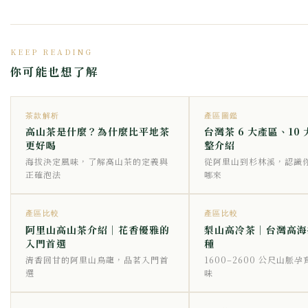
KEEP READING
你可能也想了解
茶款解析
產區圖鑑
高山茶是什麼？為什麼比平地茶
台灣茶 6 大產區、10
更好喝
整介紹
海拔決定風味，了解高山茶的定義與
從阿里山到杉林溪，認識
正確泡法
哪來
產區比較
產區比較
阿里山高山茶介紹｜花香優雅的
梨山高冷茶｜台灣高海
入門首選
種
清香回甘的阿里山烏龍，品茗入門首
1600–2600 公尺山脈
選
味