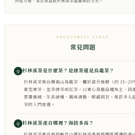
沖泡方便，是日常品飲杉林溪茶最簡單的方式。
FREQUENTLY ASKED
常見問題
杉林溪茶是什麼茶？是綠茶還是烏龍茶？
Q
杉林溪茶是台灣高山烏龍茶，屬於部分發酵（約 15–20
香型青茶，並非綠茶或紅茶。以青心烏龍品種為主，因
雲霧繚繞、生長緩慢，風味清雅、喉韻回甘，是許多人
茶的入門首選。
杉林溪茶產自哪裡？海拔多高？
Q
杉林溪茶產自南投縣竹山鎮杉林溪森林遊樂區周邊的高