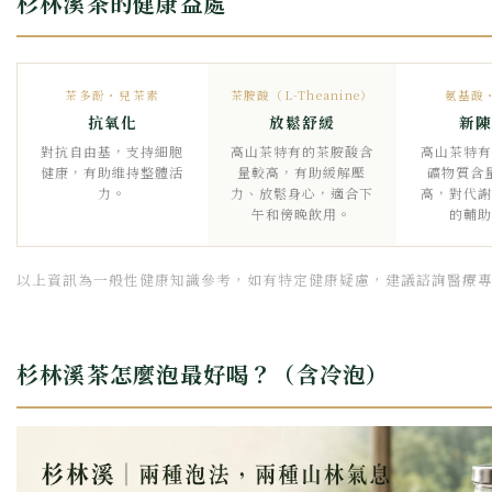
杉林溪茶的健康益處
茶多酚・兒茶素
茶胺酸（L-Theanine）
氨基酸
抗氧化
放鬆舒緩
新陳
對抗自由基，支持細胞
高山茶特有的茶胺酸含
高山茶特有
健康，有助維持整體活
量較高，有助緩解壓
礦物質含
力。
力、放鬆身心，適合下
高，對代謝
午和傍晚飲用。
的輔助
以上資訊為一般性健康知識參考，如有特定健康疑慮，建議諮詢醫療
杉林溪茶怎麼泡最好喝？（含冷泡）