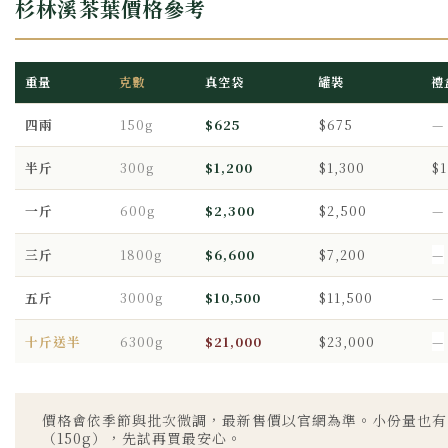
杉林溪茶葉價格參考
重量
克數
真空袋
罐裝
禮
四兩
150g
$625
$675
—
半斤
300g
$1,200
$1,300
$1
一斤
600g
$2,300
$2,500
—
三斤
1800g
$6,600
$7,200
—
五斤
3000g
$10,500
$11,500
—
十斤送半
6300g
$21,000
$23,000
—
價格會依季節與批次微調，最新售價以官網為準。小份量也有
（150g），先試再買最安心。