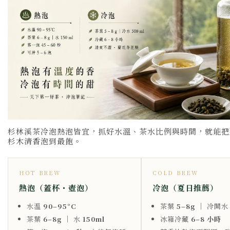
杉林溪茶冷泡熱泡皆宜，抓好水溫、茶水比例與時間，就能把
杉木清香泡到最飽。
HOT BREW
COLD BREW
熱泡（蓋杯・壺泡）
冷泡（夏日推薦）
水溫
90–95°C
茶葉
5–8g
｜ 冷開
茶葉
6–8g
｜ 水
150ml
冰箱冷藏
6–8 小時