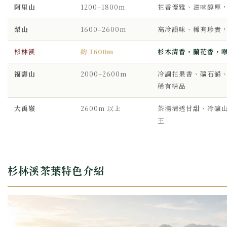
阿里山
1200–1800m
花香優雅、滋味醇厚
梨山
1600–2600m
高冷韻味、稀有珍貴
杉林溪
約 1600m
杉木清香・蘭花香・
福壽山
2000–2600m
冷調花果香、礦石韻
稀有精品
大禹嶺
2600m 以上
茶湯清透甘甜、冷礦
王
杉林溪茶葉特色介紹