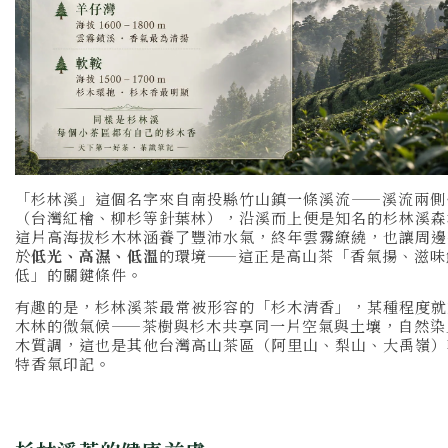
「杉林溪」這個名字來自南投縣竹山鎮一條溪流——溪流兩側
（台灣紅檜、柳杉等針葉林），沿溪而上便是知名的杉林溪森
這片高海拔杉木林涵養了豐沛水氣，終年雲霧繚繞，也讓周邊
於
低光、高濕、低溫
的環境——這正是高山茶「香氣揚、滋味
低」的關鍵條件。
有趣的是，杉林溪茶最常被形容的「杉木清香」，某種程度就
木林的微氣候——茶樹與杉木共享同一片空氣與土壤，自然染
木質調，這也是其他台灣高山茶區（阿里山、梨山、大禹嶺）
特香氣印記。