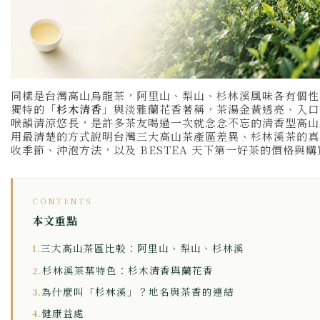
同樣是台灣高山烏龍茶，阿里山、梨山、杉林溪風味各有個性
獨特的「
杉木清香
」與淡雅蘭花香著稱，茶湯金黃透亮、入口
喉韻清涼悠長，是許多茶友喝過一次就念念不忘的清香型高山
用最清楚的方式說明台灣三大高山茶產區差異、杉林溪茶的真
收季節、沖泡方法，以及 BESTEA 天下第一好茶的價格與
CONTENTS
本文重點
三大高山茶區比較：阿里山、梨山、杉林溪
1.
杉林溪茶葉特色：杉木清香與蘭花香
2.
為什麼叫「杉林溪」？地名與茶香的連結
3.
健康益處
4.