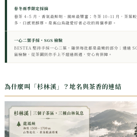
春冬兩季限定採摘
春茶 4–5 月，香氣最鮮明、風味最豐富；冬茶 10–11 月，茶葉
多，口感更醇厚。是高山烏龍愛好者必收的兩個季節。
一心二葉手採・SGS 檢驗
BESTEA 堅持手採一心二葉，確保每批都是最嫩的部分；通過 SG
留檢驗，從茶園到你手上不超過兩週，安心有保障。
為什麼叫「杉林溪」？地名與茶香的連結