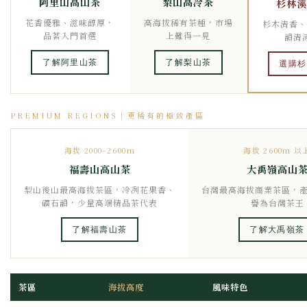
阿里山高山茶
梨山高冷茶
杉林溪
花香優雅、滋味醇厚，
高海拔稀有茶種，市場
杉木清香、
品茗入門首選
上難得一見
韻清
了解阿里山茶
了解梨山茶
選購杉
PREMIUM REGIONS｜更稀有的極致產區
海拔 2000–2600m
海拔 2600m 以
福壽山高山茶
大禹嶺高山
梨山後山最高海拔茶區，冷冽花果香、
台灣最高海拔商業茶區，
礦石韻，少量高端精品茶代表
譽為台灣茶王
了解福壽山茶
了解大禹嶺茶
茶區
海拔高度
風味特色