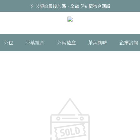
👔 父親節最後加碼・全館 5% 購物金回饋
茶包
茶葉組合
茶葉禮盒
茶葉風味
企業洽詢