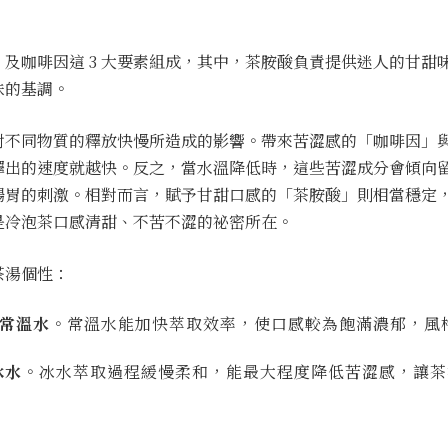
及咖啡因這 3 大要素組成，其中，茶胺酸負責提供迷人的甘甜
味的基調。
對不同物質的釋放快慢所造成的影響。帶來苦澀感的「咖啡因」
釋出的速度就越快。反之，當水溫降低時，這些苦澀成分會傾向
腸胃的刺激。相對而言，賦予甘甜口感的「茶胺酸」則相當穩定
是冷泡茶口感清甜、不苦不澀的祕密所在。
茶湯個性：
的常溫水
。常溫水能加快萃取效率，使口感較為飽滿濃郁，風
冰水
。冰水萃取過程緩慢柔和，能最大程度降低苦澀感，讓茶