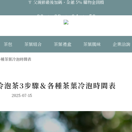
0
0
:
0
8
:
0
4
:
5
8
👔 父親節最後加碼・全館 5% 購物金回饋
日
時
分
秒
7
3
4
7
6
2
3
6
👔 父親節最後加碼・全館 5% 購物金回饋
5
1
2
5
4
0
1
4
3
0
3
茶包
茶葉組合
茶葉禮盒
茶葉風味
企業洽詢
2
2
1
1
0
0
各種茶葉冷泡時間表
冷泡茶3步驟＆各種茶葉冷泡時間表
2025-07-15