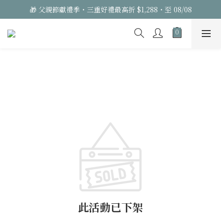
🎁 父親節獻禮季・三重好禮最高折 $1,288・至 08/08
此活動已下架