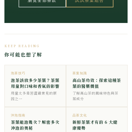
瀏覽全部茶款
試試茶葉組合
KEEP READING
你可能也想了解
泡茶技巧
茶葉知識
泡茶該放多少茶葉？茶葉
高山茶功效：探索這種茶
用量對口味和香氣的影響
葉的醫藥價值
用量太多是苦澀最常見的原
了解高山茶的風味特色與茶
因之一
葉成分
沖泡指南
品茶文化
茶葉能泡幾次？解密多次
新鮮茶葉才有的 6 大健
沖泡的奧秘
康優勢