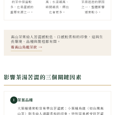
的茶中保留較
高；水溫越高、
茶湯起泡的原因
多，也是澀感的
時間越長，釋出
之一，整體影響
重要來源之一。
也會更多。
通常較小。
高山茶常給人苦澀感較低、口感較柔和的印象，這與生
長環境、品種與製程都有關。
看高山烏龍茶款 →
影響茶湯苦澀的三個關鍵因素
茶葉品種
1
大葉種通常較容易帶出苦澀感；小葉種烏龍（如台灣高
山茶）則多給人清甜柔和的印象。特別容易感受到苦澀