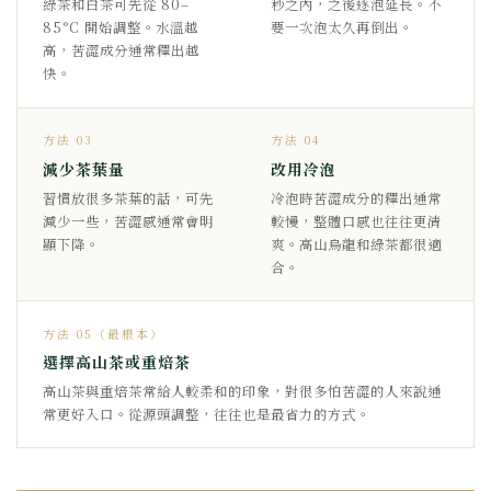
綠茶和白茶可先從 80–
秒之內，之後逐泡延長。不
85°C 開始調整。水溫越
要一次泡太久再倒出。
高，苦澀成分通常釋出越
快。
方法 03
方法 04
減少茶葉量
改用冷泡
習慣放很多茶葉的話，可先
冷泡時苦澀成分的釋出通常
減少一些，苦澀感通常會明
較慢，整體口感也往往更清
顯下降。
爽。高山烏龍和綠茶都很適
合。
方法 05（最根本）
選擇高山茶或重焙茶
高山茶與重焙茶常給人較柔和的印象，對很多怕苦澀的人來說通
常更好入口。從源頭調整，往往也是最省力的方式。