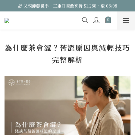
🎁 父親節獻禮季・三重好禮最高折 $1,288・至 08/08
為什麼茶會澀？苦澀原因與減輕技巧
完整解析