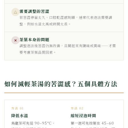
需要調整的苦澀
△
若苦澀停留太久、口腔乾澀感明顯，通常代表泡法需要調
整，例如水溫太高或時間太長。
茶葉本身的問題
✕
調整泡法後苦澀仍無改善，且聞起來有陳味或異味——才需
要考慮茶葉品質因素。
如何減輕茶湯的苦澀感？五個具體方法
方法 01
方法 02
降低水溫
縮短浸泡時間
烏龍茶可先從 90–95°C、
第一泡可先控制在 45–60