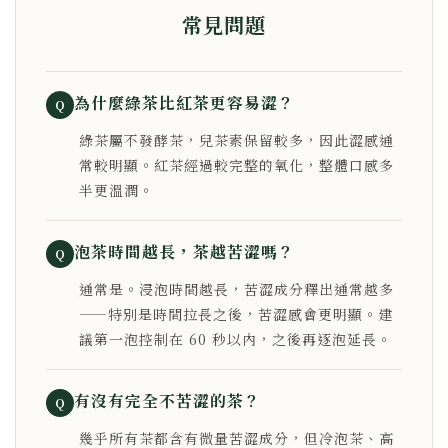
常見問題
為什麼綠茶比紅茶更容易澀？
Q
綠茶屬不發酵茶，兒茶素保留較多，因此澀感通
常較明顯。紅茶經過較完整的氧化，整體口感多
半更溫潤。
泡茶時間越長，茶越苦澀嗎？
Q
通常是。浸泡時間越長，苦澀成分釋出通常越多
——特別是時間拉長之後，苦澀感會更明顯。建
議第一泡控制在 60 秒以內，之後再逐泡延長。
有沒有完全不苦澀的茶？
Q
幾乎所有茶都含有微量苦澀成分，但冷泡茶、高