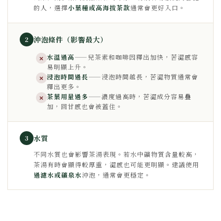
的人，選擇
小葉種或高海拔茶款
通常會更好入口。
沖泡條件（影響最大）
2
水溫過高
——兒茶素和咖啡因釋出加快，苦澀感容
✕
易明顯上升。
浸泡時間過長
——浸泡時間越長，苦澀物質通常會
✕
釋出更多。
茶葉用量過多
——濃度過高時，苦澀成分容易疊
✕
加，回甘感也會被蓋住。
水質
3
不同水質也會影響茶湯表現。若水中礦物質含量較高，
茶湯有時會顯得較厚重，澀感也可能更明顯。建議使用
過濾水或礦泉水
沖泡，通常會更穩定。