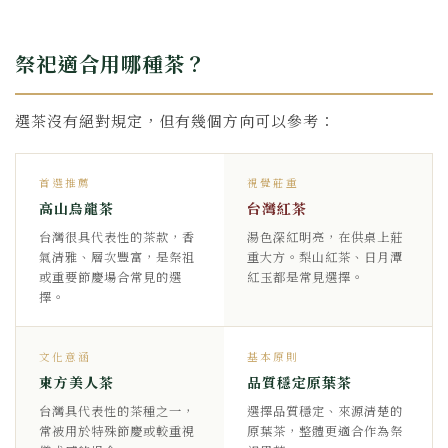
祭祀適合用哪種茶？
選茶沒有絕對規定，但有幾個方向可以參考：
首選推薦
視覺莊重
高山烏龍茶
台灣紅茶
台灣很具代表性的茶款，香
湯色深紅明亮，在供桌上莊
氣清雅、層次豐富，是祭祖
重大方。梨山紅茶、日月潭
或重要節慶場合常見的選
紅玉都是常見選擇。
擇。
文化意涵
基本原則
東方美人茶
品質穩定原葉茶
台灣具代表性的茶種之一，
選擇品質穩定、來源清楚的
常被用於特殊節慶或較重視
原葉茶，整體更適合作為祭