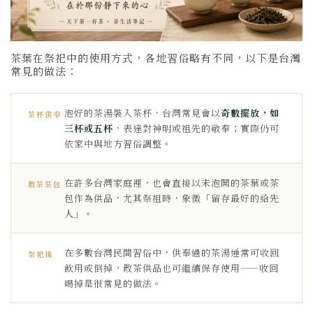
茶葉在祭祀中的使用方式，各地習俗略有不同，以下是台灣
常見的做法：
泡好的茶湯裝入茶杯，台灣常見會以
奇數擺放，如
茶杯供奉
三杯或五杯
，表達對神明或祖先的敬奉；實際仍可
依家中與地方習俗調整。
在許多台灣家庭裡，也會直接以未泡開的茶葉或茶
散茶茶包
包作為供品，尤其祭祖時，象徵「留存最好的給先
人」。
在多數台灣民間習俗中，供奉過的茶湯通常可收回
祭祀後
飲用或倒掉，散茶供品也可繼續保存使用——收回
喝掉是很常見的做法。