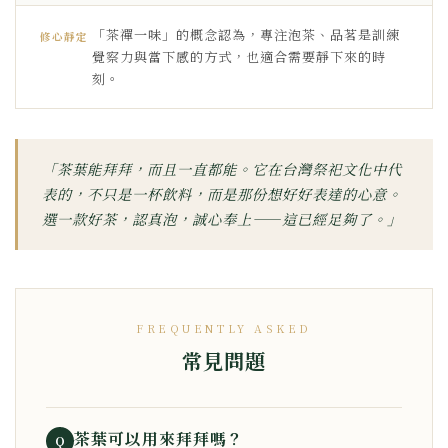
「茶禪一味」的概念認為，專注泡茶、品茗是訓練
修心靜定
覺察力與當下感的方式，也適合需要靜下來的時
刻。
「茶葉能拜拜，而且一直都能。它在台灣祭祀文化中代
表的，不只是一杯飲料，而是那份想好好表達的心意。
選一款好茶，認真泡，誠心奉上——這已經足夠了。」
FREQUENTLY ASKED
常見問題
茶葉可以用來拜拜嗎？
Q