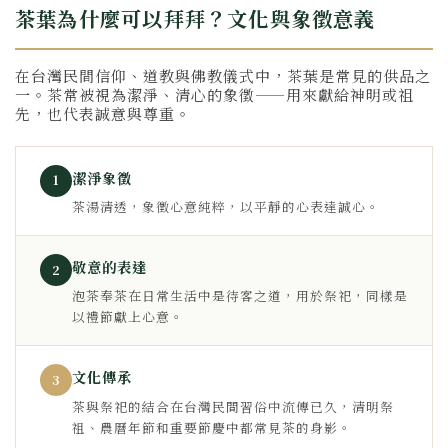
茶葉為什麼可以拜拜？文化與象徵意義
在台灣民間信仰、道教與佛教儀式中，茶葉是常見的供品之
一。茶常被視為潔淨、清心的象徵——用來獻給神明或祖
先，也代表誠意與尊重。
潔淨象徵
1
茶湯清透，象徵心意純粹，以平靜的心表達誠心。
敬意的表達
2
泡茶奉茶在日常生活中是待客之道，用於祭祀，同樣是
以禮節獻上心意。
文化傳承
3
茶與祭祀的結合在台灣民間習俗中流傳已久，清明祭
祖、農曆年節和重要節慶中都常見茶的身影。