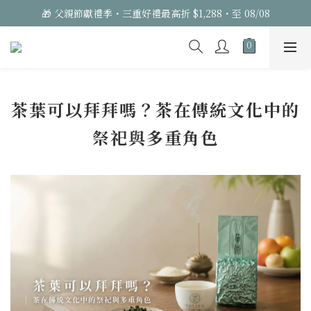
🎁 父親節獻禮季・三重好禮最高折 $1,288・至 08/08
茶葉可以拜拜嗎？茶在傳統文化中的
祭祀與多重角色