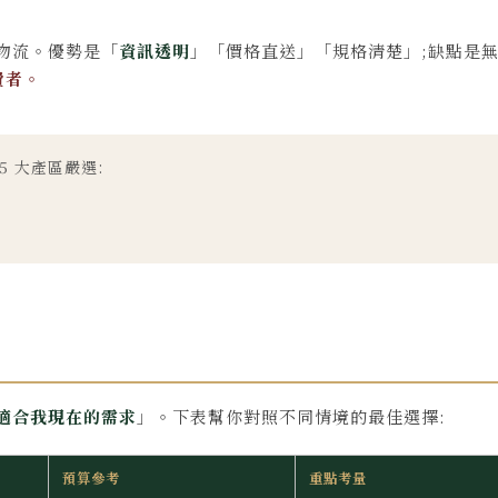
物流。優勢是「
資訊透明
」「價格直送」「規格清楚」;缺點是
費者。
5 大產區嚴選:
適合我現在的需求
」。下表幫你對照不同情境的最佳選擇:
預算參考
重點考量