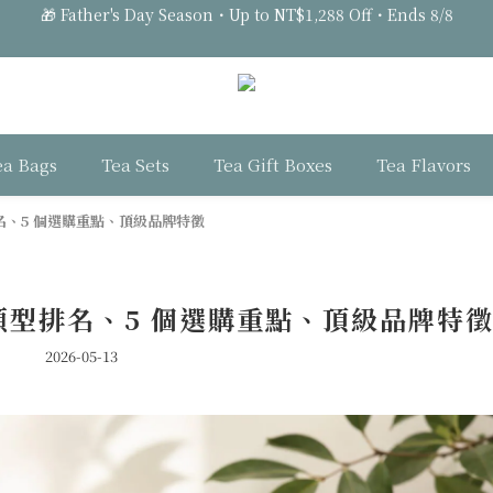
0
0
:
0
3
:
3
1
:
0
1
🎁 Father's Day Season・Up to NT$1,288 Off・Ends 8/8
Days
Hours
Minutes
Seconds
2
2
0
0
1
1
🎁 Father's Day Season・Up to NT$1,288 Off・Ends 8/8
0
0
ea Bags
Tea Sets
Tea Gift Boxes
Tea Flavors
名、5 個選購重點、頂級品牌特徵
類型排名、5 個選購重點、頂級品牌特
2026-05-13