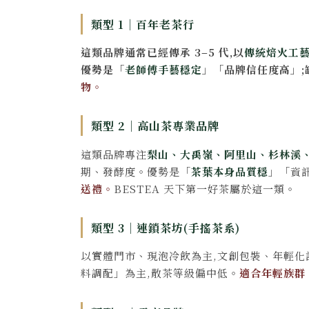
類型 1｜百年老茶行
這類品牌通常已經傳承 3–5 代,以
傳統焙火工
優勢是「
老師傅手藝穩定
」「品牌信任度高」
物。
類型 2｜高山茶專業品牌
這類品牌專注
梨山、大禹嶺、阿里山、杉林溪
期、發酵度。優勢是「
茶葉本身品質穩
」「資
送禮。
BESTEA 天下第一好茶屬於這一類。
類型 3｜連鎖茶坊(手搖茶系)
以實體門市、現泡冷飲為主,文創包裝、年輕化
料調配」為主,散茶等級偏中低。
適合年輕族群