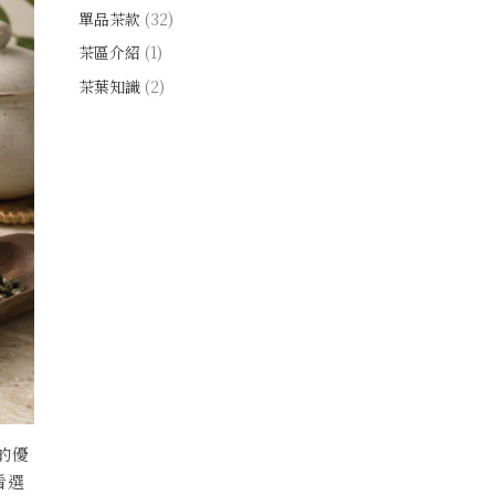
單品茶款
(32)
茶區介紹
(1)
茶葉知識
(2)
的優
看選