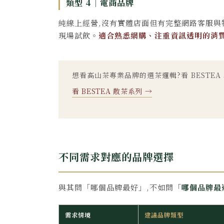
類型 4｜電商品牌
純線上經營,沒有實體店面但有完整網路客服與
現場試飲。
適合熟悉網購、注重資訊透明的消
想看高山茶專業品牌的選茶邏輯?看 BESTEA 
看 BESTEA 散茶系列 →
不同需求對應的品牌選擇
與其問「哪個品牌最好」,不如問「
哪個品牌最
需求情境
建議品牌類型