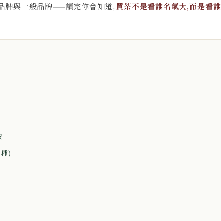
品牌與一般品牌——讀完你會知道,
買茶不是看誰名氣大,而是看
較
種)