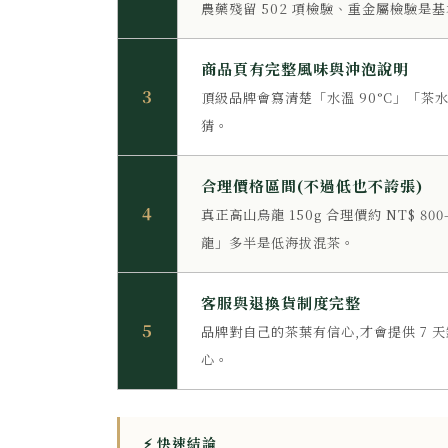
農藥殘留 502 項檢驗、重金屬檢驗
商品頁有完整風味與沖泡說明
3
頂級品牌會寫清楚「水溫 90°C」「茶水
猜。
合理價格區間(不過低也不誇張)
4
真正高山烏龍 150g 合理價約 NT$ 800
龍」多半是低海拔混茶。
客服與退換貨制度完整
5
品牌對自己的茶葉有信心,才會提供 7
心。
⚡ 快速結論