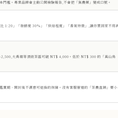
是基本門檻。專業品牌會主動公開檢驗報告,不會把「無農藥」變成口號。
比 1:20」「發酵度 30%」「烘焙程度」「香氣特徵」,讓你買回家不用
–2,500,大禹嶺等頂級茶區可破 NT$ 4,000。低於 NT$ 300 的「高山烏
 天鑑賞期、開封後不滿意可退換的保障。沒有客服管道的「茶農直銷」要小