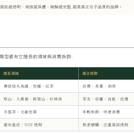
資訊越透明、規格越具體、檢驗越完整,越是真正在乎品質的品牌。
種類型都有它擅長的領域與消費族群:
擅長領域
適合族群
傳統焙火烏龍、包種、紅茶
送禮、長輩、商務
梨山、大禹嶺、阿里山、杉林溪
茶友、收藏、自飲、送禮
手搖茶、文創包裝
年輕族群、快速消費
產地直送、SGS 透明
熟悉網購、注重資訊透明