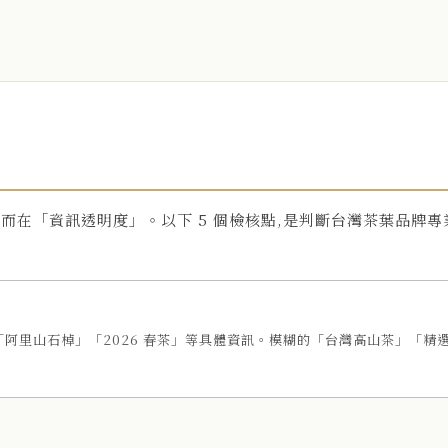
,而在「資訊透明度」。以下 5 個檢核點,是判斷台灣茶葉品牌專
阿里山石棹」「2026 春茶」等具體資訊。模糊的「台灣高山茶」「精