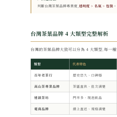
判斷台灣茶葉品牌專業度,
透明度 > 名氣 > 包裝
。
台灣茶葉品牌 4 大類型完整解析
台灣的茶葉品牌大致可以分為 4 大類型,每一
類型
代表特色
百年老茶行
歷史悠久、口碑穩
高山茶專業品牌
茶區直供、批次清楚
連鎖茶坊
門市多、現泡飲品
電商品牌
線上直送、規格清楚