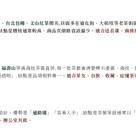
藝、台北包種、文山紅茶
聞名,店面多在迪化街、大稻埕等老茶街
;缺點是價格通常較高、商品頁網路資訊偏少。
適合送長輩、商務
、福壽山
等高海拔茶區直供,每一批茶都會清楚標示產區、海拔、
訊透明」;缺點是品項相對專一。
適合茶友、自飲、收藏、給懂茶
設計。優勢是「
通路廣
」「容易入手」;缺點是茶葉等級通常以
、辦公室共飲。