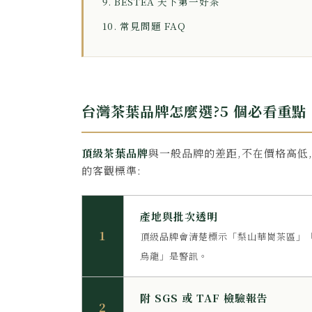
9. BESTEA 天下第一好茶
10. 常見問題 FAQ
台灣茶葉品牌怎麼選?5 個必看重點
頂級
茶葉品牌
與一般品牌的差距,不在價格高低
的客觀標準:
產地與批次透明
1
頂級品牌會清楚標示「梨山華崗茶區」「
烏龍」是警訊。
附 SGS 或 TAF 檢驗報告
2