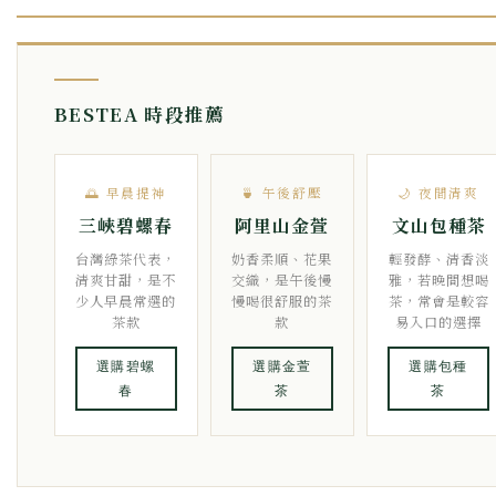
BESTEA 時段推薦
🌅 早晨提神
🍵 午後舒壓
🌙 夜間清爽
三峽碧螺春
阿里山金萱
文山包種茶
台灣綠茶代表，
奶香柔順、花果
輕發酵、清香淡
清爽甘甜，是不
交織，是午後慢
雅，若晚間想喝
少人早晨常選的
慢喝很舒服的茶
茶，常會是較容
茶款
款
易入口的選擇
選購碧螺
選購金萱
選購包種
春
茶
茶