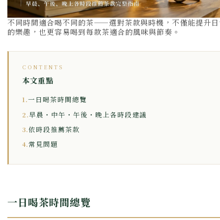
不同時間適合喝不同的茶——選對茶款與時機，不僅能提升日
的樂趣，也更容易喝到每款茶適合的風味與節奏。
CONTENTS
本文重點
一日喝茶時間總覽
1.
早晨・中午・午後・晚上各時段建議
2.
依時段推薦茶款
3.
常見問題
4.
一日喝茶時間總覽