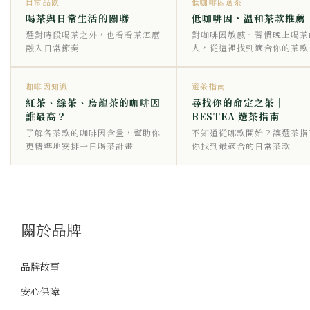
日常品飲
低咖啡因選茶
喝茶與日常生活的關聯
低咖啡因・溫和茶款推薦
選對時段喝茶之外，也看看茶怎麼
對咖啡因敏感、習慣晚上喝茶
融入日常節奏
人，從這裡找到適合你的茶款
咖啡因知識
選茶指南
紅茶、綠茶、烏龍茶的咖啡因
尋找你的命定之茶｜
誰最高？
BESTEA 選茶指南
了解各茶款的咖啡因含量，幫助你
不知道從哪款開始？讓選茶指
更精準地安排一日喝茶計畫
你找到最適合的日常茶款
關於品牌
品牌故事
安心保障