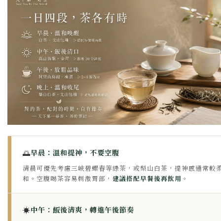
🌅
早晨：溫和提神，不要空腹
清晨可優先考慮三峽碧螺春等綠茶，或梨山白茶，提神感通常較
和。空腹喝茶容易刺激胃部，
建議搭配早餐後再飲用
。
☀️
中午：飯後清爽，轉進午後節奏