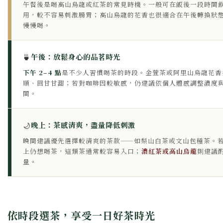
午餐後是喝高山烏龍或紅茶的常見時機。一般可在飯後一段時間
用，較不容易刺激腸胃；高山烏龍的花香也很適合在午後轉換狀
慢慢喝。
🍵
午後：放鬆身心的品茗時光
下午 2–4 點
是不少人習慣喝茶的時段。金萱茶或阿里山烏龍花香
順、回甘甘甜；若對咖啡因較敏感，仍建議依個人體感調整濃度
間。
🌙
晚上：茶感清爽，盡量降低刺激
晚間建議優先選擇較清爽的茶款——如梨山白茶或文山包種茶。
上仍想喝茶，這類茶通常較容易入口；
濃紅茶或高山烏龍
則建議
量。
依時段選茶，享受一日好茶時光