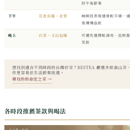
到午後節奏
下午
花香烏龍・金萱
咖啡因表現通常較平順，
後慢慢品飲
晚上
白茶・文山包種
可優先選擇較清爽、低刺
茶款
想找到適合不同時段的台灣好茶？BESTEA 嚴選多款高山茶
你更容易依生活節奏挑選。
尋找你的命定之茶 →
各時段推薦茶款與喝法