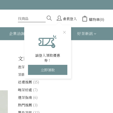
會員登入
購物車(0)
企業洽詢
關於 BESTEA
好茶新訊
請登入領取優惠
文章分類
券！
泡茶技巧
(14)
立即領取
茶款解析
(40)
送禮推薦
(15)
喝茶好處
(7)
選茶指南
(6)
熱門推薦
(3)
單品茶款
(32)