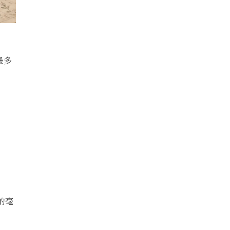
最多
的毫