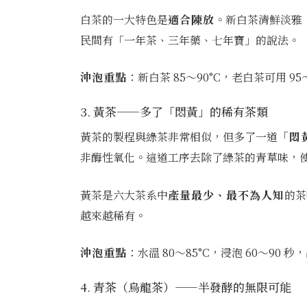
白茶的一大特色是
適合陳放
。新白茶清鮮淡雅
民間有「一年茶、三年藥、七年寶」的說法。
沖泡重點
：新白茶 85～90°C，老白茶可用 95
3. 黃茶——多了「悶黃」的稀有茶類
黃茶的製程與綠茶非常相似，但多了一道
「悶
非酶性氧化。這道工序去除了綠茶的青草味，
黃茶是六大茶系中
產量最少、最不為人知
的茶
越來越稀有。
沖泡重點
：水溫 80～85°C，浸泡 60～90
4. 青茶（烏龍茶）——半發酵的無限可能