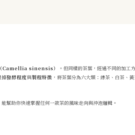
Camellia sinensis）
。但同樣的茶葉，經過不同的加工
根據
發酵程度
與
製程特徵
，將茶葉分為六大類：綠茶、白茶、黃
，能幫助你快速掌握任何一款茶的風味走向與沖泡邏輯。