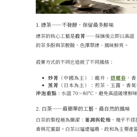
1. 綠茶——不發酵，保留最多鮮味
綠茶的核心工藝是
殺菁
——採摘後立即以高溫
的茶多酚與茶胺酸，色澤翠綠、風味鮮爽。
殺菁方式的不同也造就了不同風格：
炒菁
（中國為主）：龍井、
碧螺春
，香
蒸菁
（日本為主）：煎茶、玉露，香氣
沖泡重點
：水溫 70～80°C，避免高溫破壞
2. 白茶——最簡單的工藝，最自然的風味
白茶的製程極為簡潔：
萎凋與乾燥
，幾乎不揉
香與花蜜甜。白茶以福建福鼎、政和為主要產