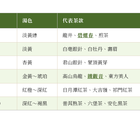
湯色
代表茶款
淡黃綠
龍井、
碧螺春
、煎茶
淡黃
白毫銀針、白牡丹、壽眉
杏黃
君山銀針、蒙頂黃芽
金黃～琥珀
高山烏龍、
鐵觀音
、東方美人
）
紅橙～深紅
日月潭紅茶、大吉嶺、祁門紅茶
）
深紅～褐黑
普洱熟茶、六堡茶、安化黑茶