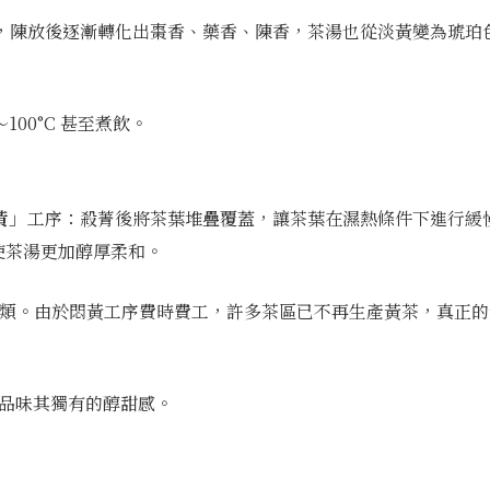
，陳放後逐漸轉化出棗香、藥香、陳香，茶湯也從淡黃變為琥珀
～100°C 甚至煮飲。
黃」
工序：殺菁後將茶葉堆疊覆蓋，讓茶葉在濕熱條件下進行緩
使茶湯更加醇厚柔和。
類。由於悶黃工序費時費工，許多茶區已不再生產黃茶，真正的
 秒，品味其獨有的醇甜感。