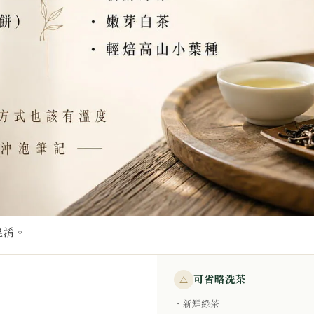
混淆。
可省略洗茶
△
・新鮮綠茶