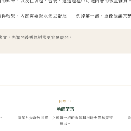
面的碎末，以及在製程、包裝、運送過程中可能附著的微量雜質
捲得較緊，內部需要熱水先去舒展——倒掉第一泡，更像是讓茶
緊實，先潤開後香氣通常更容易展開。
目的 02
喚醒茶葉
。
讓葉片先舒展開來，之後每一泡的香氣和滋味更容易完整
釋出。