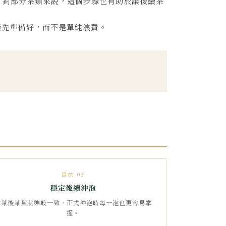
。對部分茶類來說，這個步驟也有助於讓後續茶
葉先準備好，而不是單純浪費。
目的 03
穩定後續沖泡
洗茶後茶葉狀態較一致，正式沖泡時每一泡也更容易掌
握。