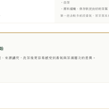
・白茶
・原料細嫩、保存狀況良好的茶葉
。
第一泡含較多前段香氣，若茶葉本
始
完整、來源講究，洗茶後更容易感受到香氣與茶湯層次的差異。