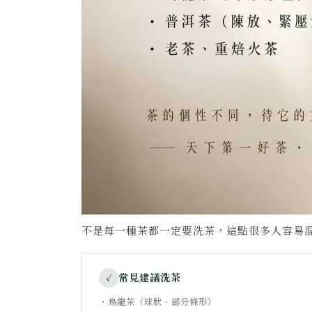
不是每一種茶都一定要洗茶，這點很多人容易
常見建議洗茶
✓
・烏龍茶（球狀、部分條形）