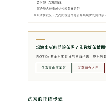
・普洱茶（緊壓茶餅）
・部分焙火較重或條索較緊實的茶
茶葉結構較緊，先潤開後通常更容易展現香氣與口感
想泡出更純淨的茶湯？先從好茶葉開
BESTEA 的茶葉來自台灣高山茶園，原葉
選購高山原葉茶
茶葉組合入門
洗茶的正確步驟