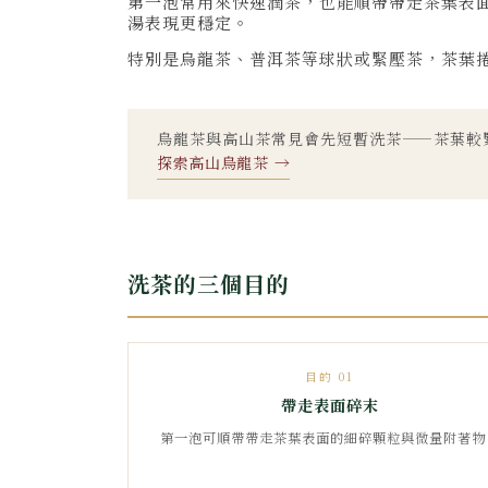
第一泡常用來快速潤茶，也能順帶帶走茶葉表
湯表現更穩定。
特別是烏龍茶、普洱茶等球狀或緊壓茶，茶葉
烏龍茶與高山茶常見會先短暫洗茶——茶葉較
探索高山烏龍茶 →
洗茶的三個目的
目的 01
帶走表面碎末
第一泡可順帶帶走茶葉表面的細碎顆粒與微量附著物