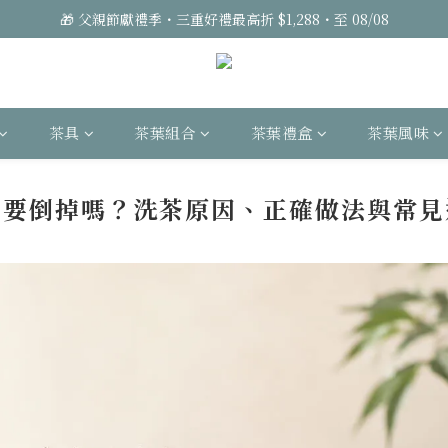
🎁 父親節獻禮季・三重好禮最高折 $1,288・至 08/08
茶具
茶葉組合
茶葉禮盒
茶葉風味
茶要倒掉嗎？洗茶原因、正確做法與常見