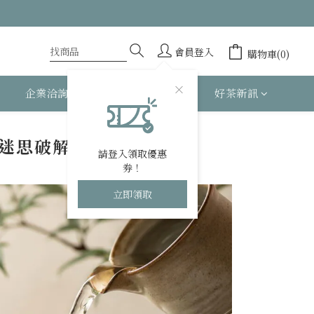
會員登入
購物車(0)
企業洽詢
關於 BESTEA
好茶新訊
迷思破解
請登入領取優惠
券！
立即領取