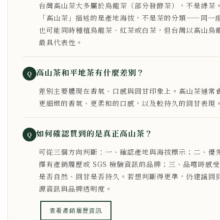
台灣高山茶大多屬於烏龍茶（部分發酵茶），不是綠茶
「高山茶」描述的是產地海拔，不是茶的分類——同一
也可能同時種植烏龍茶、紅茶或白茶，但台灣以高山烏
最具代表性。
高山茶和平地茶有什麼差別？
Q
差別主要體現在香氣、口感與回甘印象上。高山茶通常
更細緻的香氣、更柔和的口感，以及較持久的回甘表現
如何確認買到的是真正高山茶？
Q
可從三個方向判斷：一、確認產地與海拔標示；二、優
擇有產銷履歷或 SGS 檢驗資訊的品牌；三、品嚐時感
是否自然、回甘是否持久。若想判斷得更準，仍建議回
源資訊與品牌透明度。
查看產銷履歷資訊