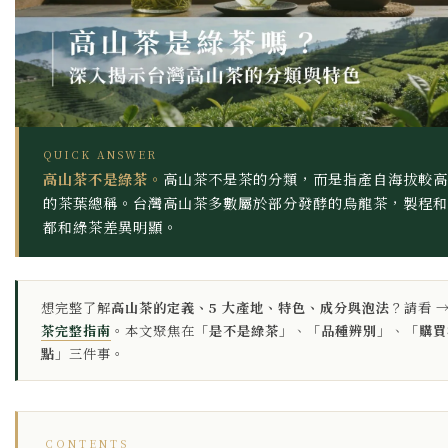
QUICK ANSWER
高山茶不是綠茶。
高山茶不是茶的分類，而是指產自海拔較高
的茶葉總稱。台灣高山茶多數屬於部分發酵的烏龍茶，製程和
都和綠茶差異明顯。
想完整了解
高山茶的定義、5 大產地、特色、成分與泡法
？請看 
茶完整指南
。本文聚焦在「
是不是綠茶
」、「
品種辨別
」、「
購買
點
」三件事。
CONTENTS