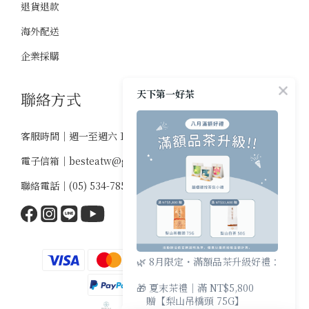
退貨退款
海外配送
企業採購
天下第一好茶
聯絡方式
客服時間｜週一至週六 10:00-18:00
電子信箱｜
besteatw@gmail.com
聯絡電話｜
(05) 534-7859
🌿 8月限定・滿額品茶升級好禮：
🎁 夏末茶禮｜滿 NT$5,800
贈【梨山吊橋頭 75G】