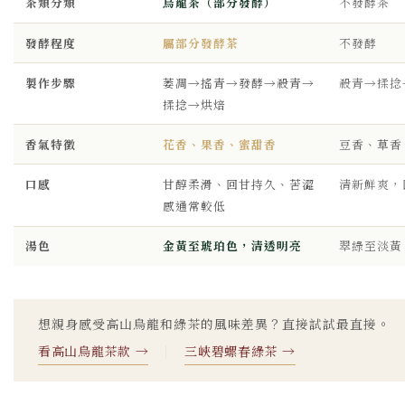
茶類分類
烏龍茶（部分發酵）
不發酵茶
發酵程度
屬部分發酵茶
不發酵
製作步驟
萎凋→搖青→發酵→殺青→
殺青→揉捻
揉捻→烘焙
香氣特徵
花香、果香、蜜甜香
豆香、草香
口感
甘醇柔滑、回甘持久、苦澀
清新鮮爽，
感通常較低
湯色
金黃至琥珀色，清透明亮
翠綠至淡黃
想親身感受高山烏龍和綠茶的風味差異？直接試試最直接。
看高山烏龍茶款 →
｜
三峽碧螺春綠茶 →