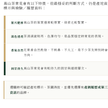
高山茶常見會有以下特徵，但最穩妥的判斷方式，仍是產地資
標示與檢驗／履歷資料：
高山茶的葉質通常較厚實，條索也較緊實。
葉片肥厚
茶湯清澈明亮、色澤均勻，是品質穩定時常見的表現。
湯色透亮
花果香自然散發，不刺鼻、不人工，是不少茶友辨別時會
香氣自然
方向。
高山茶常見會有較持久的回甘與細緻層次。
回甘持久
選購時可確認產地標示、茶園海拔，並優先選擇有
產銷履歷或第三
資訊
的品牌。