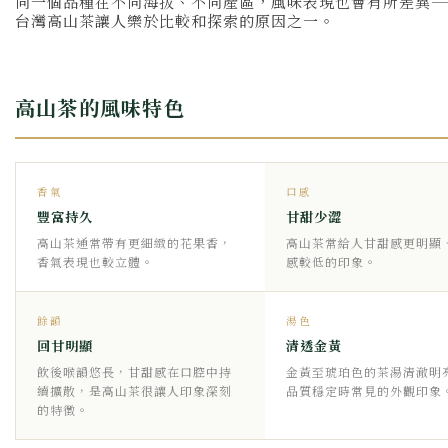
同一個品種在不同海拔、不同產區，風味表現也會有所差異—
台灣高山茶讓人樂於比較和探索的原因之一。
高山茶的風味特色
香氣
口感
豐富持久
甘甜少澀
高山茶通常帶有更細緻的花果香，
高山茶常給人甘甜感更明顯
香氣表現也較立體。
感較低的印象。
餘韻
湯色
回甘明顯
清透金黃
飲後喉韻悠長，甘甜感在口腔中持
金黃至琥珀色的茶湯清澈明
續擴散，是高山茶很讓人印象深刻
品質穩定時常見的外觀印象
的特徵。