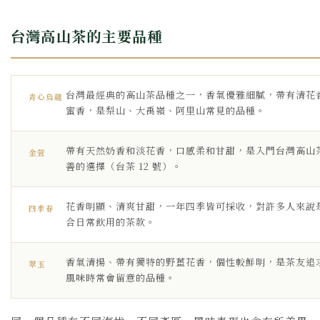
台灣高山茶的主要品種
台灣最經典的高山茶品種之一，香氣優雅細膩，帶有清花
青心烏龍
蜜香，是梨山、大禹嶺、阿里山常見的品種。
帶有天然奶香和淡花香，口感柔和甘甜，是入門台灣高山
金萱
善的選擇（台茶 12 號）。
花香明顯、清爽甘甜，一年四季皆可採收，對許多人來說
四季春
合日常飲用的茶款。
香氣清揚、帶有獨特的野薑花香，個性較鮮明，是茶友追
翠玉
風味時常會留意的品種。