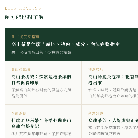
KEEP READING
你可能也想了解
📘 主題完整指南
高山茶是什麼？產地、特色、成分、泡法完整指南
想一次搞懂高山茶，從這篇開始讀
高山茶知識
沖泡技巧
高山茶功效：探索這種茶葉的
高山烏龍茶泡法：把香
日常保養印象
泡出來
了解高山茶常被討論的保健方向與
水溫、時間、器具全說清楚
品飲價值
山茶每次都泡出它該有的樣
季節茶款
茶葉知識
什麼是冬片茶？冬季必備高山
烏龍茶的 7 大好處與正
烏龍完整介紹
高山茶多為烏龍茶，深入了
茶讓你喝得更有感
冬片茶不是每年都有，了解它珍稀