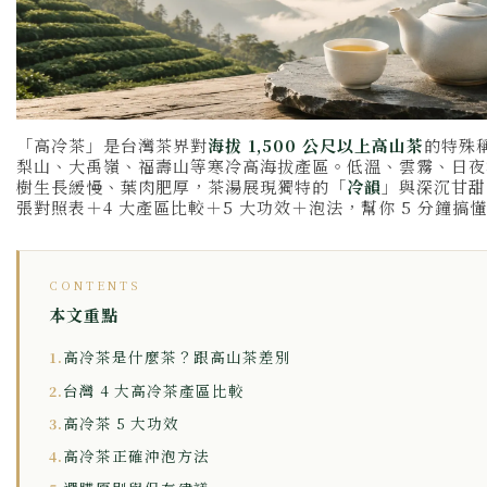
「高冷茶」是台灣茶界對
海拔 1,500 公尺以上高山茶
的特殊
梨山、大禹嶺、福壽山等寒冷高海拔產區。低溫、雲霧、日夜
樹生長緩慢、葉肉肥厚，茶湯展現獨特的「
冷韻
」與深沉甘甜
張對照表＋4 大產區比較＋5 大功效＋泡法，幫你 5 分鐘搞
CONTENTS
本文重點
高冷茶是什麼茶？跟高山茶差別
1.
台灣 4 大高冷茶產區比較
2.
高冷茶 5 大功效
3.
高冷茶正確沖泡方法
4.