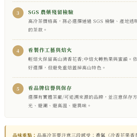
SGS 農藥殘留檢驗
3
高冷茶價格高，務必選擇通過 SGS 檢驗、產地透
的茶款。
看製作工藝與焙火
4
輕焙火保留高山清香花香;中焙火轉熟果與蜜韻。
好選擇，但避免重焙蓋掉高山特色。
看品牌信譽與保存
5
選擇有實體茶廠/可追溯來源的品牌，並注意保存
光、避潮、避高溫、避異味。
品味重點：
品高冷茶要注意三段感受：
香氣
（冷香花果香