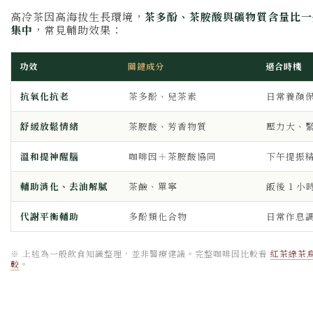
高冷茶因高海拔生長環境，
茶多酚、茶胺酸與礦物質含量比一
集中
，常見輔助效果：
功效
關鍵成分
適合時機
抗氧化抗老
茶多酚、兒茶素
日常養顏
舒緩放鬆情緒
茶胺酸、芳香物質
壓力大、
溫和提神醒腦
咖啡因＋茶胺酸協同
下午提振
輔助消化、去油解膩
茶鹼、單寧
飯後 1 小
代謝平衡輔助
多酚類化合物
日常作息
※ 上述為一般飲食知識整理，並非醫療建議。完整咖啡因比較看
紅茶綠茶
較
。