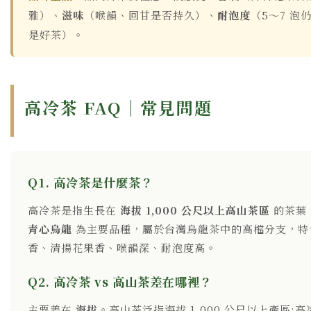
雅）、
滋味
（喉韻、回甘是否持久）、
耐泡度
（5～7 泡
是好茶）。
高冷茶 FAQ｜常見問題
Q1. 高冷茶是什麼茶？
高冷茶是指生長在
海拔 1,000 公尺以上高山茶區
的茶葉
青心烏龍
為主要品種，屬於台灣烏龍茶中的高檔分支，特
香、清揚花果香、喉韻深、耐泡度高。
Q2. 高冷茶 vs 高山茶差在哪裡？
主要差在
海拔
。高山茶泛指海拔 1,000 公尺以上產區;