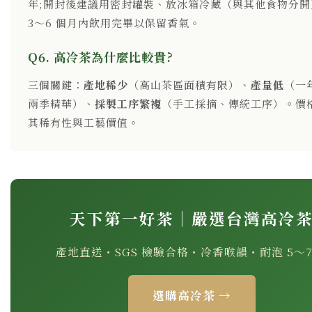
年;開封後建議用密封罐裝、放冰箱冷藏（與其他食物分開
3～6 個月內飲用完畢以保留香氣。
Q6. 高冷茶為什麼比較貴?
三個關鍵：
產地稀少
（高山茶區面積有限）、
產量低
（一
兩季精華）、
採製工序繁複
（手工採摘、傳統工序）。價
其稀有性與工藝價值。
天下第一好茶｜嚴選台灣高冷
產地直送・SGS 檢驗合格・冷香喉韻・耐泡 5～7
選購高冷茶 →