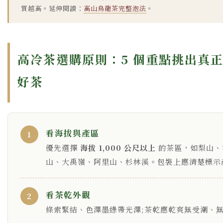
質越高。延伸閱讀：
高山烏龍茶完整泡法
。
高冷茶選購原則：5 個重點挑出真
好茶
看海拔與產區
1
優先選擇
海拔 1,000 公尺以上
的茶區，如梨山、
山、大禹嶺、阿里山、杉林溪。包裝上應清楚標示
看茶乾外觀
2
條索緊結、色澤墨綠帶光澤;茶乾應乾爽無受潮、