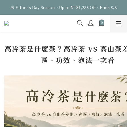
3
3
3
8
8
8
6
9
🎁 Father's Day Season・Up to NT$1,288 Off・Ends 8/8
🎁 Father's Day Season・Up to NT$1,288 Off・Ends 8/8
2
2
2
7
7
7
5
8
1
1
1
6
6
6
4
7
0
0
:
0
5
:
5
5
:
3
6
Days
Hours
Minutes
Seconds
4
4
4
2
5
3
3
3
1
4
🎁 Father's Day Season・Up to NT$1,288 Off・Ends 8/8
2
2
2
0
3
1
1
1
2
高冷茶是什麼茶？高冷茶 VS 高山茶
0
0
0
1
區、功效、泡法一次看
0