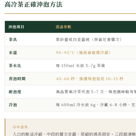
高冷茶正確沖泡方法
沖泡項目
建議參數
茶具
紫砂壺或白瓷蓋碗（保留花香層次）
水溫
90–95°C（過高會破壞冷韻）
茶水比
每 150ml 水放 5–7g 茶葉
首泡時間
45–60 秒，後續每泡延長 10–15 秒
耐泡度
高品質高冷茶可泡 5–7 次，每泡風味略有
冷泡
每 600ml 冷水放 6g，冷藏 6–8 小時
品味重點
入口的鮮活冷韻、中段的層次甘甜、尾韻的綿長回甘。三段越清晰