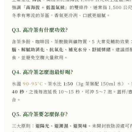
強調「
高海拔 + 低溫氣候
」的雙條件，通常指 1,500 公
冬季有寒流的茶區，香氣更冷冽、口感更細膩。
Q3. 高冷茶有什麼功效?
含茶多酚、咖啡因、茶胺酸與礦物質，5 大常見輔助效果
腦、解膩助消化、抗氧化、補充水分、舒緩情緒
。建議搭
食，並避免空腹大量飲用。
Q4. 高冷茶怎麼泡最好喝?
水溫
90-95°C
、茶水比
1:50
（3g 茶葉配 150ml 水）
40 秒
，之後每泡延長 10～15 秒，可沖 5～7 泡。蓋杯/
合。
Q5. 高冷茶要怎麼保存?
三大原則：
避陽光、避潮濕、避異味
。未開封放陰涼處可存