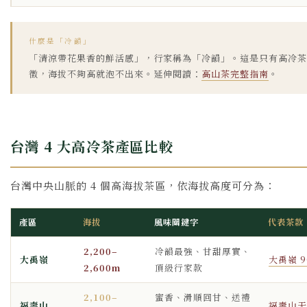
什麼是「冷韻」
「清涼帶花果香的鮮活感」，行家稱為「冷韻」。這是只有高冷茶
徵，海拔不夠高就泡不出來。延伸閱讀：
高山茶完整指南
。
台灣 4 大高冷茶產區比較
台灣中央山脈的 4 個高海拔茶區，依海拔高度可分為：
產區
海拔
風味關鍵字
代表茶款
2,200–
冷韻最強、甘甜厚實、
大禹嶺
大禹嶺 9
2,600m
頂級行家款
2,100–
蜜香、滑順回甘、送禮
福壽山
福壽山天