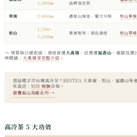
2,500m
品牌指定款
華崗
2,000m
濃郁山頭氣、層次分明
梨山華崗
1,700–
梨山
果香明亮、湯色清透
梨山翠峰
2,200m
→ 預算與口感取捨：頂級首選
大禹嶺
、送禮選
福壽山
、進階性價
伸閱讀：
大禹嶺茶完整介紹
。
想品嚐正宗台灣高冷茶？BESTEA 大禹嶺、梨山、福壽山等
地直送、
SGS 檢驗
合格。
瀏覽高山烏龍系列 →
高冷茶 5 大功效