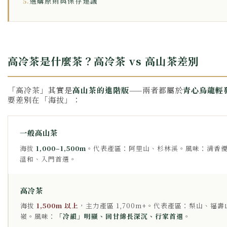
選購原則與保存建議
5.
高冷茶是什麼茶？高冷茶 vs 高山茶差別
「高冷茶」其實是
高山茶的進階版
——兩者都屬於
青心烏龍輕
要差別在「海拔」：
一般高山茶
海拔
1,000–1,500m
。代表產區：阿里山、杉林溪。風味：清香
溫和、入門首選。
高冷茶
海拔
1,500m 以上
，主力產區 1,700m+。代表產區：梨山、福
嶺。風味：
「冷韻」明顯、回甘綿長深沉、行家首選
。